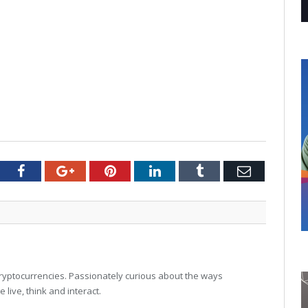
tter
Facebook
Google+
Pinterest
LinkedIn
Tumblr
Email
 cryptocurrencies. Passionately curious about the ways
live, think and interact.