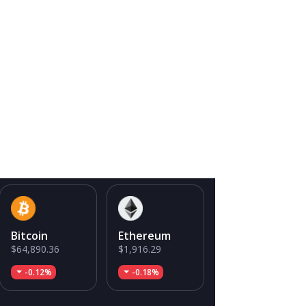
Bitcoin
Ethereum
$64,890.36
$1,916.29
-0.12%
-0.18%