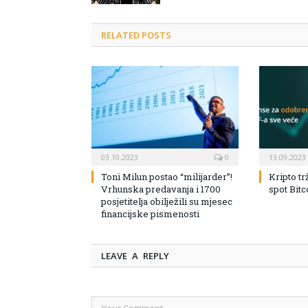
RELATED POSTS
03.10.2023
0
13.09.2023
Toni Milun postao “milijarder”!
Kripto tr
Vrhunska predavanja i 1700
spot Bit
posjetitelja obilježili su mjesec
financijske pismenosti
LEAVE A REPLY