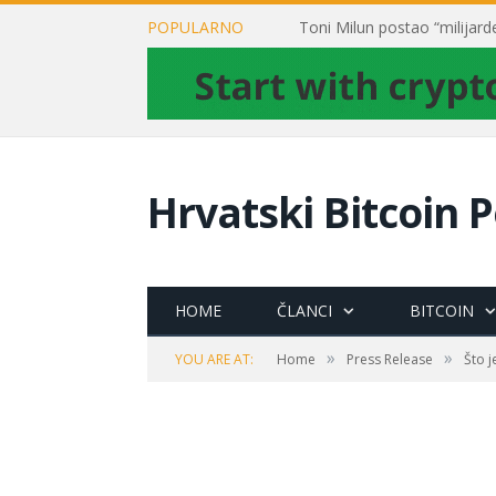
POPULARNO
Hrvatski Bitcoin P
HOME
ČLANCI
BITCOIN
»
»
YOU ARE AT:
Home
Press Release
Što j