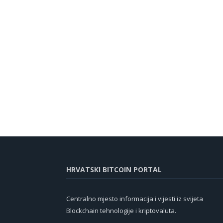
HRVATSKI BITCOIN PORTAL
Centralno mjesto informacija i vijesti iz svijeta
Blockchain tehnologije i kriptovaluta.