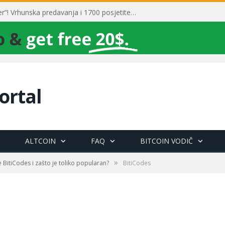
Toni Milun postao “milijarder”! Vrhunska predavanja i 1700 posjetitelja obilježili su mjesec financijske pismenosti
ortal
ALTCOIN
FAQ
BITCOIN VODIČ
»
e BitiCodes i zašto je toliko popularan?
BitiCodes