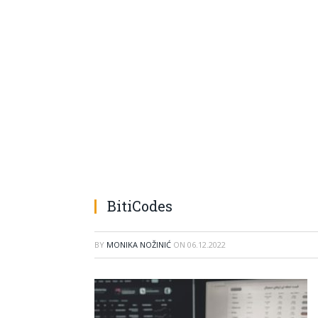
BitiCodes
BY
MONIKA NOŽINIĆ
ON
06.12.2022