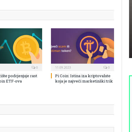
0
11.09.2023
0
žište podcjenjuje rast
Pi Coin: Istina iza kriptovalute
coin ETF-ova
koja je najveći marketinški trik