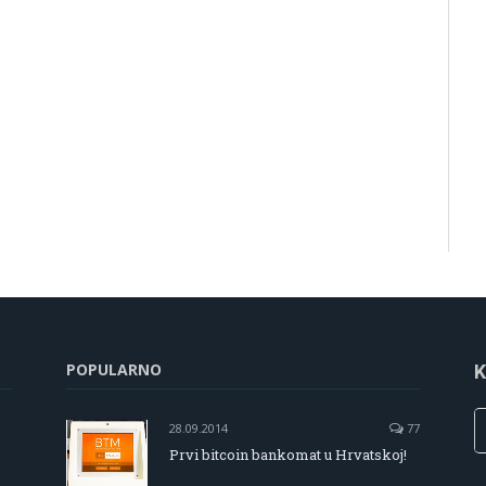
POPULARNO
K
28.09.2014
77
Prvi bitcoin bankomat u Hrvatskoj!