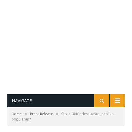
NAVIGATE
»
»
Home
Press Release
Što je BitiCodes i zašto je toliko
popularan?