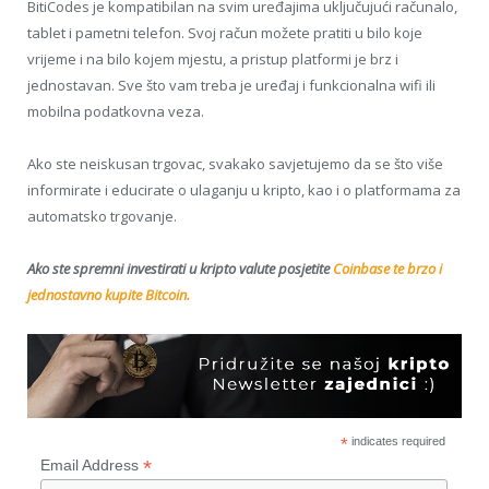
BitiCodes je kompatibilan na svim uređajima uključujući računalo,
tablet i pametni telefon. Svoj račun možete pratiti u bilo koje
vrijeme i na bilo kojem mjestu, a pristup platformi je brz i
jednostavan. Sve što vam treba je uređaj i funkcionalna wifi ili
mobilna podatkovna veza.
Ako ste neiskusan trgovac, svakako savjetujemo da se što više
informirate i educirate o ulaganju u kripto, kao i o platformama za
automatsko trgovanje.
Ako ste spremni investirati u kripto valute posjetite
Coinbase te brzo i
jednostavno kupite Bitcoin.
*
indicates required
*
Email Address