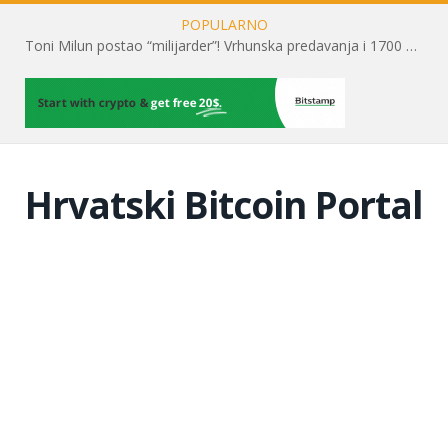
POPULARNO
Toni Milun postao “milijarder”! Vrhunska predavanja i 1700 posjetitelja obilježili su mjesec financijske pismenosti
Hrvatski Bitcoin Portal