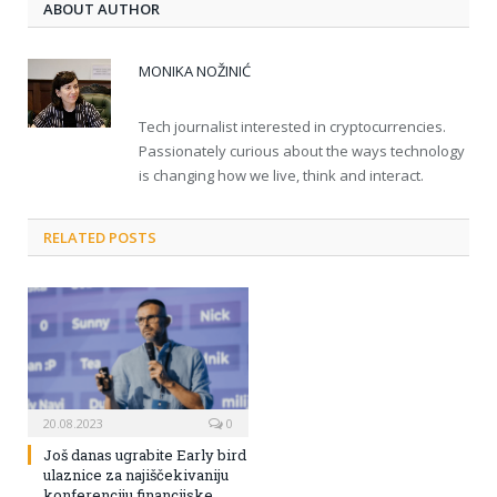
ABOUT AUTHOR
MONIKA NOŽINIĆ
Tech journalist interested in cryptocurrencies.
Passionately curious about the ways technology
is changing how we live, think and interact.
RELATED POSTS
20.08.2023
0
Još danas ugrabite Early bird
ulaznice za najiščekivaniju
konferenciju financijske