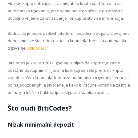
Ako ste kripto entuzijast i razmišljate o kripto platformama za
automatsko trgovanje, prije same odluke važno je da odvojite
dovoljno vrijeme za istraživanje i prikupite što više informacija.
Budući da je popis ovakvih platformi poprilično dugačak, ovaj put
donosimo sve što trebate znati o kripto platformi za automatsko
trgovanje,
BitiCodes
.
BitiCodes je kreiran 2017. godine, s ciljem da kripto trgovanje
postane dostupnim milijunima ljudi koji se žele pridružiti kripto
zajednici. Ova kripto platforma za automatsko trgovanje jedna je
od najpouzdanijih, a stvorena je kako bi račune korisnika zaštitila
od naglih tržišnih fluktuacija i osigurala stabilan profit.
Što nudi BitiCodes?
Nizak minimalni depozit