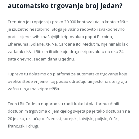
automatsko trgovanje broj jedan?
Trenutno je u optjecaju preko 20.000 kriptovaluta, a kripto tržište
je izuzetno nestabilno. Stoga je važno redovito i svakodnevno
pratiti cijene svih značajnijih kriptovaluta poput Bitcoina,
Ethereuma, Solane, XRP-a, Cardana itd. Međutim, nije nimalo lak
zadatak držati Bitcoin ili bilo koju drugu kriptovalutu na oku 24
sata dnevno, sedam dana u tjednu.
I upravo tu dolazimo do platformi za automatsko trgovanje koje
uvelike štede vrijeme i taj posao odrađuju umjesto nas te igraju
važnu ulogu na kripto tržištu.
Tvorci BitiCodesa naporno su radili kako bi platformu učinili
dostupnim trgovcima diljem cijelog svijeta pa je tako dostupan na
20 jezika, uključujući švedski, korejski, latvijski, poljski, češki,
francuski i drugi.