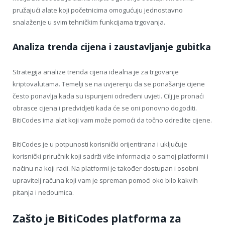
pružajući alate koji početnicima omogućuju jednostavno
snalaženje u svim tehničkim funkcijama trgovanja.
Analiza trenda cijena i zaustavljanje gubitka
Strategija analize trenda cijena idealna je za trgovanje
kriptovalutama. Temelji se na uvjerenju da se ponašanje cijene
često ponavlja kada su ispunjeni određeni uvjeti. Cilj je pronaći
obrasce cijena i predvidjeti kada će se oni ponovno dogoditi.
BitiCodes ima alat koji vam može pomoći da točno odredite cijene.
BitiCodes je u potpunosti korisnički orijentirana i uključuje
korisnički priručnik koji sadrži više informacija o samoj platformi i
načinu na koji radi. Na platformi je također dostupan i osobni
upravitelj računa koji vam je spreman pomoći oko bilo kakvih
pitanja i nedoumica.
Zašto je BitiCodes platforma za