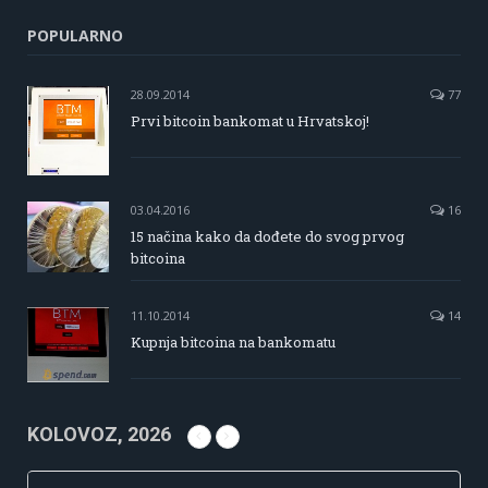
POPULARNO
28.09.2014
77
Prvi bitcoin bankomat u Hrvatskoj!
03.04.2016
16
15 načina kako da dođete do svog prvog
bitcoina
11.10.2014
14
Kupnja bitcoina na bankomatu
KOLOVOZ, 2026