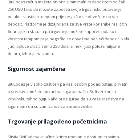
BitiCodes račun možete otvoriti s minimalnim depozitom od čak
250 USD tako da možete započeti svoje trgovinsko putovanje
polako i vlastitim tempom prije nego što se obvežete na veći
depozit. Platforma je dizajnirana za sve vrste korisnike različitih
financijskih statusa pa trgovanje možete započeti polako i
vlastitim tempom prije nego što se obvežete na veći depozit. Neki
ljudi odluče uložiti samo 250 dolara, neki ljudi polože milijune
dolara, izbor je na vama.
Sigurnost zajamčena
BitiCodes je visoko zaštićen pa vaši osobni podaci ostaju privatni,
a sredstva možete povući na siguran način. Softver koristi
vrhunsku tehnologiju kako bi osigurao da su vaša sredstva na
sigurnom i da su vam šanse za zaradu velike.
Trgovanje prilagođeno početnicima
Misija BitiCodesa je učiniti kripto trgovanje dostupnim svima