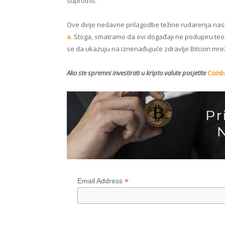
suprotno.
Ove dvije nedavne prilagodbe težine rudarenja nast
a
. Stoga, smatramo da ovi događaji ne podupiru teori
se da ukazuju na iznenađujuće zdravlje Bitcoin mre
Ako ste spremni investirati u kripto valute posjetite
Coinba
*
Email Address