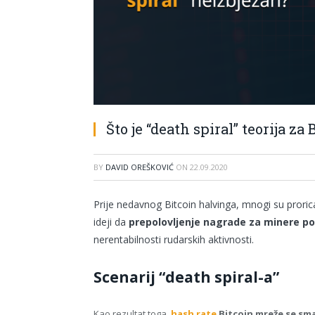
Što je “death spiral” teorija za 
BY
DAVID OREŠKOVIĆ
ON
22.09.2020
Prije nedavnog Bitcoin halvinga, mnogi su proric
ideji da
prepolovljenje nagrade za minere p
nerentabilnosti rudarskih aktivnosti.
Scenarij “death spiral-a”
Kao rezultat toga,
hash rate
Bitcoin mreže se sm