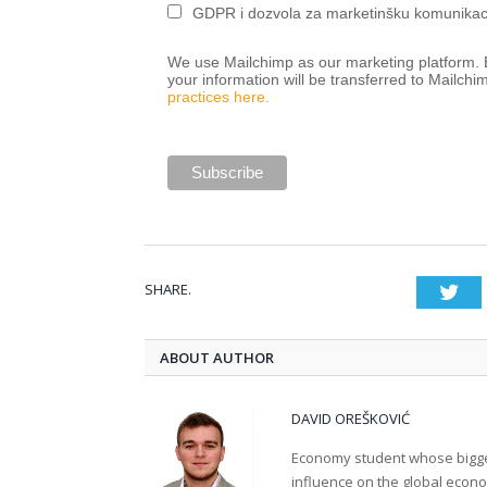
GDPR i dozvola za marketinšku komunikac
We use Mailchimp as our marketing platform. B
your information will be transferred to Mailchi
practices here.
SHARE.
Twi
ABOUT AUTHOR
DAVID OREŠKOVIĆ
Economy student whose bigges
influence on the global econ