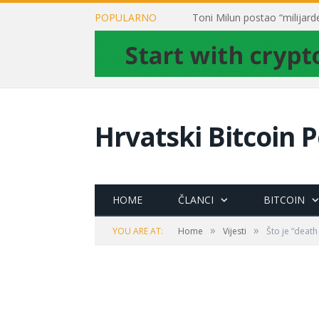
POPULARNO
Hrvatski Bitcoin P
HOME
ČLANCI
BITCOIN
»
»
YOU ARE AT:
Home
Vijesti
Što je “death 