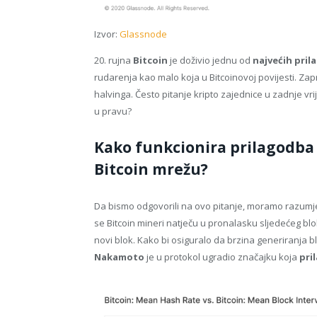
Izvor:
Glassnode
20. rujna
Bitcoin
je doživio jednu od
najvećih pril
rudarenja kao malo koja u Bitcoinovoj povijesti. Zap
halvinga. Često pitanje kripto zajednice u zadnje vrije
u pravu?
Kako funkcionira prilagodba 
Bitcoin mrežu?
Da bismo odgovorili na ovo pitanje, moramo razumj
se Bitcoin mineri natječu u pronalasku sljedećeg blo
novi blok. Kako bi osiguralo da brzina generiranja 
Nakamoto
je u protokol ugradio značajku koja
pri