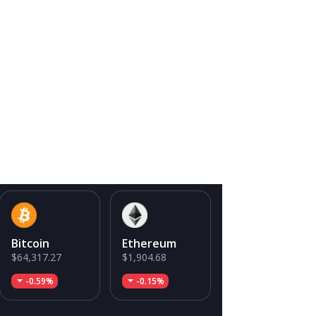
Bitcoin
Ethereum
$64,317.27
$1,904.68
-0.59%
-0.15%