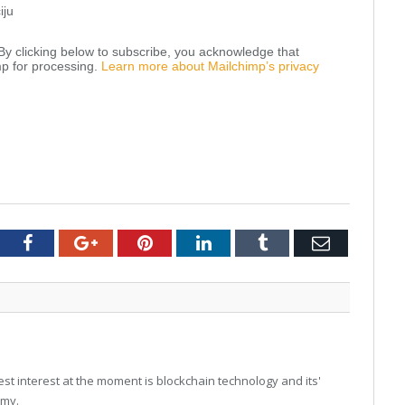
iju
y clicking below to subscribe, you acknowledge that
mp for processing.
Learn more about Mailchimp’s privacy
tter
Facebook
Google+
Pinterest
LinkedIn
Tumblr
Email
t interest at the moment is blockchain technology and its'
omy.