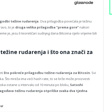
agodbi težine rudarenja
. Ova prilagodba povećala je težinu
ravo, to je
druga velika prilagodba “prema gore”
nakon
me je, jesu li teoretičari sudnjeg dana Bitcoina cijelo vrijeme bili
težine rudarenja i što ona znači za
eti
što pokreće prilagodbu težine rudarenja za Bitcoin
. Svi
ka. Što mreža ima veći hash rate, to se brže može proizvesti
bloka ostane u intervalu od 10 minuta po bloku,
Satoshi
lagođava težinu rudarenja otprilike svaka dva tjedna
.