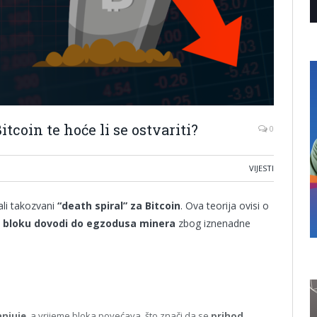
Bitcoin te hoće li se ostvariti?
0
VIJESTI
ali takozvani
“death spiral” za Bitcoin
. Ova teorija ovisi o
o bloku dovodi do egzodusa minera
zbog iznenadne
anjuje
, a vrijeme bloka povećava, što znači da se
prihod