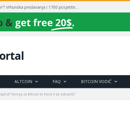
Toni Milun postao “milijarder”! Vrhunska predavanja i 1700 posjetitelja obilježili su mjesec financijske pismenosti
ortal
ALTCOIN
FAQ
BITCOIN VODIČ
spiral” teorija za Bitcoin te hoće li se ostvariti?