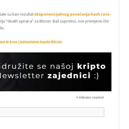
ale su kao rezultat
eksponencijalnog povećanja hash rate-
ju “death spiral-a” za Bitcoin. Baš suprotno, ove promjene čini
že.
se te brzo i jednostavno kupite Bitcoin.
*
indicates required