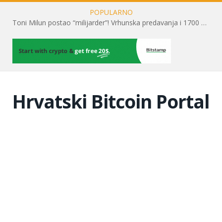
POPULARNO
Toni Milun postao “milijarder”! Vrhunska predavanja i 1700 posjetitelja obilježili su mjesec financijske pismenosti
Hrvatski Bitcoin Portal