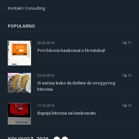
Kontakt i Consulting
POPULARNO
28.09.2014
77
Prvi bitcoin bankomat u Hrvatskoj!
03.04.2016
16
15 načina kako da dođete do svog prvog
bitcoina
11.10.2014
14
Kupnja bitcoina na bankomatu