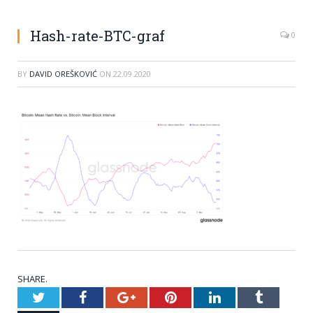
Hash-rate-BTC-graf
0
BY
DAVID OREŠKOVIĆ
ON
22.09.2020
SHARE.
Twitter
Facebook
Google+
Pinterest
LinkedIn
Tumblr