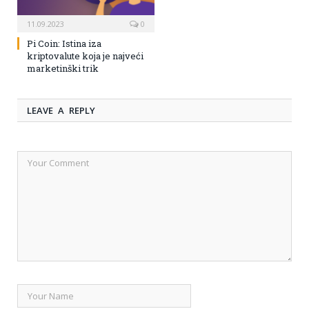
11.09.2023
0
Pi Coin: Istina iza
kriptovalute koja je najveći
marketinški trik
LEAVE A REPLY