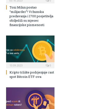
03.10.2023
0
Toni Milun postao
“milijarder”! Vrhunska
predavanja i 1700 posjetitelja
obilježili su mjesec
financijske pismenosti
13.09.2023
0
Kripto tržište podcjenjuje rast
spot Bitcoin ETF-ova