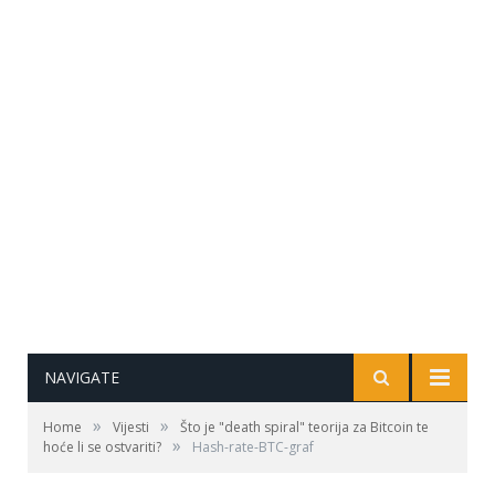
NAVIGATE
»
»
Home
Vijesti
Što je "death spiral" teorija za Bitcoin te
»
hoće li se ostvariti?
Hash-rate-BTC-graf