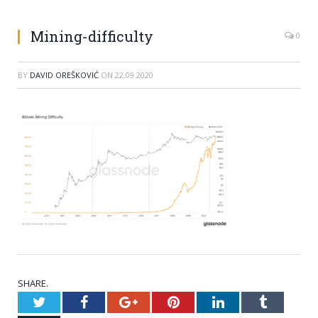
Mining-difficulty
0
BY
DAVID OREŠKOVIĆ
ON
22.09.2020
SHARE.
Twitter
Facebook
Google+
Pinterest
LinkedIn
Tumblr