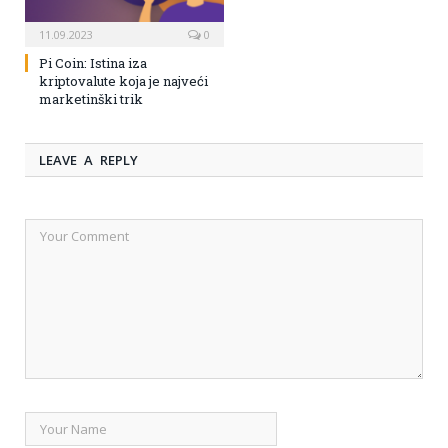
11.09.2023
0
Pi Coin: Istina iza
kriptovalute koja je najveći
marketinški trik
LEAVE A REPLY