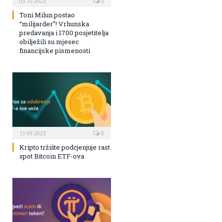
03.10.2023
0
Toni Milun postao
“milijarder”! Vrhunska
predavanja i 1700 posjetitelja
obilježili su mjesec
financijske pismenosti
13.09.2023
0
Kripto tržište podcjenjuje rast
spot Bitcoin ETF-ova