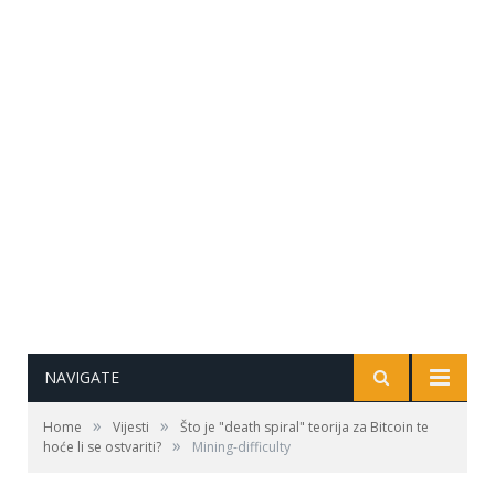
NAVIGATE
»
»
Home
Vijesti
Što je "death spiral" teorija za Bitcoin te
»
hoće li se ostvariti?
Mining-difficulty