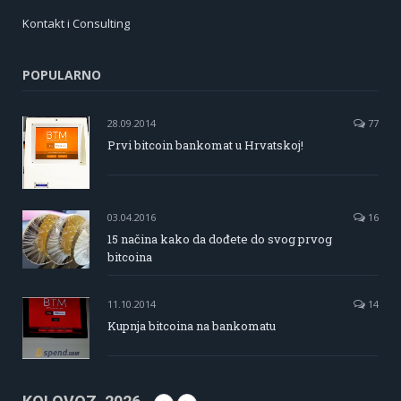
Kontakt i Consulting
POPULARNO
28.09.2014
77
Prvi bitcoin bankomat u Hrvatskoj!
03.04.2016
16
15 načina kako da dođete do svog prvog
bitcoina
11.10.2014
14
Kupnja bitcoina na bankomatu