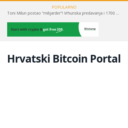
POPULARNO
Toni Milun postao “milijarder”! Vrhunska predavanja i 1700 posjetitelja obilježili su mjesec financijske pismenosti
Hrvatski Bitcoin Portal