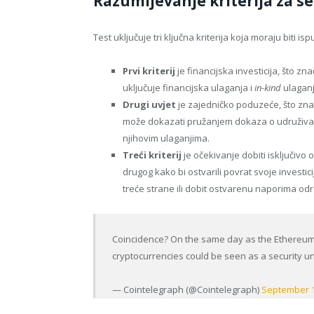
Razumijevanje kriterija za s
Test uključuje tri ključna kriterija koja moraju biti i
Prvi kriterij
je financijska investicija, što zna
uključuje financijska ulaganja i
in-kind
ulaganja
Drugi uvjet
je zajedničko poduzeće, što zna
može dokazati pružanjem dokaza o udruživanj
njihovim ulaganjima.
Treći kriterij
je očekivanje dobiti isključivo
drugog kako bi ostvarili povrat svoje investicij
treće strane ili dobit ostvarenu naporima odr
Coincidence? On the same day as the Ethereum
cryptocurrencies could be seen as a security u
— Cointelegraph (@Cointelegraph)
September 1