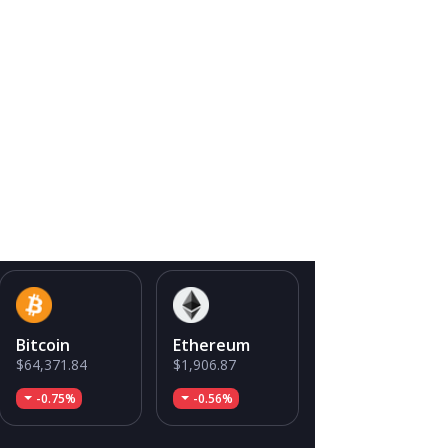
Bitcoin
Ethereum
$64,371.84
$1,906.87
-0.75%
-0.56%