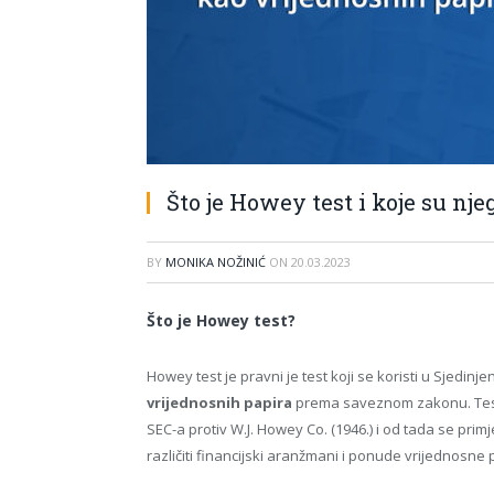
Što je Howey test i koje su nj
BY
MONIKA NOŽINIĆ
ON
20.03.2023
Što je Howey test?
Howey test je pravni je test koji se koristi u Sjedi
vrijednosnih papira
prema saveznom zakonu. Test
SEC-a protiv W.J. Howey Co. (1946.) i od tada se primj
različiti financijski aranžmani i ponude vrijednosne 