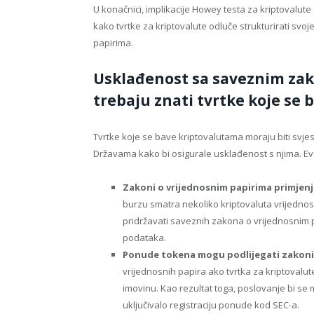
U konačnici, implikacije Howey testa za kriptovalute o
kako tvrtke za kriptovalute odluče strukturirati s
papirima.
Usklađenost sa saveznim zak
trebaju znati tvrtke koje se
Tvrtke koje se bave kriptovalutama moraju biti svj
Državama kako bi osigurale usklađenost s njima. Evo 
Zakoni o vrijednosnim papirima primjenj
burzu smatra nekoliko kriptovaluta vrijednos
pridržavati saveznih zakona o vrijednosnim pa
podataka.
Ponude tokena mogu podlijegati zakoni
vrijednosnih papira ako tvrtka za kriptovalut
imovinu. Kao rezultat toga, poslovanje bi se m
uključivalo registraciju ponude kod SEC-a.