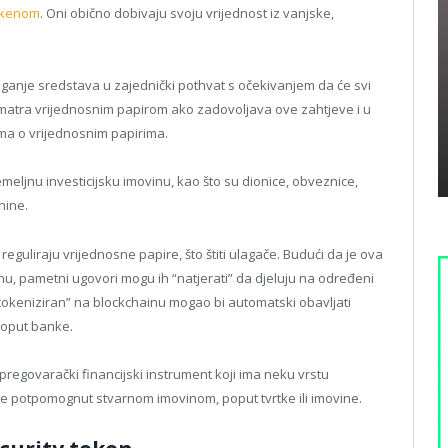
tokenom
. Oni obično dobivaju svoju vrijednost iz vanjske,
ganje sredstava u zajednički pothvat s očekivanjem da će svi
 smatra vrijednosnim papirom ako zadovoljava ove zahtjeve i u
ima o vrijednosnim papirima.
emeljnu investicijsku imovinu, kao što su dionice, obveznice,
nine.
 reguliraju vrijednosne papire, što štiti ulagače. Budući da je ova
nu, pametni ugovori mogu ih “natjerati” da djeluju na određeni
“tokeniziran” na blockchainu mogao bi automatski obavljati
poput banke.
 pregovarački financijski instrument koji ima neku vrstu
ji je potpomognut stvarnom imovinom, poput tvrtke ili imovine.