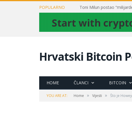
POPULARNO
Hrvatski Bitcoin P
HOME
ČLANCI
BITCOIN
»
»
YOU ARE AT:
Home
Vijesti
Što je Howey 