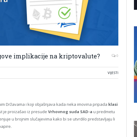
egove implikacije na kriptovalute?
0
VIJESTI
njenim Državama i koji objašnjava kada neka imovina pripada
klasi
 je proizašao iz presude
Vrhovnog suda SAD-a
u predmetu
enjuje u brojnim slučajevima kako bi se utvrdilo predstavljaju li
papire.