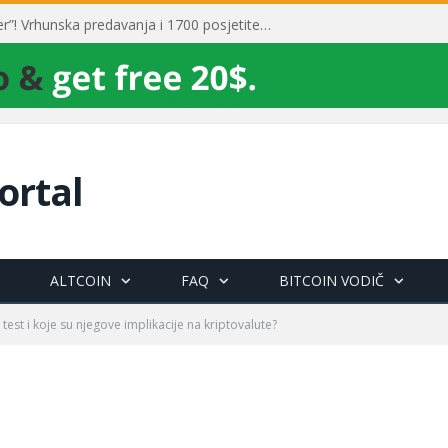
Toni Milun postao “milijarder”! Vrhunska predavanja i 1700 posjetitelja obilježili su mjesec financijske pismenosti
ortal
ALTCOIN
FAQ
BITCOIN VODIČ
test i koje su njegove implikacije na kriptovalute?