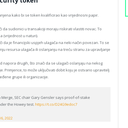
ecurity token
spunjena kako bi se token kvalificirao kao vrijednosni papir.
či da sudionici u transakciji moraju riskirati vlastiti novac. To
 (vrijednost u naturi).
či da je financijski uspjeh ulagača na neki način povezan. To se
u resursa ulagača ili oslanjanju na treću stranu za upravljanje
 od napora drugih, što znači da se ulagači oslanjaju na nekog
e. Primjerice, to može uključivati dobit koju je ostvario upravitelj
eđene grupe ili organizacije.
 Merge, SEC chair Gary Gensler says proof-of-stake
nder the Howey test.
https://t.co/D24G9edoc7
6, 2022