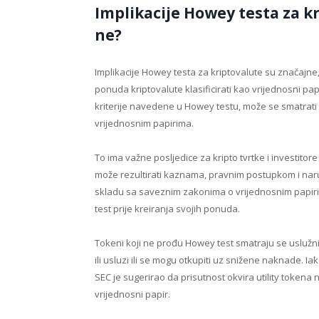
Implikacije Howey testa za kri
ne?
Implikacije Howey testa za kriptovalute su značajne
ponuda kriptovalute klasificirati kao vrijednosni 
kriterije navedene u Howey testu, može se smatrati
vrijednosnim papirima.
To ima važne posljedice za kripto tvrtke i investit
može rezultirati kaznama, pravnim postupkom i naru
skladu sa saveznim zakonima o vrijednosnim papirima
test prije kreiranja svojih ponuda.
Tokeni koji ne prođu Howey test smatraju se usluž
ili usluzi ili se mogu otkupiti uz snižene naknade. I
SEC je sugerirao da prisutnost okvira utility tokena 
vrijednosni papir.