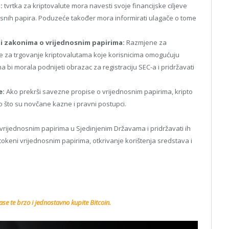
:
tvrtka za kriptovalute mora navesti svoje financijske ciljeve
snih papira. Poduzeće također mora informirati ulagače o tome
i zakonima o vrijednosnim papirima:
Razmjene za
rme za trgovanje kriptovalutama koje korisnicima omogućuju
a bi morala podnijeti obrazac za registraciju SEC-a i pridržavati
e:
Ako prekrši savezne propise o vrijednosnim papirima, kripto
o što su novčane kazne i pravni postupci.
 vrijednosnim papirima u Sjedinjenim Državama i pridržavati ih
 tokeni vrijednosnim papirima, otkrivanje korištenja sredstava i
se te brzo i jednostavno kupite Bitcoin.