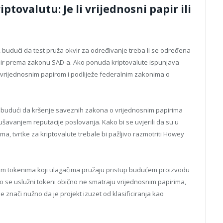
ptovalutu: Je li vrijednosni papir ili
, budući da test pruža okvir za određivanje treba li se određena
papir prema zakonu SAD-a. Ako ponuda kriptovalute ispunjava
 vrijednosnim papirom i podliježe federalnim zakonima o
ore budući da kršenje saveznih zakona o vrijednosnim papirima
šavanjem reputacije poslovanja. Kako bi se uvjerili da su u
, tvrtke za kriptovalute trebale bi pažljivo razmotriti Howey
nim tokenima koji ulagačima pružaju pristup budućem proizvodu
ako se uslužni tokeni obično ne smatraju vrijednosnim papirima,
ne znači nužno da je projekt izuzet od klasificiranja kao