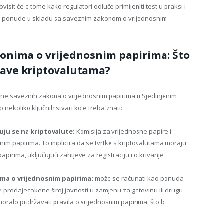
visit će o tome kako regulatori odluče primijeniti test u praksi i
voje ponude u skladu sa saveznim zakonom o vrijednosnim
onima o vrijednosnim papirima: Što
 bave kriptovalutama?
esne saveznih zakona o vrijednosnim papirima u Sjedinjenim
nekoliko ključnih stvari koje treba znati:
uju se na kriptovalute:
Komisija za vrijednosne papire i
nim papirima. To implicira da se tvrtke s kriptovalutama moraju
pirima, uključujući zahtjeve za registraciju i otkrivanje
ma o vrijednosnim papirima:
može se računati kao ponuda
e prodaje tokene široj javnosti u zamjenu za gotovinu ili drugu
oralo pridržavati pravila o vrijednosnim papirima, što bi