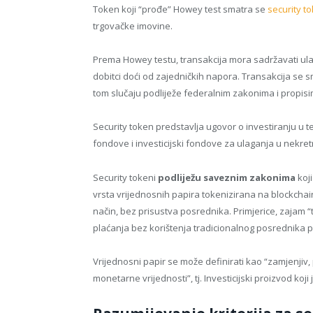
Token koji “prođe” Howey test smatra se
security 
trgovačke imovine.
Prema Howey testu, transakcija mora sadržavati ula
dobitci doći od zajedničkih napora. Transakcija se
tom slučaju podliježe federalnim zakonima i propis
Security token predstavlja ugovor o investiranju u t
fondove i investicijski fondove za ulaganja u nekret
Security tokeni
podliježu saveznim zakonima
koji
vrsta vrijednosnih papira tokenizirana na blockchai
način, bez prisustva posrednika. Primjerice, zajam 
plaćanja bez korištenja tradicionalnog posrednika 
Vrijednosni papir se može definirati kao “zamjenjiv,
monetarne vrijednosti”, tj. Investicijski proizvod ko