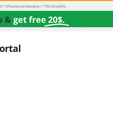
Toni Milun postao “milijarder”! Vrhunska predavanja i 1700 posjetitelja obilježili su mjesec financijske pismenosti
ortal