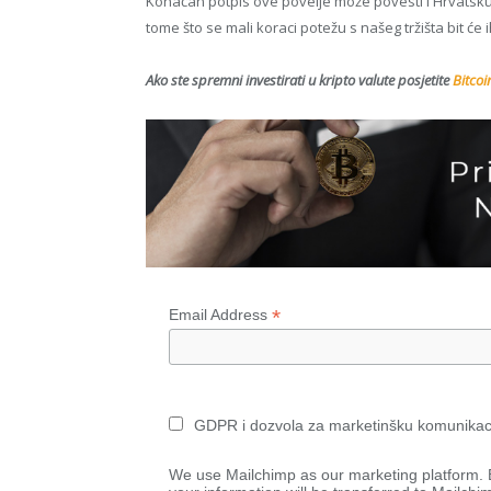
Konačan potpis ove povelje može povesti i Hrvatsku 
tome što se mali koraci potežu s našeg tržišta bit će
Ako ste spremni investirati u kripto valute posjetite
Bitcoi
*
Email Address
GDPR i dozvola za marketinšku komunikac
We use Mailchimp as our marketing platform. B