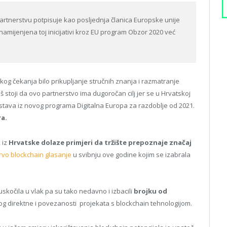
rtnerstvu potpisuje kao posljednja članica Europske unije
amijenjena toj inicijativi kroz EU program Obzor 2020 već
likog čekanja bilo prikupljanje stručnih znanja i razmatranje
š stoji da ovo partnerstvo ima dugoročan cilj jer se u Hrvatskoj
dstava iz novog programa Digitalna Europa za razdoblje od 2021.
ra.
 iz
Hrvatske dolaze primjeri da tržište prepoznaje značaj
rvo blockchain glasanje
u svibnju ove godine kojim se izabrala
.
skočila u vlak pa su tako nedavno i izbacili
brojku od
og direktne i povezanosti projekata s blockchain tehnologijom.