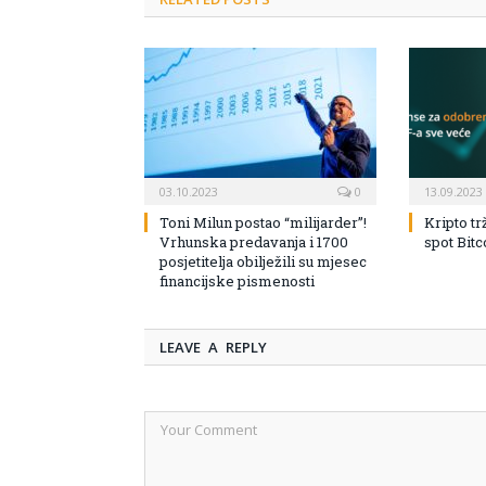
03.10.2023
0
13.09.2023
Toni Milun postao “milijarder”!
Kripto tr
Vrhunska predavanja i 1700
spot Bit
posjetitelja obilježili su mjesec
financijske pismenosti
LEAVE A REPLY