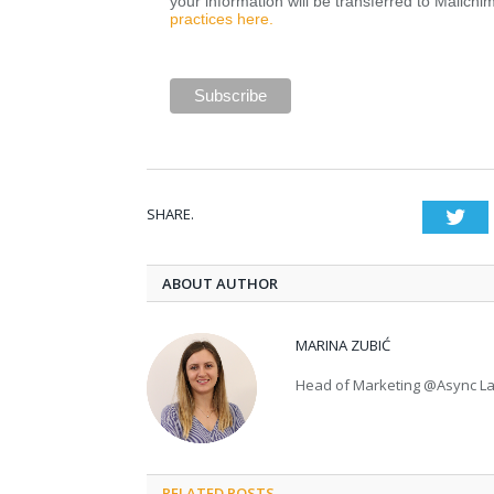
your information will be transferred to Mailchi
practices here.
SHARE.
Twi
ABOUT AUTHOR
MARINA ZUBIĆ
Head of Marketing @Async L
RELATED POSTS