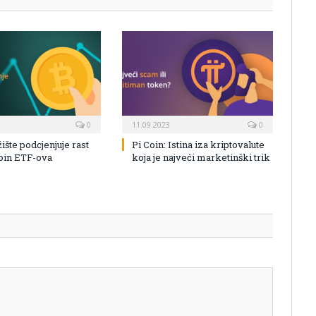
0
11.09.2023
0
žište podcjenjuje rast
Pi Coin: Istina iza kriptovalute
coin ETF-ova
koja je najveći marketinški trik