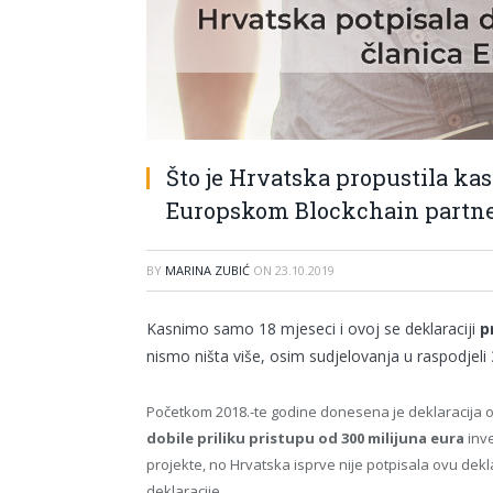
Što je Hrvatska propustila ka
Europskom Blockchain partn
BY
MARINA ZUBIĆ
ON
23.10.2019
Kasnimo samo 18 mjeseci i ovoj se deklaraciji
p
nismo ništa više, osim sudjelovanja u raspodjeli
Početkom 2018.-te godine donesena je deklaracija 
dobile priliku pristupu od 300 milijuna eura
inve
projekte, no Hrvatska isprve nije potpisala ovu dekl
deklaracije.