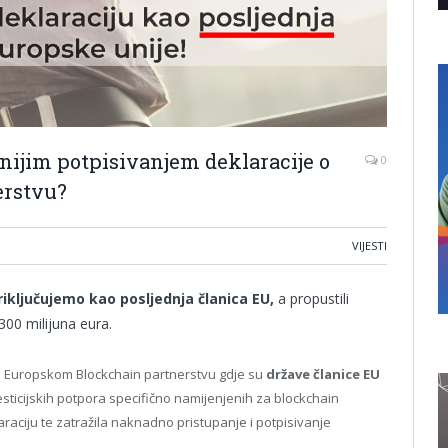
snijim potpisivanjem deklaracije o
0
erstvu?
VIJESTI
riključujemo kao posljednja članica EU,
a propustili
 300 milijuna eura.
o Europskom Blockchain partnerstvu gdje su
države članice EU
sticijskih potpora specifično namijenjenih za blockchain
araciju te zatražila naknadno pristupanje i potpisivanje