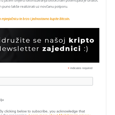
u jačem smjeru iskorištavanja blockchain potencijala je unatoč
 ih puno lakše realizirati uz novčanu potporu.
n mjenjačnicu te brzo i jednostavno kupite Bitcoin.
*
indicates required
iju
y clicking below to subscribe, you acknowledge that