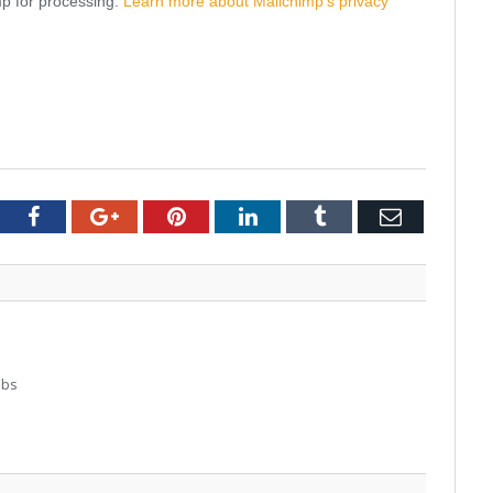
mp for processing.
Learn more about Mailchimp’s privacy
tter
Facebook
Google+
Pinterest
LinkedIn
Tumblr
Email
abs