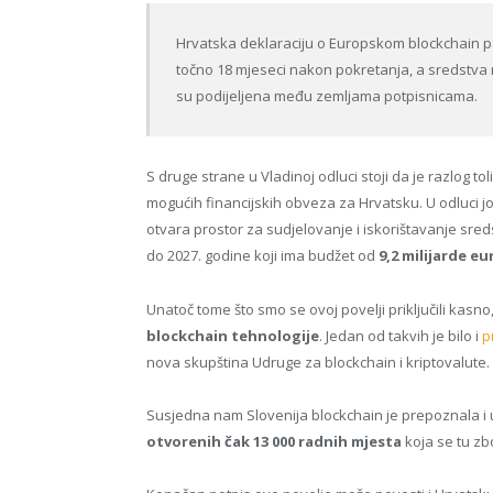
Hrvatska deklaraciju o Europskom blockchain pa
točno 18 mjeseci nakon pokretanja, a sredstva n
su podijeljena među zemljama potpisnicama.
S druge strane u Vladinoj odluci stoji da je razlog to
mogućih financijskih obveza za Hrvatsku. U odluci jo
otvara prostor za sudjelovanje i iskorištavanje sre
do 2027. godine koji ima budžet od
9,2 milijarde eu
Unatoč tome što smo se ovoj povelji priključili kasno,
blockchain tehnologije
. Jedan od takvih je bilo i
p
nova skupština Udruge za blockchain i kriptovalute
Susjedna nam Slovenija blockchain je prepoznala i u
otvorenih čak 13 000 radnih mjesta
koja se tu zb