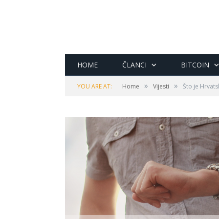
HOME
ČLANCI
BITCOIN
»
»
YOU ARE AT:
Home
Vijesti
Što je Hrvat