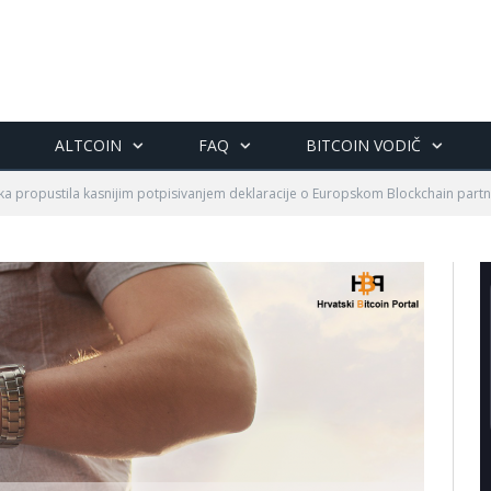
ALTCOIN
FAQ
BITCOIN VODIČ
ska propustila kasnijim potpisivanjem deklaracije o Europskom Blockchain partn