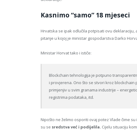
Kasnimo “samo” 18 mjeseci
Hrvatska se ipak odlučila potpisati ovu deklaraciju,
pitanje u kojoj je ministar gospodarstva Darko Horva
Ministar Horvat tako i ističe:
Blockchain tehnologija je potpuno transparentn
i provjerena. Ono što se stvori kroz blockchain 
primjenjiv u svim granama industrije – energetici,
registrima podataka, itd.
Nipošto ne želimo osporiti ovaj potez Vlade čime su i 
su se
sredstva već i podijelila.
Cijelu situaciju ko