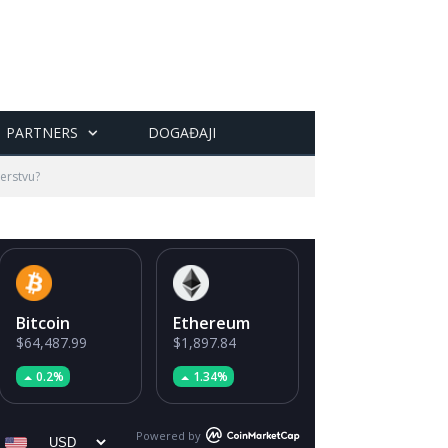
PARTNERS
DOGAĐAJI
erstvu?
Bitcoin
Ethereum
$64,487.99
$1,897.84
0.2%
1.34%
Powered by