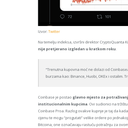
Izvor:
Twitter
Na temelju indeksa, izvršni direktor CryptoQuanta K
nije pretjerano izgledan u kratkom roku
.
“Trenutna kupovna moć ne dolazi od Coinbasea
burzama kao: Binance, Huobi, OKEx i ostalim. Tr
Coinbase je postao
glavno mjesto za potraživan
institucionalnim kupcima
. Ovi sudionici na tržiš
Coinbase Proa. Razlog ovakve kupnje je taj da kada
cijenu te mogu “progutati” velike ordere po jednakoj
Bitcoina, one označavaju rastuću potražnju za ovom