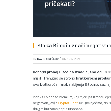
Što za Bitcoin znači negativn
BY
DAVID OREŠKOVIĆ
ON
15.02.2021
Konačni
proboj Bitcoina iznad cijene od 50.0
mislili. Trenutno se stvorio
kratkoročni prodajn
ovo kratkoročan znak slabljenja Bitcoina, sazna
Indeks Coinbase Premium, koji mjeri jaz između cijen
negativan, javlja
CryptoQuant
. Drugim riječima, čini 
drugim burzama poput Binancea.