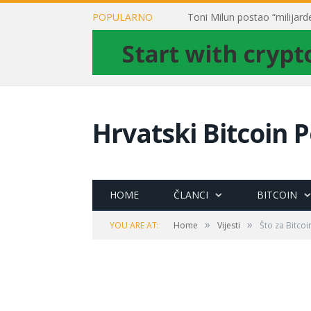
POPULARNO
Hrvatski Bitcoin P
HOME
ČLANCI
BITCOIN
»
»
YOU ARE AT:
Home
Vijesti
Što za Bitco