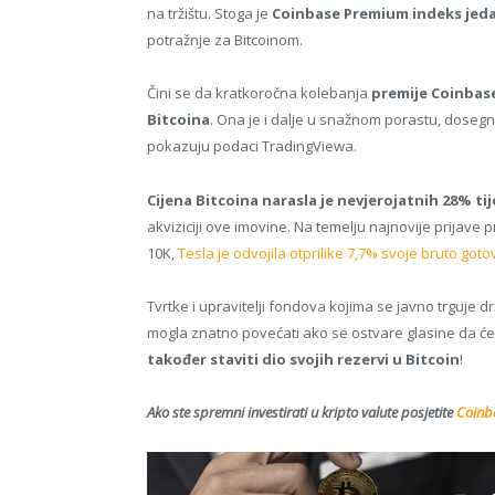
na tržištu. Stoga je
Coinbase Premium indeks jeda
potražnje za Bitcoinom.
Čini se da kratkoročna kolebanja
premije Coinbas
Bitcoina
. Ona je i dalje u snažnom porastu, dosegn
pokazuju podaci TradingViewa.
Cijena Bitcoina narasla je nevjerojatnih 28% t
akviziciji ove imovine. Na temelju najnovije prijave
10K,
Tesla je odvojila otprilike 7,7% svoje bruto goto
Tvrtke i upravitelji fondova kojima se javno trguje dr
mogla znatno povećati ako se ostvare glasine da će
također staviti dio svojih rezervi u Bitcoin
!
Ako ste spremni investirati u kripto valute posjetite
Coinba