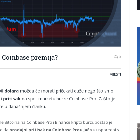
a Coinbase premija?
0
VIJESTI
00 dolara
možda će morati pričekati duže nego što smo
i pritisak
na spot marketu burze Coinbase Pro. Zašto je
jte u današnjem članku.
e Bitcoina na Coinbase Pro i Binance kripto burzi, postao je
se da
prodajni pritisak na Coinbase Prou jača
u usporedbi s