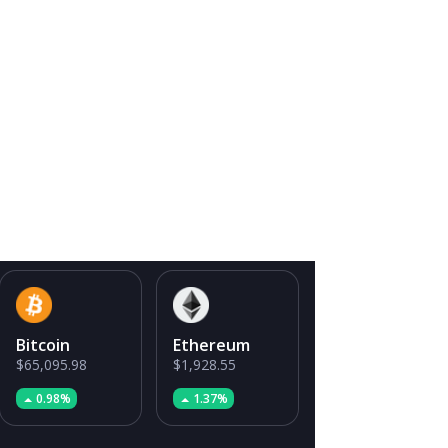
Bitcoin
Ethereum
$65,095.98
$1,928.55
0.98%
1.37%