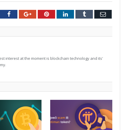
tter
Facebook
Google+
Pinterest
LinkedIn
Tumblr
Email
t interest at the moment is blockchain technology and its'
omy.