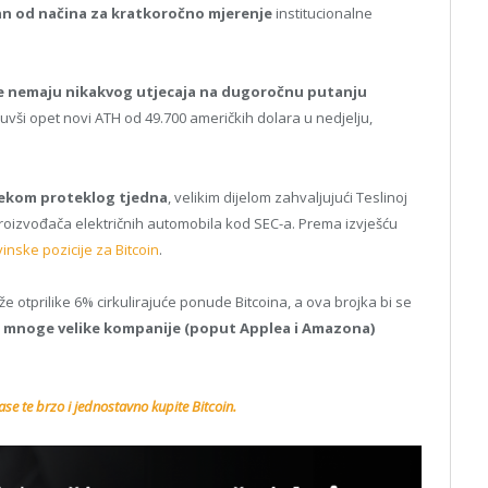
n od načina za kratkoročno mjerenje
institucionalne
e nemaju nikakvog utjecaja na dugoročnu putanju
uvši opet novi ATH od 49.700 američkih dolara u nedjelju,
ijekom proteklog tjedna
, velikim dijelom zahvaljujući Teslinoj
 proizvođača električnih automobila kod SEC-a. Prema izvješću
vinske pozicije za Bitcoin
.
že otprilike 6% cirkulirajuće ponude Bitcoina, a ova brojka bi se
mnoge velike kompanije (poput Applea i Amazona)
se te brzo i jednostavno kupite Bitcoin.