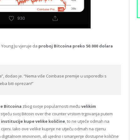
i Young Ju vjeruje da
proboj Bitcoina preko 50.000 dolara
”, dodao je. “Nema više Coinbase premije u usporedbi s
eba biti oprezan!”
je Bitcoina
zbog svoje popularnosti među
velikim
tu stječu svoj Bitcoin over the counter vrstom trgovanja putem
institucije kupe velike količine
, to ne utječe odmah na
 cijeni. Iako ove velike kupnje ne utječu odmah na cijenu
 digitalnom imovinom, ali ujedno i smanjenje dostupne količine