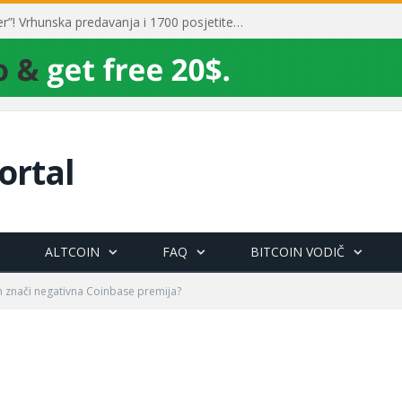
Toni Milun postao “milijarder”! Vrhunska predavanja i 1700 posjetitelja obilježili su mjesec financijske pismenosti
ortal
ALTCOIN
FAQ
BITCOIN VODIČ
in znači negativna Coinbase premija?