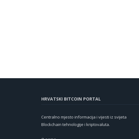
HRVATSKI BITCOIN PORTAL
Centralno mjesto informacija i vijesti iz svijeta
Blockchain tehnologije i kriptovaluta.