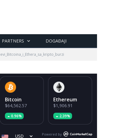
PARTNERS
DOGAĐAJI
vi_Bitcoina_i_Ethera_sa_kripto_burzi
Bitcoin
Ethereum
$64,562.57
$1,906.91
0.96%
2.39%
Powered by