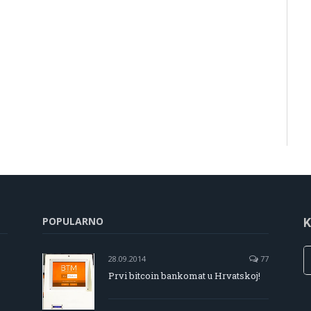
POPULARNO
K
28.09.2014
77
Prvi bitcoin bankomat u Hrvatskoj!