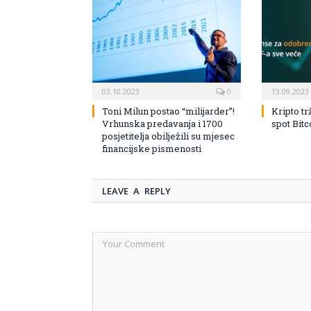
03.10.2023
0
13.09.2023
Toni Milun postao “milijarder”!
Kripto tr
Vrhunska predavanja i 1700
spot Bit
posjetitelja obilježili su mjesec
financijske pismenosti
LEAVE A REPLY