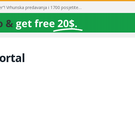
Toni Milun postao “milijarder”! Vrhunska predavanja i 1700 posjetitelja obilježili su mjesec financijske pismenosti
ortal