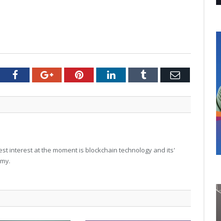
tter
Facebook
Google+
Pinterest
LinkedIn
Tumblr
Email
t interest at the moment is blockchain technology and its'
omy.