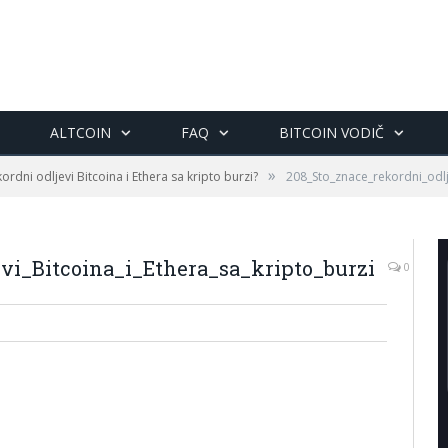
ALTCOIN
FAQ
BITCOIN VODIČ
»
ordni odljevi Bitcoina i Ethera sa kripto burzi?
208_Sto_znace_rekordni_odlje
vi_Bitcoina_i_Ethera_sa_kripto_burzi
0