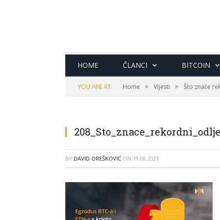
HOME
ČLANCI
BITCOIN
»
»
YOU ARE AT:
Home
Vijesti
Što znače rek
208_Sto_znace_rekordni_odlje
BY
DAVID OREŠKOVIĆ
ON
19.08.2021