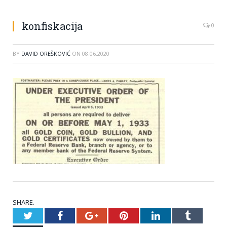
konfiskacija
0
BY
DAVID OREŠKOVIĆ
ON
08.06.2020
SHARE.
Twitter
Facebook
Google+
Pinterest
LinkedIn
Tumblr