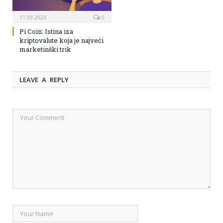
11.09.2023
0
Pi Coin: Istina iza
kriptovalute koja je najveći
marketinški trik
LEAVE A REPLY