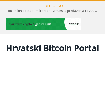
POPULARNO
Toni Milun postao “milijarder”! Vrhunska predavanja i 1700 posjetitelja obilježili su mjesec financijske pismenosti
Hrvatski Bitcoin Portal