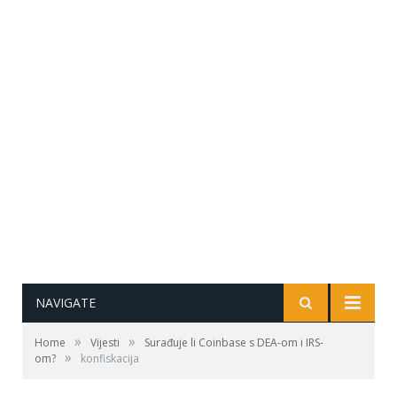
NAVIGATE
»
»
Home
Vijesti
Surađuje li Coinbase s DEA-om i IRS-
»
om?
konfiskacija