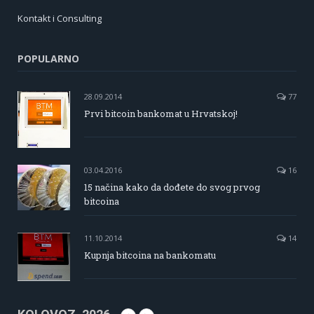
Kontakt i Consulting
POPULARNO
28.09.2014
77
Prvi bitcoin bankomat u Hrvatskoj!
03.04.2016
16
15 načina kako da dođete do svog prvog
bitcoina
11.10.2014
14
Kupnja bitcoina na bankomatu