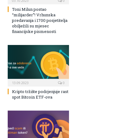
03.10.2023
0
Toni Milun postao
“milijarder”! Vrhunska
predavanja i 1700 posjetitelja
obilježili su mjesec
financijske pismenosti
13.09.2023
0
Kripto tržište podcjenjuje rast
spot Bitcoin ETF-ova