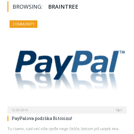
BROWSING:
BRAINTREE
COMMUNITY
12.09.2014
0
PayPalova podrška Bitcoinu!
Tu i tamo, sad već više rjeđe nego češće, bitcoin još uvijek ima