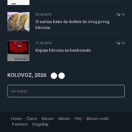
03.04.2016
16
15 načina kako da dođete do svog prvog
bitcoina
11.10.2014
14
Kupnja bitcoina na bankomatu
KOLOVOZ, 2026
No Events
Home
Članci
Bitcoin
Altcoin
FAQ
Bitcoin vodič
Partners
Događaji