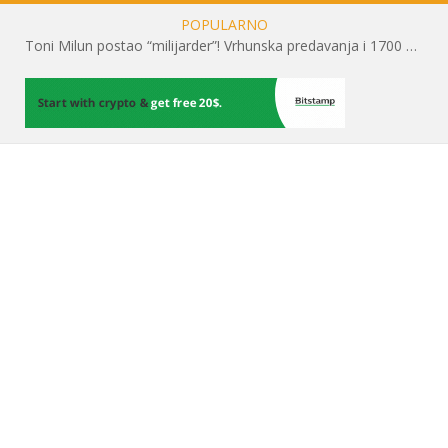
POPULARNO
Toni Milun postao “milijarder”! Vrhunska predavanja i 1700 posjetitelja obilježili su mjesec financijske pismenosti