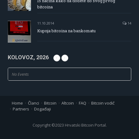
15 načina kako da dođete do svog prvog
bitcoina
11.10.2014
14
Kupnja bitcoina na bankomatu
KOLOVOZ, 2026
No Events
Home
Članci
Bitcoin
Altcoin
FAQ
Bitcoin vodič
Partners
Događaji
Copyright ©2023 Hrvatski Bitcoin Portal.