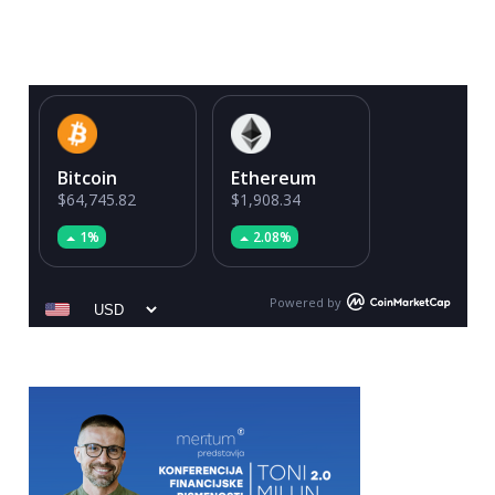
Bitcoin
Ethereum
$64,745.82
$1,908.34
1%
2.08%
Powered by