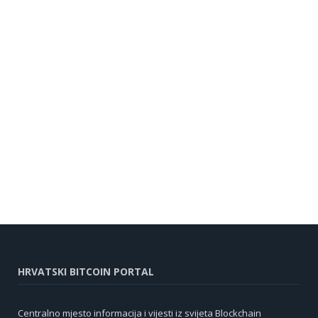
HRVATSKI BITCOIN PORTAL
Centralno mjesto informacija i vijesti iz svijeta Blockchain