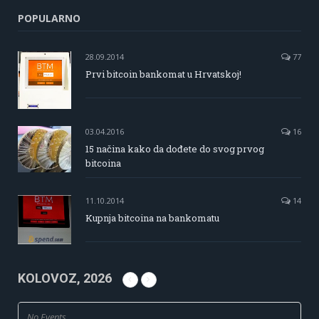
POPULARNO
28.09.2014
77
Prvi bitcoin bankomat u Hrvatskoj!
03.04.2016
16
15 načina kako da dođete do svog prvog
bitcoina
11.10.2014
14
Kupnja bitcoina na bankomatu
KOLOVOZ, 2026
No Events