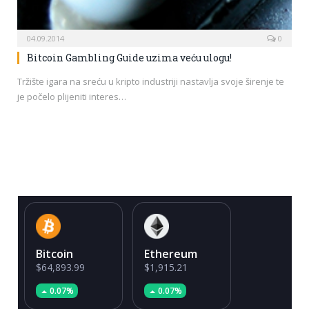
04.09.2014
0
Bitcoin Gambling Guide uzima veću ulogu!
Tržište igara na sreću u kripto industriji nastavlja svoje širenje te
je počelo plijeniti interes…
Bitcoin
Ethereum
$64,893.99
$1,915.21
0.07%
0.07%