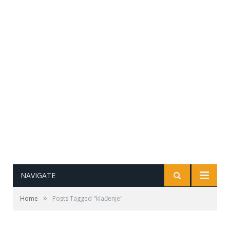
NAVIGATE
»
Home
Posts Tagged "klađenje"