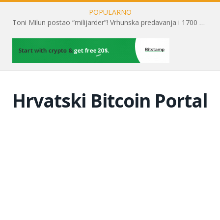
POPULARNO
Toni Milun postao “milijarder”! Vrhunska predavanja i 1700 posjetitelja obilježili su mjesec financijske pismenosti
Hrvatski Bitcoin Portal