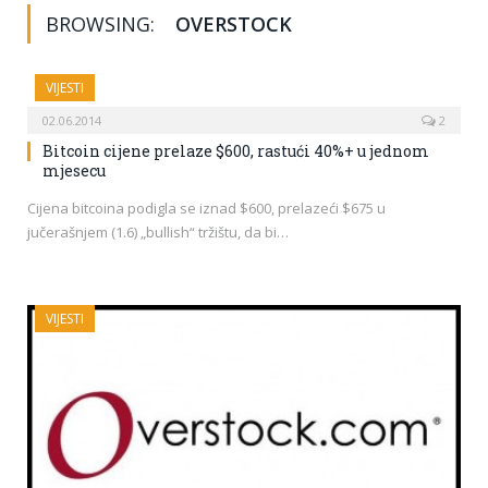
BROWSING:
OVERSTOCK
VIJESTI
02.06.2014
2
Bitcoin cijene prelaze $600, rastući 40%+ u jednom
mjesecu
Cijena bitcoina podigla se iznad $600, prelazeći $675 u
jučerašnjem (1.6) „bullish“ tržištu, da bi…
VIJESTI