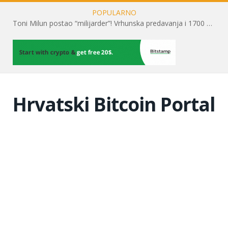
POPULARNO
Toni Milun postao “milijarder”! Vrhunska predavanja i 1700 posjetitelja obilježili su mjesec financijske pismenosti
Hrvatski Bitcoin Portal