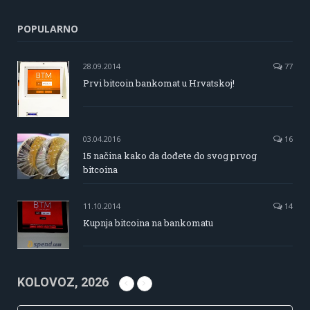
POPULARNO
28.09.2014
77
Prvi bitcoin bankomat u Hrvatskoj!
03.04.2016
16
15 načina kako da dođete do svog prvog
bitcoina
11.10.2014
14
Kupnja bitcoina na bankomatu
KOLOVOZ, 2026