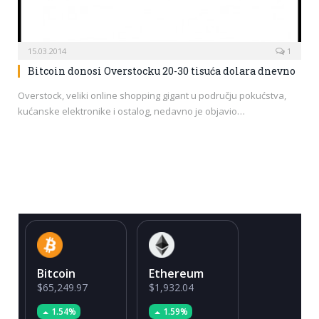
15.03.2014
1
Bitcoin donosi Overstocku 20-30 tisuća dolara dnevno
Overstock, veliki online shopping gigant u području pokućstva,
kućanske elektronike i ostalog, nedavno je objavio…
Bitcoin
Ethereum
$65,249.97
$1,932.04
1.54%
1.59%