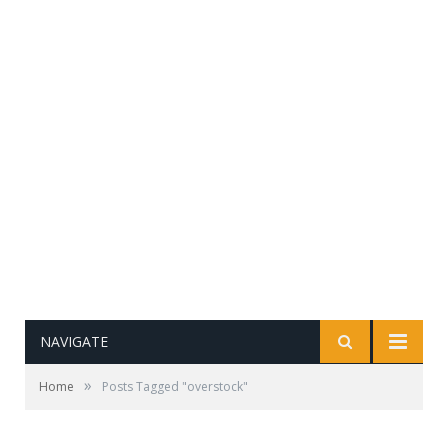
NAVIGATE
»
Home
Posts Tagged "overstock"