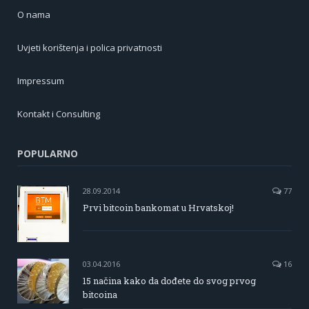
O nama
Uvjeti korištenja i polica privatnosti
Impressum
Kontakt i Consulting
POPULARNO
28.09.2014
77
Prvi bitcoin bankomat u Hrvatskoj!
03.04.2016
16
15 načina kako da dođete do svog prvog
bitcoina