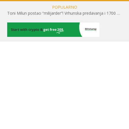
POPULARNO
Toni Milun postao “milijarder”! Vrhunska predavanja i 1700 posjetitelja obilježili su mjesec financijske pismenosti