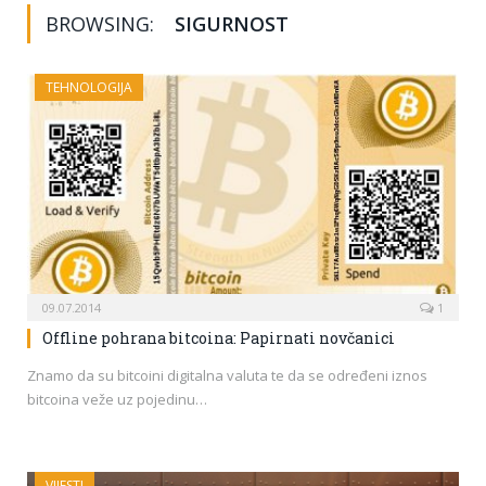
BROWSING:
SIGURNOST
TEHNOLOGIJA
09.07.2014
1
Offline pohrana bitcoina: Papirnati novčanici
Znamo da su bitcoini digitalna valuta te da se određeni iznos
bitcoina veže uz pojedinu…
VIJESTI