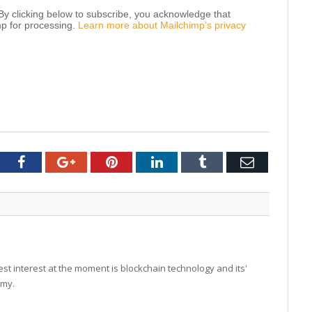
y clicking below to subscribe, you acknowledge that
mp for processing.
Learn more about Mailchimp’s privacy
tter
Facebook
Google+
Pinterest
LinkedIn
Tumblr
Email
t interest at the moment is blockchain technology and its'
omy.