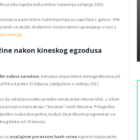
 što je bila najniža točka težine rudarenja od lipnja 2020.
i uzastopna pada težine rudarenja koja su započela s gotovo 16%
ezanih za okoliš, društveno i korporativno upravljanje u vezi s
ipto mininga
.
žine nakon kineskog egzodusa
dbi težine zaredom
, trenutna stopa težine mininga Bitcoina još
(ATH) od preko 25 bilijuna zabilježene u svibnju 2021.
ko da odražava koliko je teško minati jedan Bitcoin blok, s višom
a provjeru transakcija i “kovanje” novih Bitcoina. Prilagodba
tprilike svaka dva tjedna, budući da je Bitcoin programiran za
dnog bloka od 10 minuta.
lno sa
značajnim porastom hash ratea
najveće kriptovalute,