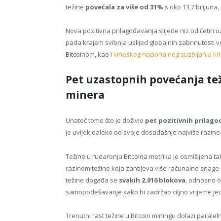
težine
povećala za više od 31%
s oko 13,7 bilijuna,
Nova pozitivna prilagođavanja slijede niz od četir
pada krajem svibnja uslijed globalnih zabrinutosti v
Bitcoinom, kao i
kineskog nacionalnog suzbijanja kr
Pet uzastopnih povećanja te
minera
Unatoč tome što je doživio
pet pozitivnih prilago
je uvijek daleko od svoje dosadašnje najviše razine 
Težine u rudarenju Bitcoina metrika je osmišljena ta
razinom težine koja zahtijeva više računalne snage z
težine događa se
svakih 2.016 blokova
, odnosno o
samopodešavanje kako bi zadržao ciljno vrijeme je
Trenutni rast težine u Bitcoin miningu dolazi parale