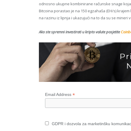
odnosno ukupne kombinirane računske snage koja se 
Bitcoina porastao je na 150 egzahaša (EH/s) krajem 
na razinu iz lipnja i ukazujući na to da su se mineri 
Ako ste spremni investirati u kripto valute posjetite
Coinba
*
Email Address
GDPR i dozvola za marketinšku komunikac