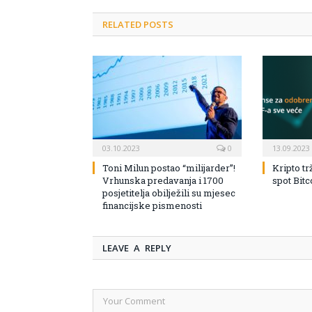
RELATED POSTS
03.10.2023
0
13.09.2023
Toni Milun postao “milijarder”!
Kripto tr
Vrhunska predavanja i 1700
spot Bit
posjetitelja obilježili su mjesec
financijske pismenosti
LEAVE A REPLY