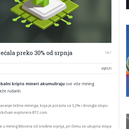
ećala preko 30% od srpnja
0
VIJESTI
obalni kripto mineri akumuliraju
sve više mining
že rudariti.
đavanje težine mininga, koja je porasla za 3,2% i dosegla stopu
ckchain explorera BTC.com.
ne u mining Bitcoina od sredine srpnja, pri čemu se ukupna stopa