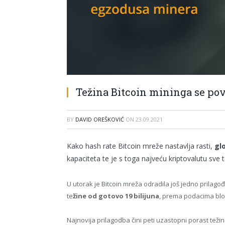
Težina Bitcoin mininga se pov
BY
DAVID OREŠKOVIĆ
ON
23.09.2021
Kako hash rate Bitcoin mreže nastavlja rasti,
gl
kapaciteta te je s toga najveću kriptovalutu sve te
U utorak je Bitcoin mreža odradila još jedno prilago
te
žine od gotovo 19 bilijuna
, prema podacima blo
Najnovija prilagodba čini peti uzastopni porast teži