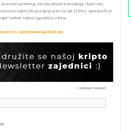
koristi za mining i obradu Bitcoin transakcija. Hash rate
kolovoza nakon što je u lipnju pao na čak 52 EH/s, oporavivši se
vratili “online” nakon egzodusa iz Kine.
se te brzo i jednostavno kupite Bitcoin.
*
indicates required
iju