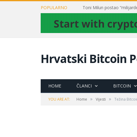
POPULARNO
Hrvatski Bitcoin P
HOME
ČLANCI
BITCOIN
»
»
YOU ARE AT:
Home
Vijesti
Težina Bitco