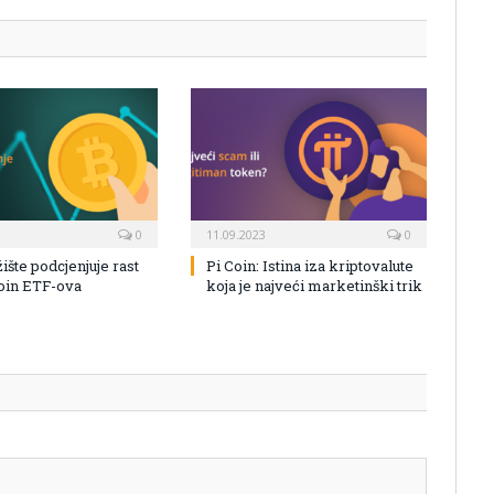
0
11.09.2023
0
žište podcjenjuje rast
Pi Coin: Istina iza kriptovalute
coin ETF-ova
koja je najveći marketinški trik