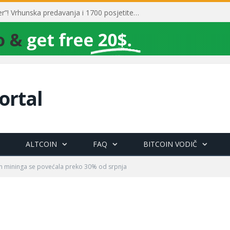
Toni Milun postao “milijarder”! Vrhunska predavanja i 1700 posjetitelja obilježili su mjesec financijske pismenosti
ortal
ALTCOIN
FAQ
BITCOIN VODIČ
in mininga se povećala preko 30% od srpnja