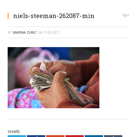
niels-steeman-262087-min
0
BY
MARINA ZUBIĆ
ON
13.09.2017
SHARE.