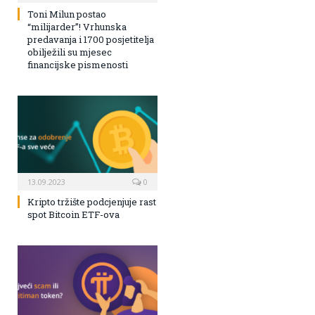
Toni Milun postao
“milijarder”! Vrhunska
predavanja i 1700 posjetitelja
obilježili su mjesec
financijske pismenosti
13.09.2023
0
Kripto tržište podcjenjuje rast
spot Bitcoin ETF-ova