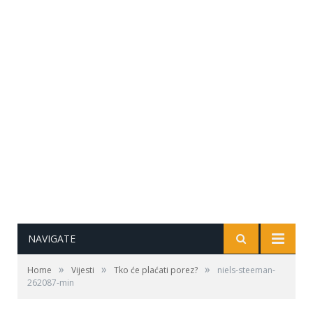
NAVIGATE
»
»
»
Home
Vijesti
Tko će plaćati porez?
niels-steeman-
262087-min