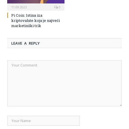
11.09.2023
0
Pi Coin: Istina iza
kriptovalute koja je najveći
marketinški trik
LEAVE A REPLY