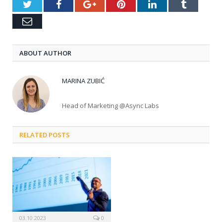
Twitter
Facebook
Google+
Pinterest
LinkedIn
Tumblr
Email
ABOUT AUTHOR
MARINA ZUBIĆ
Head of Marketing @Async Labs
RELATED POSTS
03.10.2023
0