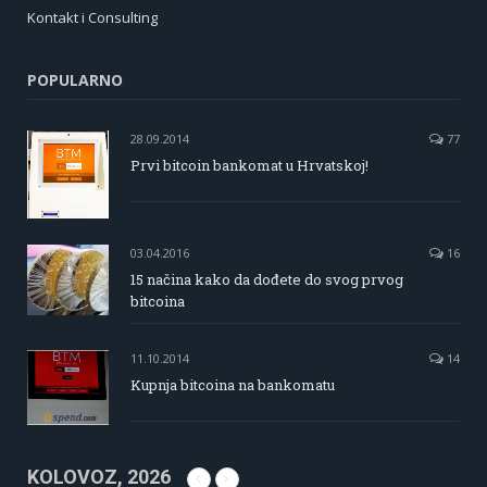
Kontakt i Consulting
POPULARNO
28.09.2014
77
Prvi bitcoin bankomat u Hrvatskoj!
03.04.2016
16
15 načina kako da dođete do svog prvog
bitcoina
11.10.2014
14
Kupnja bitcoina na bankomatu
KOLOVOZ, 2026