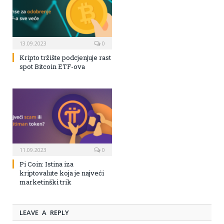
13.09.2023
0
Kripto tržište podcjenjuje rast
spot Bitcoin ETF-ova
11.09.2023
0
Pi Coin: Istina iza
kriptovalute koja je najveći
marketinški trik
LEAVE A REPLY