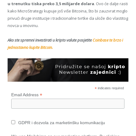
u trenutku tiska preko 3,5 milijarde dolara
. Ovo će dalje rasti
kako MicroStrategy kupuje još više Bitcoina, što bi zauzvrat moglo
privući druge institucije i tradicionalne tvrtke da ulože dio vlastitog
novca u imovinu.
Ako ste spremni investirati u kripto valute posjetite
Coinbase te brzo i
jednostavno kupite Bitcoin.
*
indicates required
*
Email Address
GDPR i dozvola za marketinšku komunikaciju