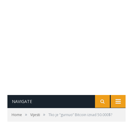
NAVIGATE
»
»
Home
Vijesti
Tko je “gurnuo” Bitcoin iznad 50.000$?