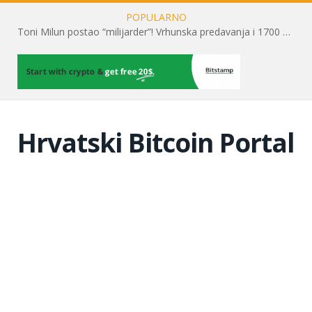
POPULARNO
Toni Milun postao “milijarder”! Vrhunska predavanja i 1700 posjetitelja obilježili su mjesec financijske pismenosti
Hrvatski Bitcoin Portal