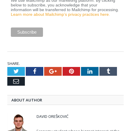
We use Mailchimp as our marketing platform. By clicking
below to subscribe, you acknowledge that your
information will be transferred to Mailchimp for processing.
Learn more about Mailchimp’s privacy practices here.
SHARE.
Twitter
Facebook
Google+
Pinterest
LinkedIn
Tumblr
Email
ABOUT AUTHOR
DAVID OREŠKOVIĆ
Economy student whose biggest interest at the