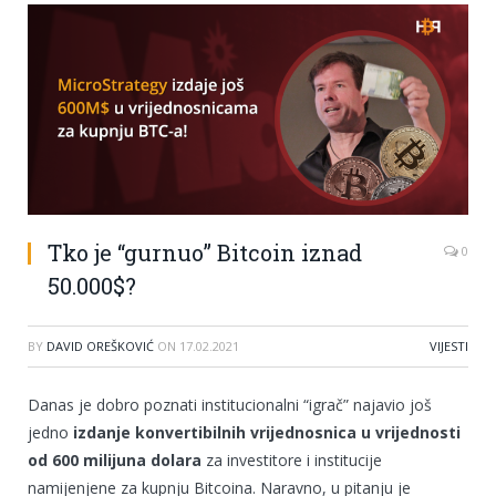
Tko je “gurnuo” Bitcoin iznad
0
50.000$?
BY
DAVID OREŠKOVIĆ
ON
17.02.2021
VIJESTI
Danas je dobro poznati institucionalni “igrač” najavio još
jedno
izdanje konvertibilnih vrijednosnica u vrijednosti
od 600 milijuna dolara
za investitore i institucije
namijenjene za kupnju Bitcoina. Naravno, u pitanju je