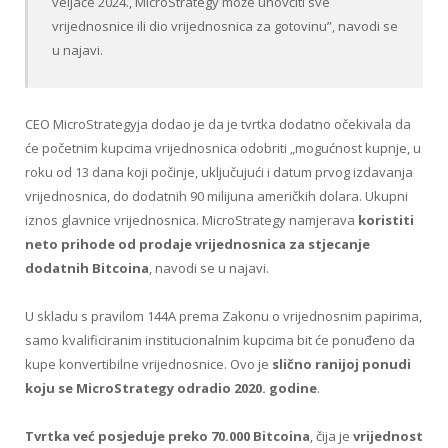
veljače 2024., MicroStrategy može unovčiti sve
vrijednosnice ili dio vrijednosnica za gotovinu”, navodi se
u najavi.
CEO MicroStrategyja dodao je da je tvrtka dodatno očekivala da
će početnim kupcima vrijednosnica odobriti „mogućnost kupnje, u
roku od 13 dana koji počinje, uključujući i datum prvog izdavanja
vrijednosnica, do dodatnih 90 milijuna američkih dolara. Ukupni
iznos glavnice vrijednosnica. MicroStrategy namjerava
koristiti
neto prihode od prodaje vrijednosnica za stjecanje
dodatnih Bitcoina
, navodi se u najavi.
U skladu s pravilom 144A prema Zakonu o vrijednosnim papirima,
samo kvalificiranim institucionalnim kupcima bit će ponuđeno da
kupe konvertibilne vrijednosnice. Ovo je
slično ranijoj ponudi
koju se MicroStrategy odradio 2020. godine
.
Tvrtka već posjeduje preko 70.000 Bitcoina
, čija je
vrijednost