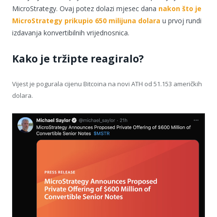
MicroStrategy. Ovaj potez dolazi mjesec dana
nakon što je
MicroStrategy prikupio 650 milijuna dolara
u prvoj rundi
izdavanja konvertibilnih vrijednosnica.
Kako je tržipte reagiralo?
Vijest je pogurala cijenu Bitcoina na novi ATH od 51.153 američkih
dolara.