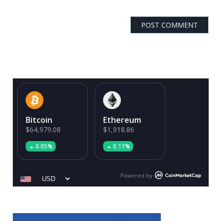
Bitcoin
Ethereum
$64,979.08
$1,918.86
0.05%
0.11%
Powered by