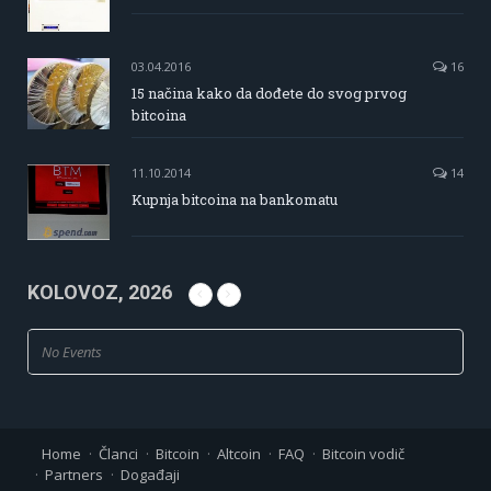
03.04.2016
16
15 načina kako da dođete do svog prvog
bitcoina
11.10.2014
14
Kupnja bitcoina na bankomatu
KOLOVOZ, 2026
No Events
Home
Članci
Bitcoin
Altcoin
FAQ
Bitcoin vodič
Partners
Događaji