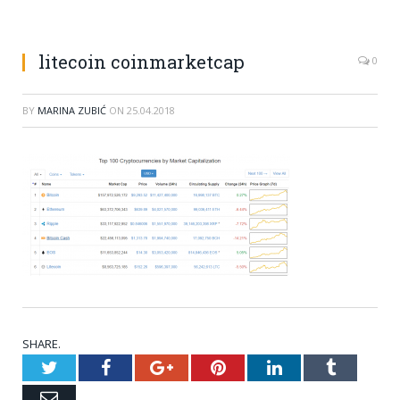
litecoin coinmarketcap
0
BY
MARINA ZUBIĆ
ON
25.04.2018
SHARE.
Twitter
Facebook
Google+
Pinterest
LinkedIn
Tumblr
Email