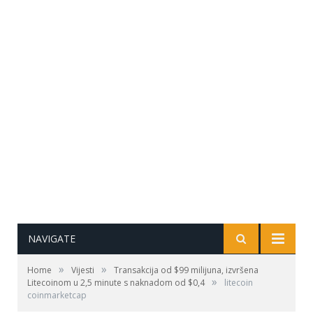
NAVIGATE
»
»
Home
Vijesti
Transakcija od $99 milijuna, izvršena
»
Litecoinom u 2,5 minute s naknadom od $0,4
litecoin
coinmarketcap