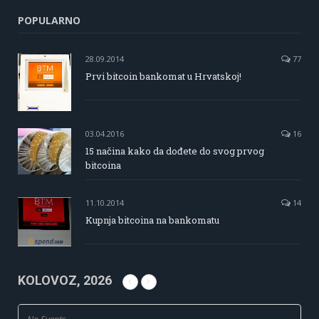
POPULARNO
28.09.2014
77
Prvi bitcoin bankomat u Hrvatskoj!
03.04.2016
16
15 načina kako da dođete do svog prvog
bitcoina
11.10.2014
14
Kupnja bitcoina na bankomatu
KOLOVOZ, 2026