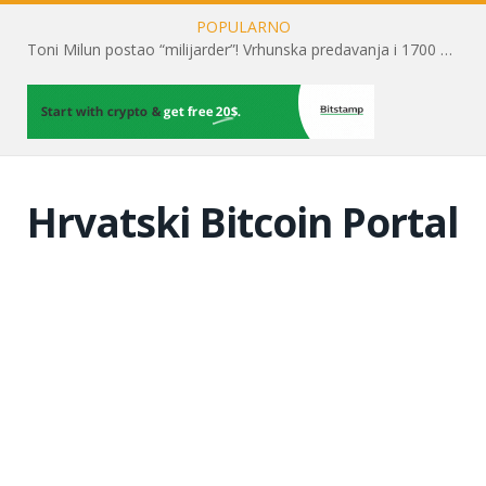
POPULARNO
Toni Milun postao “milijarder”! Vrhunska predavanja i 1700 posjetitelja obilježili su mjesec financijske pismenosti
Hrvatski Bitcoin Portal