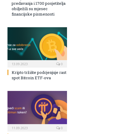
predavanja i 1700 posjetitelja
obilježili su mjesec
financijske pismenosti
13.09.2023
0
Kripto tržište podcjenjuje rast
spot Bitcoin ETF-ova
11.09.2023
0