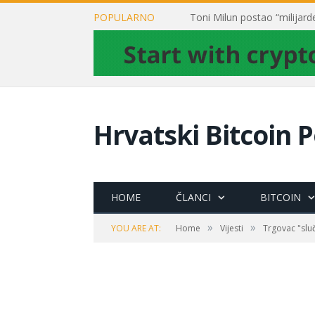
POPULARNO
Hrvatski Bitcoin P
HOME
ČLANCI
BITCOIN
»
»
YOU ARE AT:
Home
Vijesti
Trgovac "slu