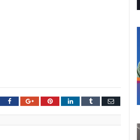
tter
Facebook
Google+
Pinterest
LinkedIn
Tumblr
Email