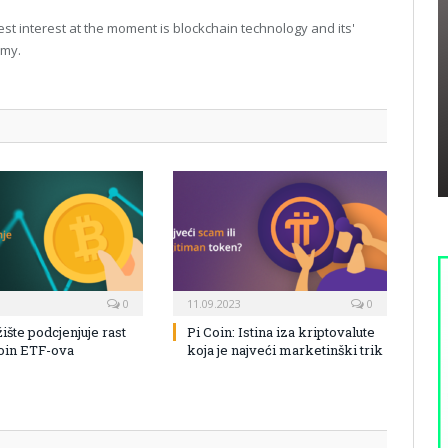
t interest at the moment is blockchain technology and its'
omy.
0
11.09.2023
0
žište podcjenjuje rast
Pi Coin: Istina iza kriptovalute
coin ETF-ova
koja je najveći marketinški trik