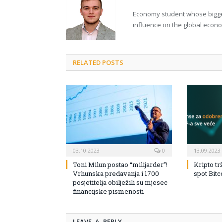
Economy student whose bigges
influence on the global econ
RELATED POSTS
03.10.2023
0
13.09.2023
Toni Milun postao “milijarder”!
Kripto tr
Vrhunska predavanja i 1700
spot Bit
posjetitelja obilježili su mjesec
financijske pismenosti
LEAVE A REPLY