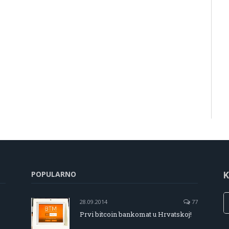
POPULARNO
K
28.09.2014
77
Prvi bitcoin bankomat u Hrvatskoj!