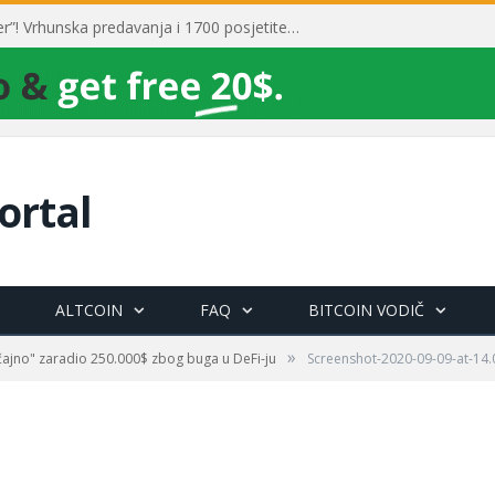
Toni Milun postao “milijarder”! Vrhunska predavanja i 1700 posjetitelja obilježili su mjesec financijske pismenosti
ortal
ALTCOIN
FAQ
BITCOIN VODIČ
»
čajno" zaradio 250.000$ zbog buga u DeFi-ju
Screenshot-2020-09-09-at-14.