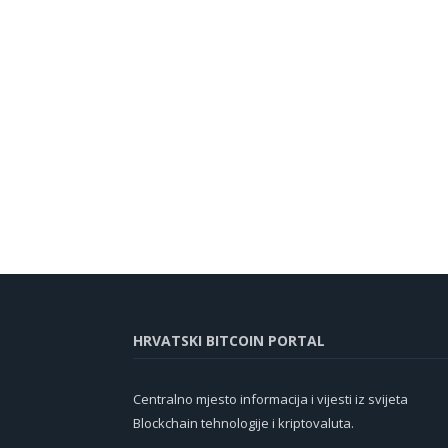
HRVATSKI BITCOIN PORTAL
Centralno mjesto informacija i vijesti iz svijeta
Blockchain tehnologije i kriptovaluta.