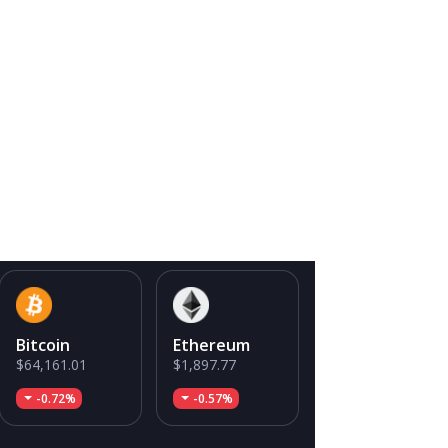
Bitcoin
Ethereum
$64,161.01
$1,897.77
-0.72%
-0.57%