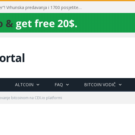
Toni Milun postao “milijarder”! Vrhunska predavanja i 1700 posjetitelja obilježili su mjesec financijske pismenosti
ortal
ALTCOIN
FAQ
BITCOIN VODIČ
ovanje bitcoinom na CEX.io platformi