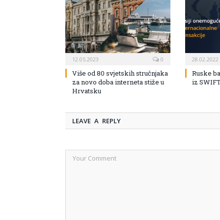
12.05.2023
0
28.02.2022
Više od 80 svjetskih stručnjaka
Ruske ba
za novo doba interneta stiže u
iz SWIFT
Hrvatsku
LEAVE A REPLY