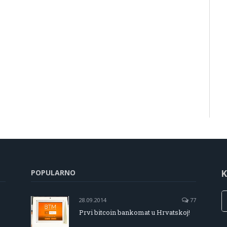
POPULARNO
K
28.09.2014
77
Prvi bitcoin bankomat u Hrvatskoj!