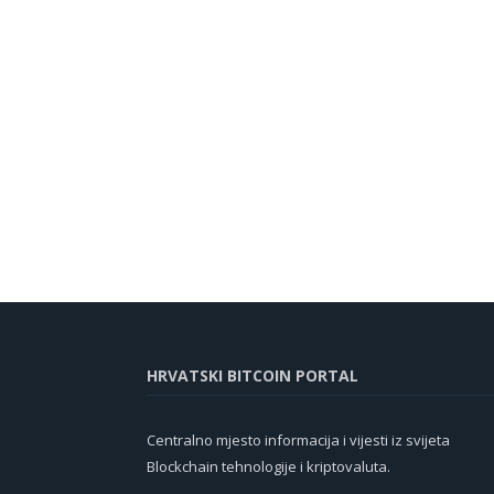
HRVATSKI BITCOIN PORTAL
Centralno mjesto informacija i vijesti iz svijeta
Blockchain tehnologije i kriptovaluta.