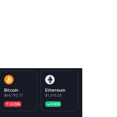
Bitcoin
Ethereum
$64,793.77
$1,916.20
-0.25%
0.06%