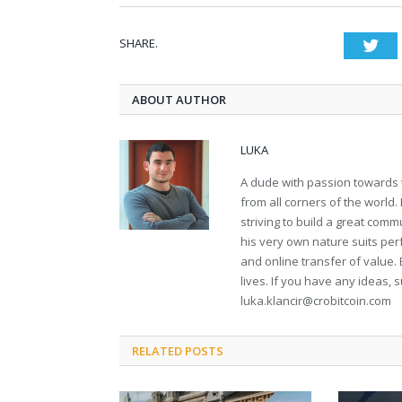
SHARE.
Twi
ABOUT AUTHOR
LUKA
A dude with passion towards 
from all corners of the world
striving to build a great comm
his very own nature suits per
and online transfer of value. 
lives. If you have any ideas, 
luka.klancir@crobitcoin.com
RELATED POSTS