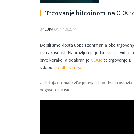
Trgovanje bitcoinom na CEX.i
BY
LUKA
ON
17.09.2014
Dobili smo dosta upita i zanimanja oko trgovanja
ovu aktivnost. Napravljen je jedan kratak video 
prve korake, a odabran je
CEX.io
te trgovanje BT
sklopu
cloudhashinga
.
U slučaju da imate više pitanja, slobodno ih ostavi
odgovore na iste.