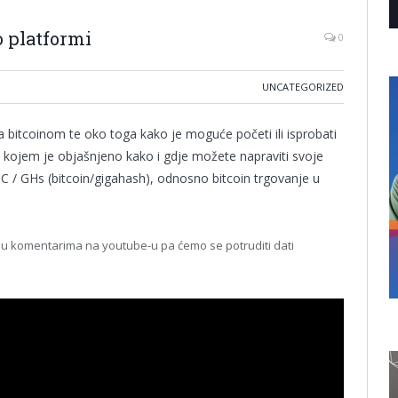
o platformi
0
UNCATEGORIZED
 bitcoinom te oko toga kako je moguće početi ili isprobati
u kojem je objašnjeno kako i gdje možete napraviti svoje
C / GHs (bitcoin/gigahash), odnosno bitcoin trgovanje u
te u komentarima na youtube-u pa ćemo se potruditi dati