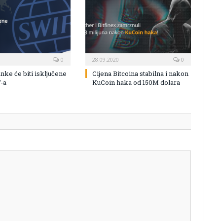
0
28.09.2020
0
nke će biti isključene
Cijena Bitcoina stabilna i nakon
-a
KuCoin haka od 150M dolara