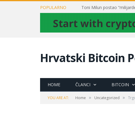
POPULARNO
Hrvatski Bitcoin P
HOME
ČLANCI
BITCOIN
»
»
YOU ARE AT:
Home
Uncategorized
Trg