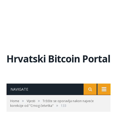
Hrvatski Bitcoin Portal
NAVIGATE
»
»
Home
Vijesti
Tržište se oporavlja nakon najveće
»
korekcije od "Crnog četvrtka"
133