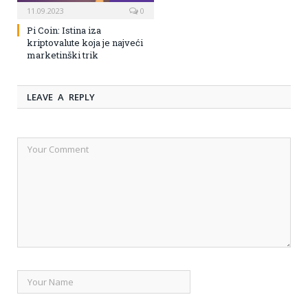
11.09.2023
0
Pi Coin: Istina iza
kriptovalute koja je najveći
marketinški trik
LEAVE A REPLY