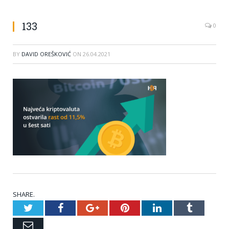
133
0
BY
DAVID OREŠKOVIĆ
ON
26.04.2021
SHARE.
Twitter
Facebook
Google+
Pinterest
LinkedIn
Tumblr
Email