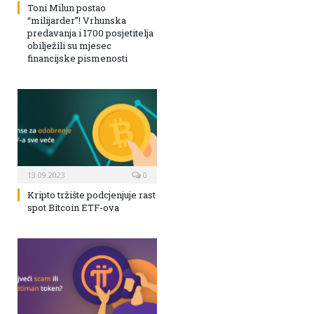
Toni Milun postao
“milijarder”! Vrhunska
predavanja i 1700 posjetitelja
obilježili su mjesec
financijske pismenosti
13.09.2023
0
Kripto tržište podcjenjuje rast
spot Bitcoin ETF-ova