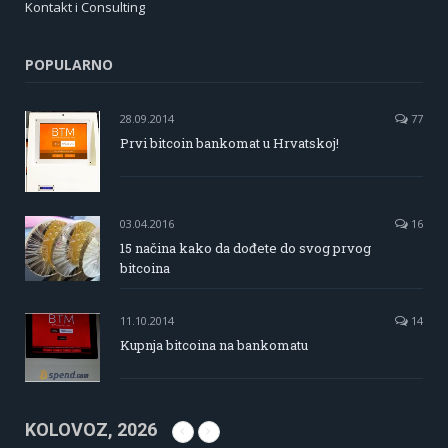
Kontakt i Consulting
POPULARNO
28.09.2014
77
Prvi bitcoin bankomat u Hrvatskoj!
03.04.2016
16
15 načina kako da dođete do svog prvog
bitcoina
11.10.2014
14
Kupnja bitcoina na bankomatu
KOLOVOZ, 2026