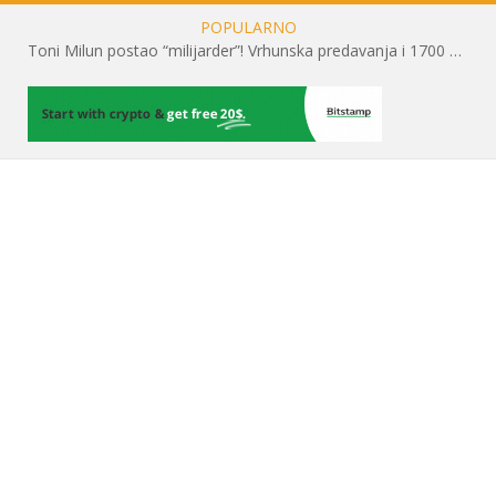
POPULARNO
Toni Milun postao “milijarder”! Vrhunska predavanja i 1700 posjetitelja obilježili su mjesec financijske pismenosti