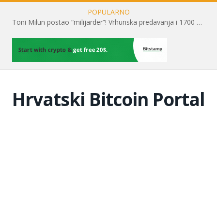
POPULARNO
Toni Milun postao “milijarder”! Vrhunska predavanja i 1700 posjetitelja obilježili su mjesec financijske pismenosti
Hrvatski Bitcoin Portal