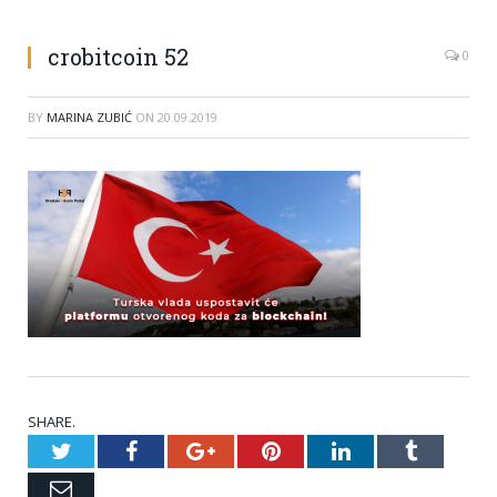
crobitcoin 52
0
BY
MARINA ZUBIĆ
ON
20.09.2019
SHARE.
Twitter
Facebook
Google+
Pinterest
LinkedIn
Tumblr
Email