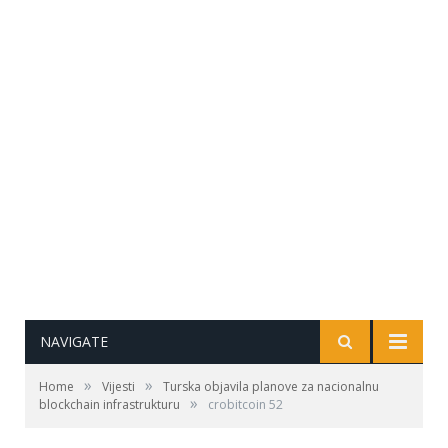
NAVIGATE
»
»
Home
Vijesti
Turska objavila planove za nacionalnu
»
blockchain infrastrukturu
crobitcoin 52