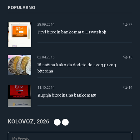
POPULARNO
28.09.2014
77
Prvi bitcoin bankomat u Hrvatskoj!
03.04.2016
16
15 načina kako da dođete do svog prvog
bitcoina
11.10.2014
14
Kupnja bitcoina na bankomatu
KOLOVOZ, 2026
No Events