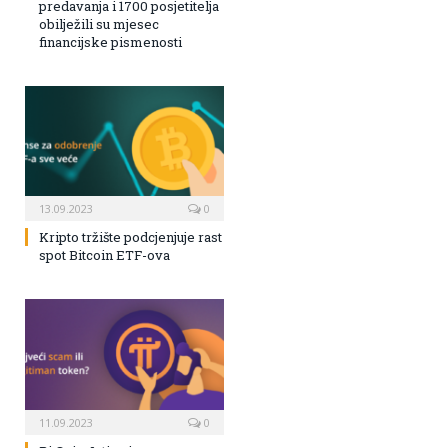
predavanja i 1700 posjetitelja
obilježili su mjesec
financijske pismenosti
13.09.2023
0
Kripto tržište podcjenjuje rast
spot Bitcoin ETF-ova
11.09.2023
0