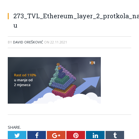
273_TVL_Ethereum_layer_2_protkola_n
u
BY
DAVID OREŠKOVIĆ
ON
22.11.2021
SHARE.
Twitter
Facebook
Google+
Pinterest
LinkedIn
Tumblr