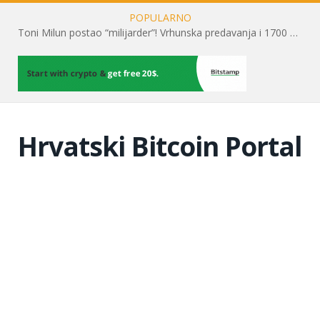
POPULARNO
Toni Milun postao “milijarder”! Vrhunska predavanja i 1700 posjetitelja obilježili su mjesec financijske pismenosti
Hrvatski Bitcoin Portal