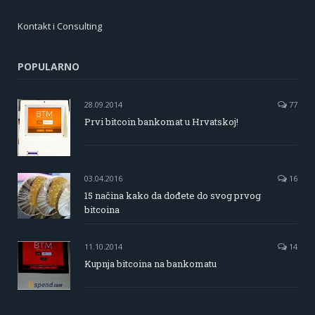
Kontakt i Consulting
POPULARNO
28.09.2014
77
Prvi bitcoin bankomat u Hrvatskoj!
03.04.2016
16
15 načina kako da dođete do svog prvog
bitcoina
11.10.2014
14
Kupnja bitcoina na bankomatu