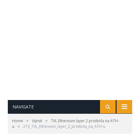
NAVIGATE
»
»
Home
Vijesti
TVL Ethereum layer 2 protkola na ATH-
»
u
273_TVL_Ethereum_layer_2_protkola_na_ATH-u