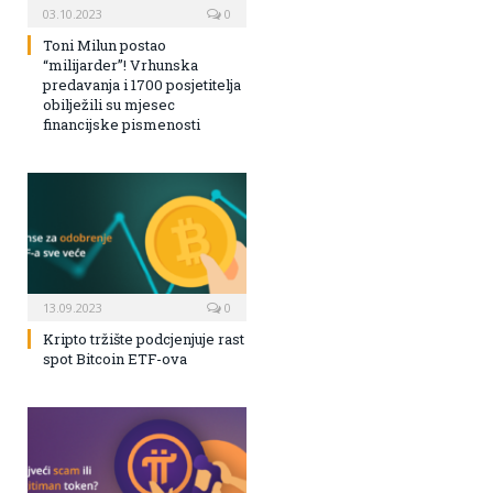
03.10.2023
0
Toni Milun postao
“milijarder”! Vrhunska
predavanja i 1700 posjetitelja
obilježili su mjesec
financijske pismenosti
13.09.2023
0
Kripto tržište podcjenjuje rast
spot Bitcoin ETF-ova