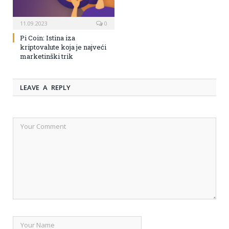
11.09.2023
0
Pi Coin: Istina iza
kriptovalute koja je najveći
marketinški trik
LEAVE A REPLY