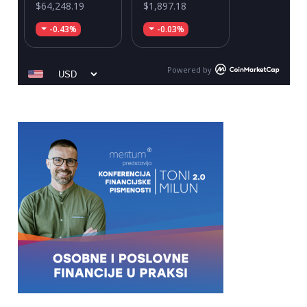
$64,248.19
$1,897.18
-0.43%
-0.03%
Powered by