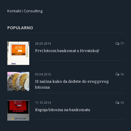
Kontakt i Consulting
POPULARNO
28.09.2014
77
Prvi bitcoin bankomat u Hrvatskoj!
03.04.2016
16
15 načina kako da dođete do svog prvog
bitcoina
11.10.2014
14
Kupnja bitcoina na bankomatu