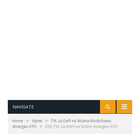
NAVIGATE
»
»
Home
Vijesti
TVL za DeFi na Solana blockchainu
»
dosegao ATH
256_TVL-za-DeFi-na-Solani-dosegao-ATH