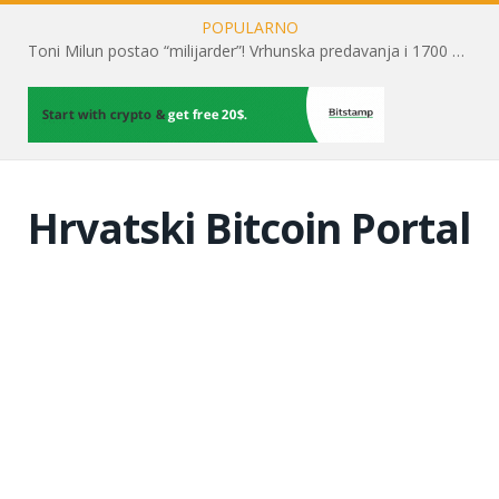
POPULARNO
Toni Milun postao “milijarder”! Vrhunska predavanja i 1700 posjetitelja obilježili su mjesec financijske pismenosti
Hrvatski Bitcoin Portal