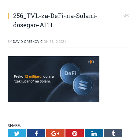
256_TVL-za-DeFi-na-Solani-
0
dosegao-ATH
BY
DAVID OREŠKOVIĆ
ON
25.10.2021
SHARE.
Twitter
Facebook
Google+
Pinterest
LinkedIn
Tumblr