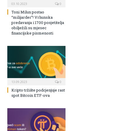
03.10.2023
0
Toni Milun postao
“milijarder”! Vrhunska
predavanja i 1700 posjetitelja
obilježili su mjesec
financijske pismenosti
13.09.2023
0
Kripto tržište podcjenjuje rast
spot Bitcoin ETF-ova