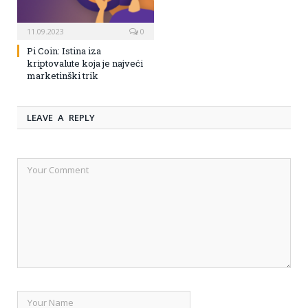
11.09.2023
0
Pi Coin: Istina iza
kriptovalute koja je najveći
marketinški trik
LEAVE A REPLY