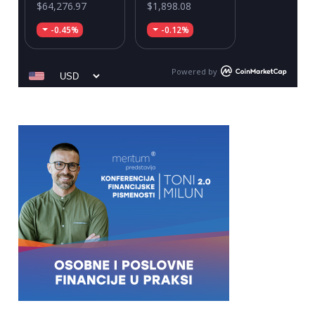
$64,276.97
$1,898.08
-0.45%
-0.12%
Powered by