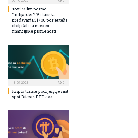
03.10.2023
0
Toni Milun postao
“milijarder”! Vrhunska
predavanja i 1700 posjetitelja
obilježili su mjesec
financijske pismenosti
13.09.2023
0
Kripto tržište podcjenjuje rast
spot Bitcoin ETF-ova