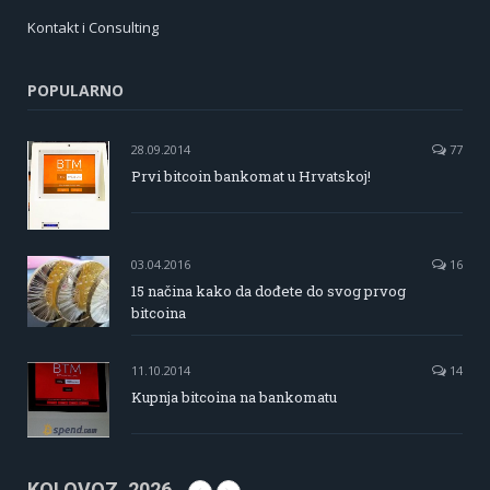
Kontakt i Consulting
POPULARNO
28.09.2014
77
Prvi bitcoin bankomat u Hrvatskoj!
03.04.2016
16
15 načina kako da dođete do svog prvog
bitcoina
11.10.2014
14
Kupnja bitcoina na bankomatu
KOLOVOZ, 2026