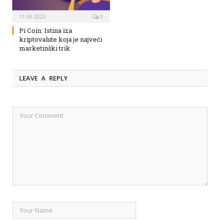
11.09.2023
0
Pi Coin: Istina iza
kriptovalute koja je najveći
marketinški trik
LEAVE A REPLY