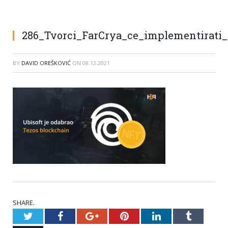
286_Tvorci_FarCrya_ce_implementirati_
BY
DAVID OREŠKOVIĆ
ON
08.12.2021
SHARE.
Twitter
Facebook
Google+
Pinterest
LinkedIn
Tumblr