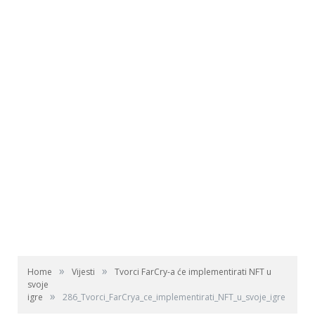
»
»
Home
Vijesti
Tvorci FarCry-a će implementirati NFT u
svoje
»
igre
286_Tvorci_FarCrya_ce_implementirati_NFT_u_svoje_igre