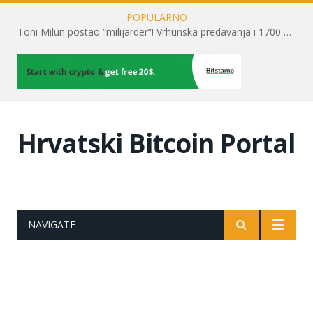
POPULARNO
Toni Milun postao “milijarder”! Vrhunska predavanja i 1700 posjetitelja obilježili su mjesec financijske pismenosti
Hrvatski Bitcoin Portal
NAVIGATE