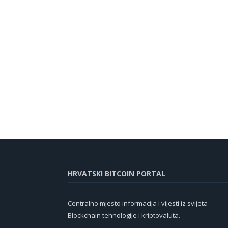
HRVATSKI BITCOIN PORTAL
Centralno mjesto informacija i vijesti iz svijeta
Blockchain tehnologije i kriptovaluta.