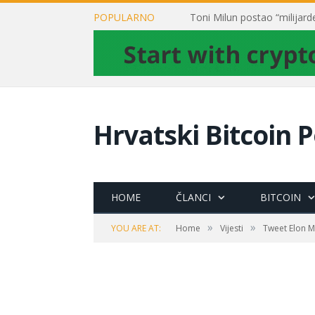
POPULARNO
Hrvatski Bitcoin P
HOME
ČLANCI
BITCOIN
»
»
YOU ARE AT:
Home
Vijesti
Tweet Elon M