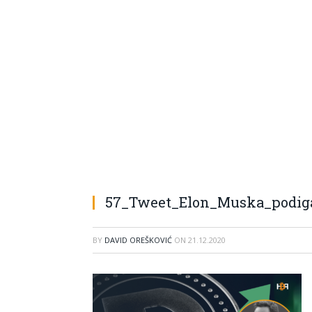
57_Tweet_Elon_Muska_podig
BY
DAVID OREŠKOVIĆ
ON
21.12.2020