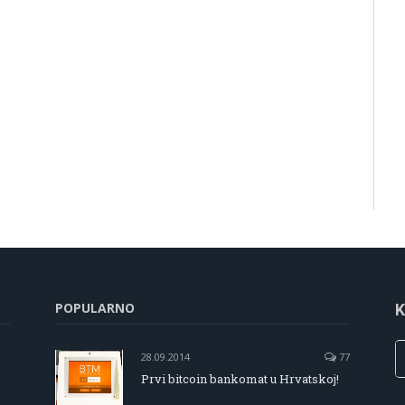
POPULARNO
K
28.09.2014
77
Prvi bitcoin bankomat u Hrvatskoj!