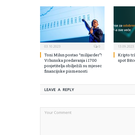
03.10.2023
0
13.09.2023
Toni Milun postao “milijarder”!
Kripto tr
Vrhunska predavanja i 1700
spot Bit
posjetitelja obilježili su mjesec
financijske pismenosti
LEAVE A REPLY