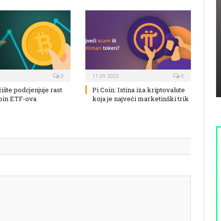
0
11.09.2023
0
žište podcjenjuje rast
Pi Coin: Istina iza kriptovalute
coin ETF-ova
koja je najveći marketinški trik