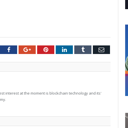
tter
Facebook
Google+
Pinterest
LinkedIn
Tumblr
Email
t interest at the moment is blockchain technology and its'
omy.