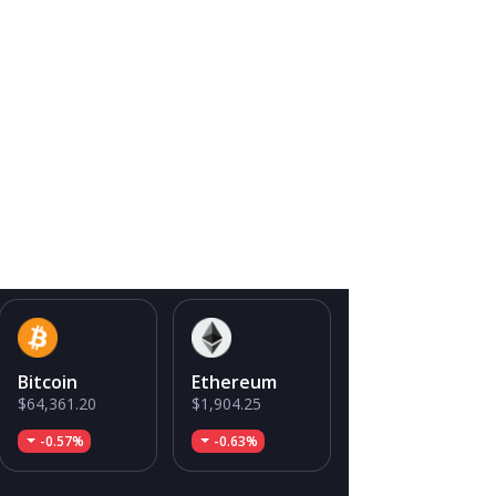
Bitcoin
Ethereum
$64,361.20
$1,904.25
-0.57%
-0.63%