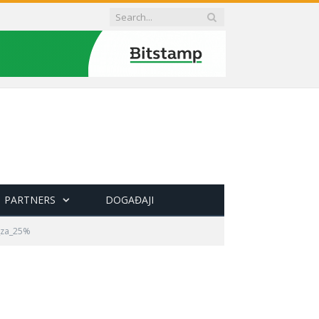
PARTNERS
DOGAĐAJI
_za_25%