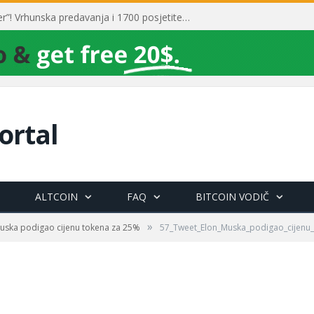
Toni Milun postao “milijarder”! Vrhunska predavanja i 1700 posjetitelja obilježili su mjesec financijske pismenosti
ortal
ALTCOIN
FAQ
BITCOIN VODIČ
»
uska podigao cijenu tokena za 25%
57_Tweet_Elon_Muska_podigao_cijenu