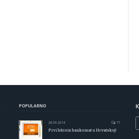
POPULARNO
K
28.09.2014
77
Prvi bitcoin bankomat u Hrvatskoj!