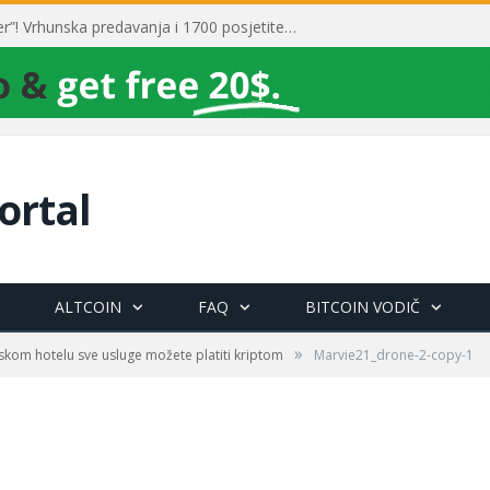
Toni Milun postao “milijarder”! Vrhunska predavanja i 1700 posjetitelja obilježili su mjesec financijske pismenosti
ortal
ALTCOIN
FAQ
BITCOIN VODIČ
»
skom hotelu sve usluge možete platiti kriptom
Marvie21_drone-2-copy-1