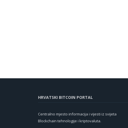
HRVATSKI BITCOIN PORTAL
Centralno mjesto informacija i vijesti iz svijeta
Blockchain tehnologije i kriptovaluta.