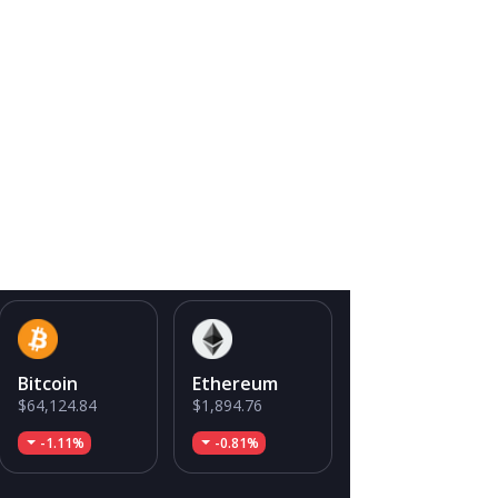
Bitcoin
Ethereum
$64,124.84
$1,894.76
-1.11%
-0.81%