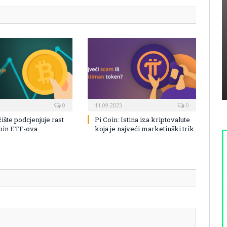
0
11.09.2023
0
žište podcjenjuje rast
Pi Coin: Istina iza kriptovalute
coin ETF-ova
koja je najveći marketinški trik