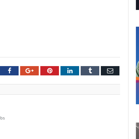
tter
Facebook
Google+
Pinterest
LinkedIn
Tumblr
Email
abs