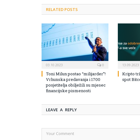
RELATED POSTS
03.10.2023
0
13.09.2023
Toni Milun postao “milijarder”!
Kripto tr
Vrhunska predavanja i 1700
spot Bit
posjetitelja obilježili su mjesec
financijske pismenosti
LEAVE A REPLY