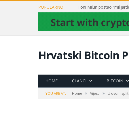
POPULARNO
Hrvatski Bitcoin P
HOME
ČLANCI
BITCOIN
»
»
YOU ARE AT:
Home
Vijesti
U ovom split