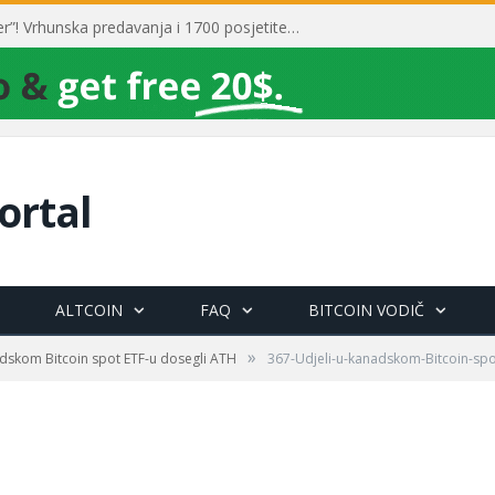
Toni Milun postao “milijarder”! Vrhunska predavanja i 1700 posjetitelja obilježili su mjesec financijske pismenosti
ortal
ALTCOIN
FAQ
BITCOIN VODIČ
»
adskom Bitcoin spot ETF-u dosegli ATH
367-Udjeli-u-kanadskom-Bitcoin-spo