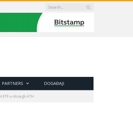
PARTNERS
DOGAĐAJI
t-ETF-u-dosegli-ATH