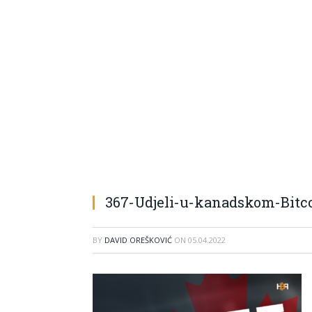
367-Udjeli-u-kanadskom-Bitc
BY
DAVID OREŠKOVIĆ
ON
05.04.2022