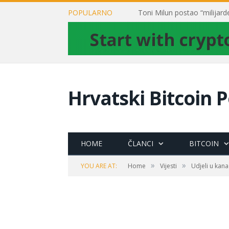
POPULARNO
Hrvatski Bitcoin P
HOME
ČLANCI
BITCOIN
»
»
YOU ARE AT:
Home
Vijesti
Udjeli u kan