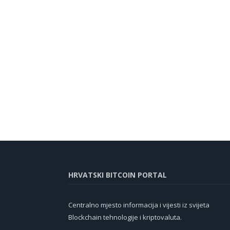
HRVATSKI BITCOIN PORTAL
Centralno mjesto informacija i vijesti iz svijeta
Blockchain tehnologije i kriptovaluta.