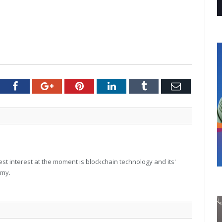
tter
Facebook
Google+
Pinterest
LinkedIn
Tumblr
Email
t interest at the moment is blockchain technology and its'
omy.