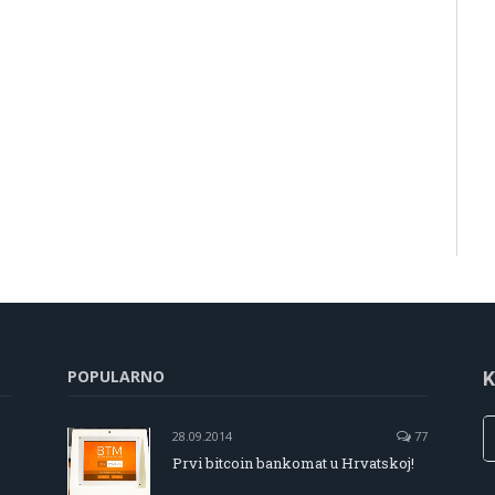
POPULARNO
K
28.09.2014
77
Prvi bitcoin bankomat u Hrvatskoj!