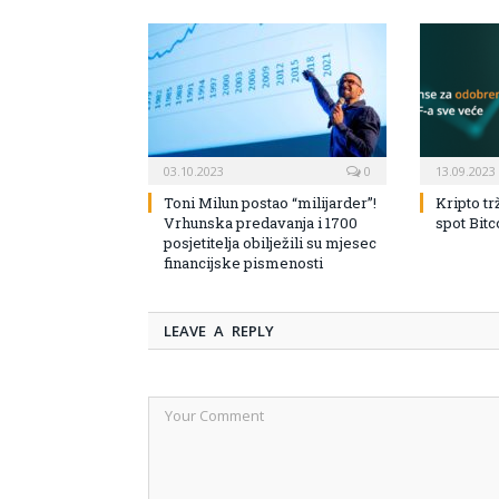
03.10.2023
0
13.09.2023
Toni Milun postao “milijarder”!
Kripto tr
Vrhunska predavanja i 1700
spot Bit
posjetitelja obilježili su mjesec
financijske pismenosti
LEAVE A REPLY