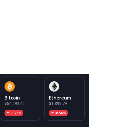
Bitcoin
Ethereum
$64,292.46
$1,899.79
-0.76%
-0.56%