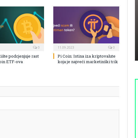
0
11.09.2023
0
žište podcjenjuje rast
Pi Coin: Istina iza kriptovalute
coin ETF-ova
koja je najveći marketinški trik