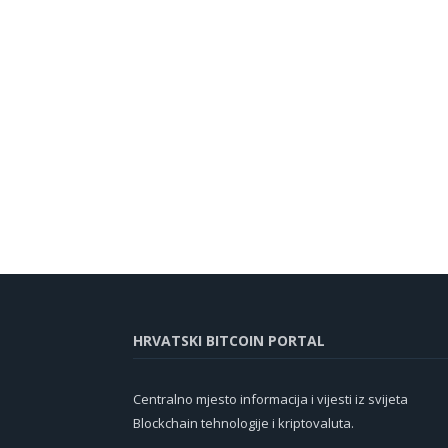
HRVATSKI BITCOIN PORTAL
Centralno mjesto informacija i vijesti iz svijeta
Blockchain tehnologije i kriptovaluta.