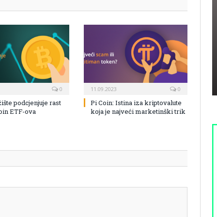
0
11.09.2023
0
žište podcjenjuje rast
Pi Coin: Istina iza kriptovalute
coin ETF-ova
koja je najveći marketinški trik