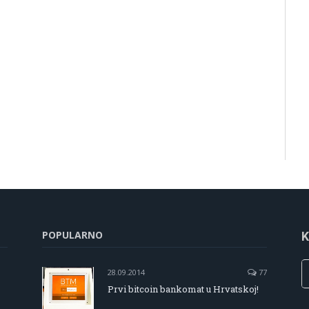
POPULARNO
K
28.09.2014
77
Prvi bitcoin bankomat u Hrvatskoj!