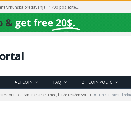
Toni Milun postao “milijarder”! Vrhunska predavanja i 1700 posjetitelja obilježili su mjesec financijske pismenosti
ortal
ALTCOIN
FAQ
BITCOIN VODIČ
»
 direktor FTX-a Sam Bankman-Fried, bit će izručen SAD-u
Uhicen-bivsi-direk