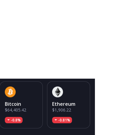
Bitcoin
Ethereum
$64,405.42
$1,906.22
-0.8%
-0.81%