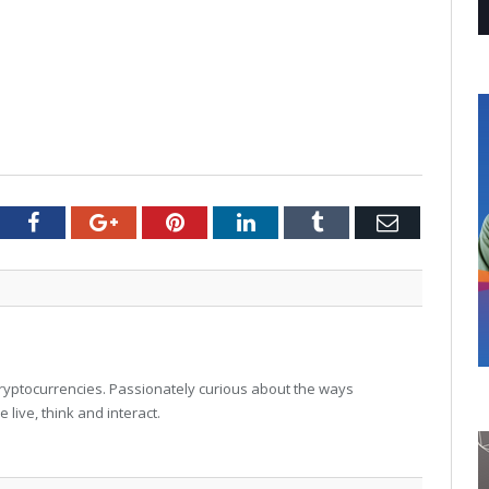
tter
Facebook
Google+
Pinterest
LinkedIn
Tumblr
Email
 cryptocurrencies. Passionately curious about the ways
live, think and interact.