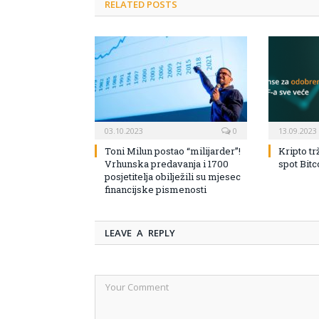
RELATED POSTS
03.10.2023
0
13.09.2023
Toni Milun postao “milijarder”!
Kripto tr
Vrhunska predavanja i 1700
spot Bit
posjetitelja obilježili su mjesec
financijske pismenosti
LEAVE A REPLY