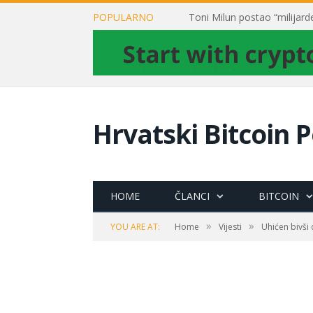
POPULARNO
Hrvatski Bitcoin P
HOME
ČLANCI
BITCOIN
»
»
YOU ARE AT:
Home
Vijesti
Uhićen bivši