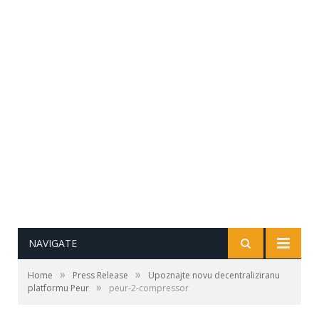
NAVIGATE
»
»
Home
Press Release
Upoznajte novu decentraliziranu
»
platformu Peur
peur-2-compressor