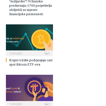
“milijarder”! Vrhunska
predavanja i 1700 posjetitelja
obilježili su mjesec
financijske pismenosti
13.09.2023
0
Kripto tržište podcjenjuje rast
spot Bitcoin ETF-ova
11.09.2023
0