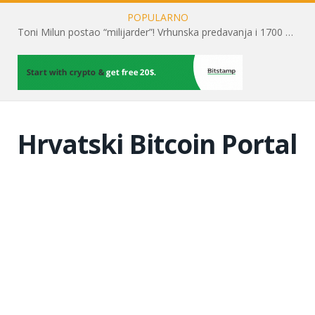
POPULARNO
Toni Milun postao “milijarder”! Vrhunska predavanja i 1700 posjetitelja obilježili su mjesec financijske pismenosti
Hrvatski Bitcoin Portal