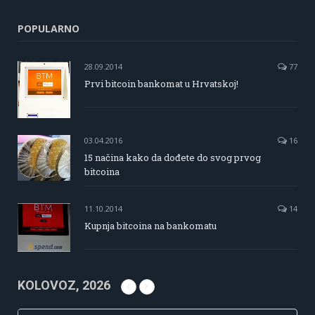
POPULARNO
28.09.2014
77
Prvi bitcoin bankomat u Hrvatskoj!
03.04.2016
16
15 načina kako da dođete do svog prvog
bitcoina
11.10.2014
14
Kupnja bitcoina na bankomatu
KOLOVOZ, 2026