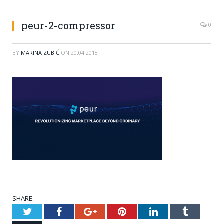
peur-2-compressor
0
BY
MARINA ZUBIĆ
ON
20.04.2018
SHARE.
Twitter
Facebook
Google+
Pinterest
LinkedIn
Tumblr