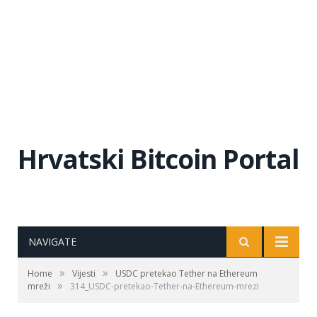
Hrvatski Bitcoin Portal
NAVIGATE
»
»
Home
Vijesti
USDC pretekao Tether na Ethereum
»
mreži
314_USDC-pretekao-Tether-na-Ethereum-mrezi