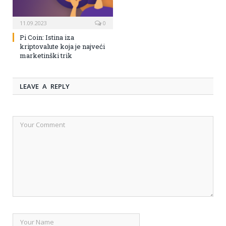
11.09.2023
0
Pi Coin: Istina iza
kriptovalute koja je najveći
marketinški trik
LEAVE A REPLY