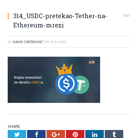
314_USDC-pretekao-Tether-na-
0
Ethereum-mrezi
BY
DAVID OREŠKOVIĆ
ON
19.01.2022
SHARE.
Twitter
Facebook
Google+
Pinterest
LinkedIn
Tumblr