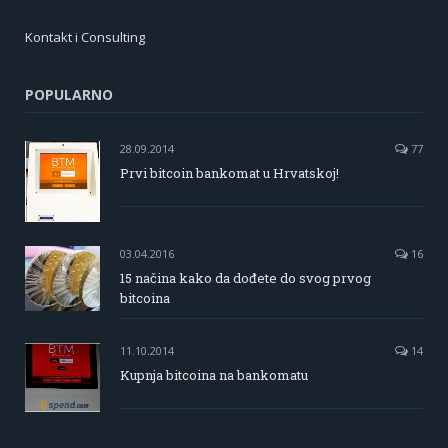
Kontakt i Consulting
POPULARNO
28.09.2014
77
Prvi bitcoin bankomat u Hrvatskoj!
03.04.2016
16
15 načina kako da dođete do svog prvog
bitcoina
11.10.2014
14
Kupnja bitcoina na bankomatu