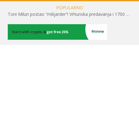
POPULARNO
Toni Milun postao “milijarder”! Vrhunska predavanja i 1700 posjetitelja obilježili su mjesec financijske pismenosti