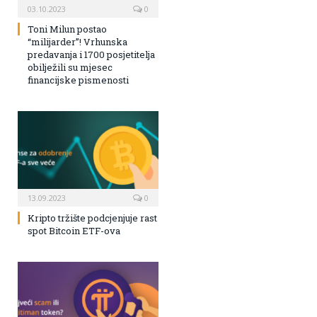
03.10.2023
0
Toni Milun postao
“milijarder”! Vrhunska
predavanja i 1700 posjetitelja
obilježili su mjesec
financijske pismenosti
13.09.2023
0
Kripto tržište podcjenjuje rast
spot Bitcoin ETF-ova