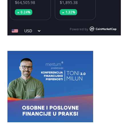
$64,505.98
$1,895.38
0.24%
1.32%
Powered by