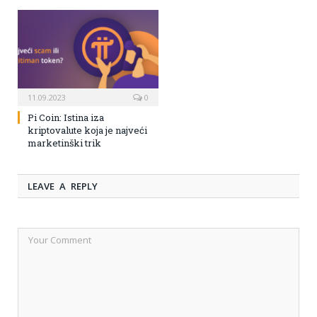
11.09.2023
0
Pi Coin: Istina iza
kriptovalute koja je najveći
marketinški trik
LEAVE A REPLY