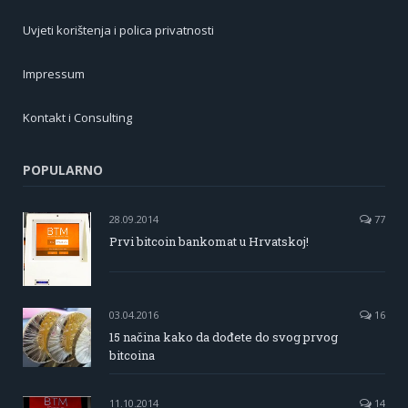
Uvjeti korištenja i polica privatnosti
Impressum
Kontakt i Consulting
POPULARNO
28.09.2014
77
Prvi bitcoin bankomat u Hrvatskoj!
03.04.2016
16
15 načina kako da dođete do svog prvog
bitcoina
11.10.2014
14