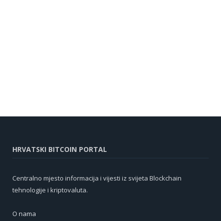
HRVATSKI BITCOIN PORTAL
Centralno mjesto informacija i vijesti iz svijeta Blockchain
tehnologije i kriptovaluta.
O nama