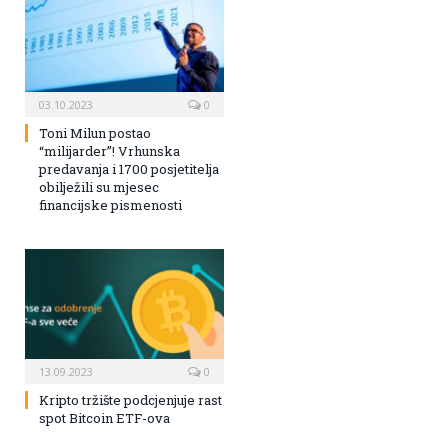
03.10.2023
0
Toni Milun postao
“milijarder”! Vrhunska
predavanja i 1700 posjetitelja
obilježili su mjesec
financijske pismenosti
13.09.2023
0
Kripto tržište podcjenjuje rast
spot Bitcoin ETF-ova