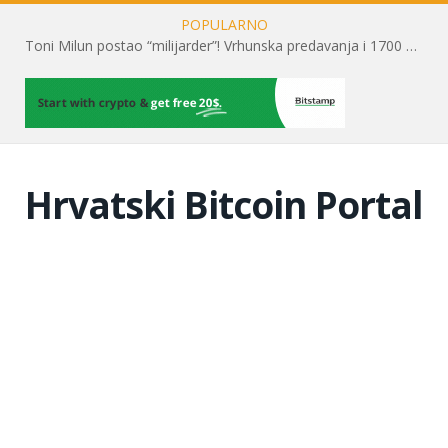
POPULARNO
Toni Milun postao “milijarder”! Vrhunska predavanja i 1700 posjetitelja obilježili su mjesec financijske pismenosti
Hrvatski Bitcoin Portal