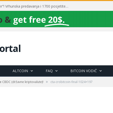
Toni Milun postao “milijarder”! Vrhunska predavanja i 1700 posjetitelja obilježili su mjesec financijske pismenosti
ortal
ALTCOIN
FAQ
BITCOIN VODIČ
»
e CBDC (državne kriptovalute)!
cta-crobitcoin-final-1024×197