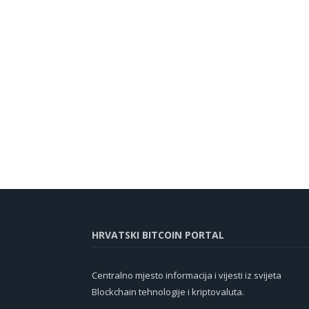
HRVATSKI BITCOIN PORTAL
Centralno mjesto informacija i vijesti iz svijeta
Blockchain tehnologije i kriptovaluta.