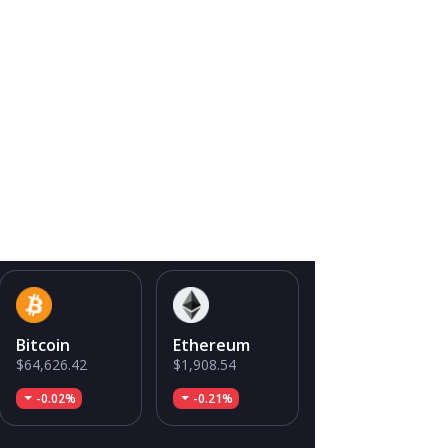
Bitcoin
Ethereum
$64,626.42
$1,908.54
-0.02%
-0.21%