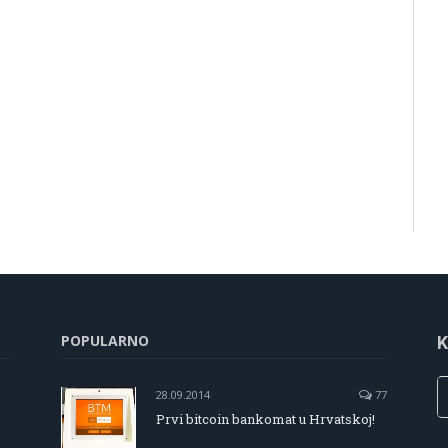
POPULARNO
K
28.09.2014
77
Prvi bitcoin bankomat u Hrvatskoj!