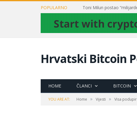
POPULARNO
Hrvatski Bitcoin P
HOME
ČLANCI
BITCOIN
»
»
YOU ARE AT:
Home
Vijesti
Visa podupir