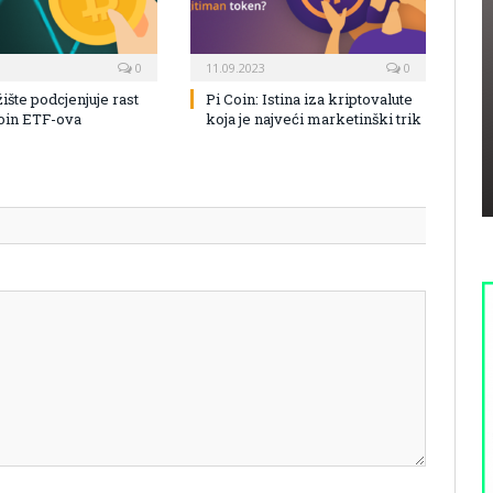
0
11.09.2023
0
žište podcjenjuje rast
Pi Coin: Istina iza kriptovalute
coin ETF-ova
koja je najveći marketinški trik