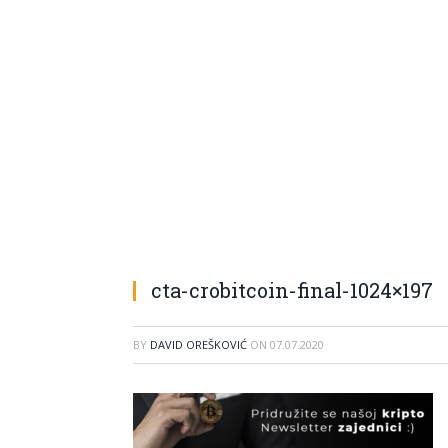
cta-crobitcoin-final-1024×197
BY
DAVID OREŠKOVIĆ
ON
07.07.2020