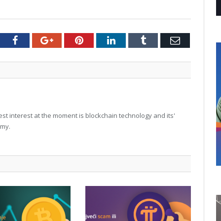
tter
Facebook
Google+
Pinterest
LinkedIn
Tumblr
Email
t interest at the moment is blockchain technology and its'
omy.