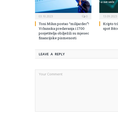
03.10.2023
0
13.09.2023
Toni Milun postao “milijarder”!
Kripto tr
Vrhunska predavanja i 1700
spot Bit
posjetitelja obilježili su mjesec
financijske pismenosti
LEAVE A REPLY