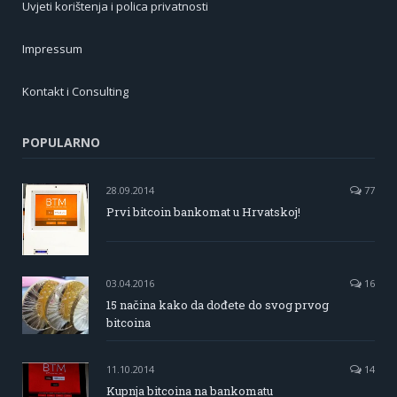
Uvjeti korištenja i polica privatnosti
Impressum
Kontakt i Consulting
POPULARNO
28.09.2014
77
Prvi bitcoin bankomat u Hrvatskoj!
03.04.2016
16
15 načina kako da dođete do svog prvog
bitcoina
11.10.2014
14
Kupnja bitcoina na bankomatu