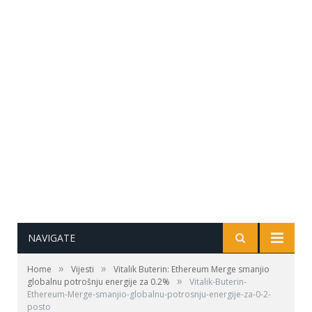
NAVIGATE
»
»
Home
Vijesti
Vitalik Buterin: Ethereum Merge smanjio
»
globalnu potrošnju energije za 0.2%
Vitalik-Buterin-
Ethereum-Merge-smanjio-globalnu-potrosnju-energije-za-0-2-
posto