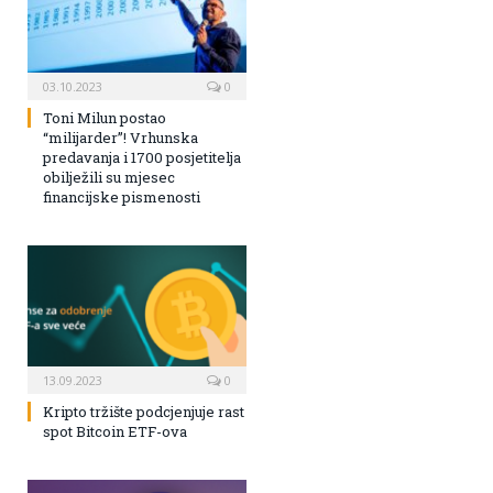
03.10.2023
0
Toni Milun postao
“milijarder”! Vrhunska
predavanja i 1700 posjetitelja
obilježili su mjesec
financijske pismenosti
13.09.2023
0
Kripto tržište podcjenjuje rast
spot Bitcoin ETF-ova