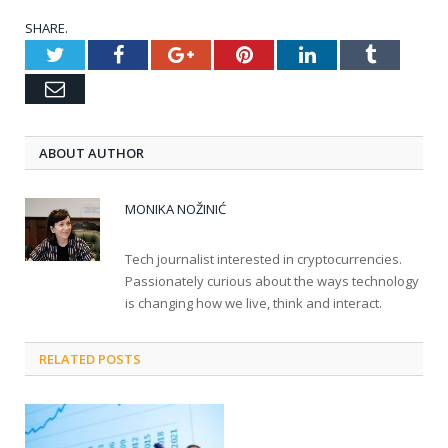
SHARE.
Twitter
Facebook
Google+
Pinterest
LinkedIn
Tumblr
Email
ABOUT AUTHOR
MONIKA NOŽINIĆ
Tech journalist interested in cryptocurrencies.
Passionately curious about the ways technology
is changing how we live, think and interact.
RELATED POSTS