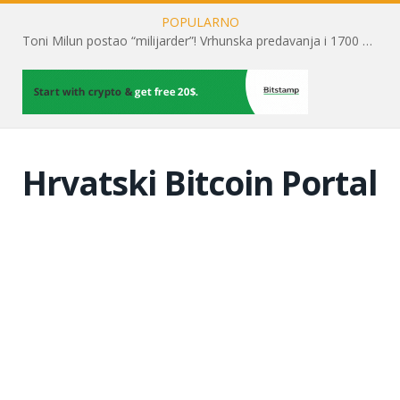
POPULARNO
Toni Milun postao “milijarder”! Vrhunska predavanja i 1700 posjetitelja obilježili su mjesec financijske pismenosti
Hrvatski Bitcoin Portal