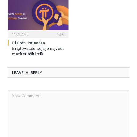
11.09.2023
0
Pi Coin: Istina iza
kriptovalute koja je najveći
marketinški trik
LEAVE A REPLY