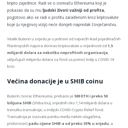
kripto zajednice. Radi se o osnivaču Ethereuma koji je
pokazao da su mu
ljudski životi važniji od profita
,
pogotovo ako se radi o profitu zarađenom kroz kriptovalute
koje (u njegovoj viziji) neće donijeti napredak čovječanstvu.
Vitalik Buterin u srijedu je u jednom od najvećih ikad pojedinačnih
filantropskih napora donirao kriptovalute u vrijednosti od
1,5
milijardi dolara za nekoliko neprofitnih organizacija
,
uključujući milijardu dolara za fond za pomoć Indiji u COVID-19
krizi.
Većina donacije je u SHIB coinu
Buterin, tvorac Ethereuma, prebacio je
500 ETH i preko 50
bilijuna SHIB
(Shiba Inu), vrijednih oko 1,14 milijardi dolara u
trenutku transakcije, u indijski COVID-Crypto Relief fond.
Transakcija je izazvala paniku među nekim ulagačima,
pridonoseći
padu cijene SHIB-a od preko 35% u srijedu
, a