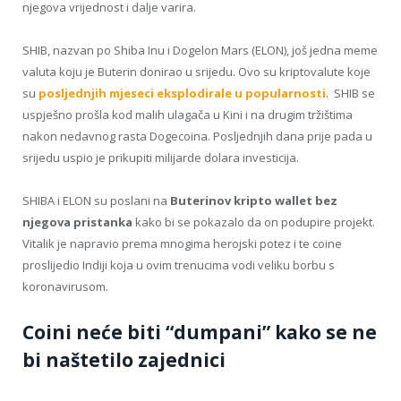
njegova vrijednost i dalje varira.
SHIB, nazvan po Shiba Inu i Dogelon Mars (ELON), još jedna meme
valuta koju je Buterin donirao u srijedu. Ovo su kriptovalute koje
su
posljednjih mjeseci eksplodirale u popularnosti
. SHIB se
uspješno prošla kod malih ulagača u Kini i na drugim tržištima
nakon nedavnog rasta Dogecoina. Posljednjih dana prije pada u
srijedu uspio je prikupiti milijarde dolara investicija.
SHIBA i ELON su poslani na
Buterinov kripto wallet bez
njegova pristanka
kako bi se pokazalo da on podupire projekt.
Vitalik je napravio prema mnogima herojski potez i te coine
proslijedio Indiji koja u ovim trenucima vodi veliku borbu s
koronavirusom.
Coini neće biti “dumpani” kako se ne
bi naštetilo zajednici