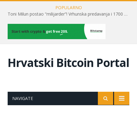
POPULARNO
Toni Milun postao “milijarder”! Vrhunska predavanja i 1700 posjetitelja obilježili su mjesec financijske pismenosti
Hrvatski Bitcoin Portal
NAVIGATE