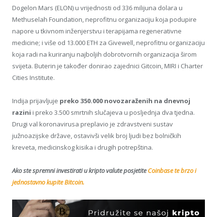
Dogelon Mars (ELON) u vrijednosti od 336 milijuna dolara u
Methuselah Foundation, neprofitnu organizaciju koja podupire
napore u tkivnom inženjerstvu i terapijama regenerativne
medicine; i više od 13.000 ETH za Givewell, neprofitnu organizaciju
koja radi na kuriranju najboljih dobrotvornih organizacija širom
svijeta. Buterin je također donirao zajednici Gitcoin, MIRI i Charter
Cities Institute.
Indija prijavljuje
preko 350.000 novozaraženih na dnevnoj
razini
i preko 3.500 smrtnih slučajeva u posljednja dva tjedna.
Drugi val koronavirusa preplavio je zdravstveni sustav
južnoazijske države, ostavivši velik broj ljudi bez bolničkih
kreveta, medicinskog kisika i drugih potrepština.
Ako ste spremni investirati u kripto valute posjetite
Coinbase te brzo i
jednostavno kupite Bitcoin.