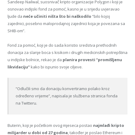
Sandeep Nailwal, suosnivač kripto organizacije Polygon i koji je
osnovao indijski fond za pomoć, kasno je u srijedu uvjeravao
ljude da
neće učiniti ništa što bi naškodilo
“bilo kojoj
zajednici, posebno maloprodajnoj zajednici koja je povezana sa
SHIB-om”.
Fond za pomoć, koji je do sada koristio sredstva prethodnih
donacija za slanje boca s kisikom i drugih medicinskih potrepština
u indijske bolnice, rekao je da
planira provesti “promišljenu
likvidaciju”
kako bi ispunio svoje ciljeve.
“Odlučili smo da donaciju konvertiramo polako kroz
određeno vrijeme”, napisala je službena stranica fonda
na Twitteru.
Buterin, koji je početkom ovog mjeseca postao
najmlađi kripto
milijarder u dobi od 27 godina
, također je poslao Ethereum i