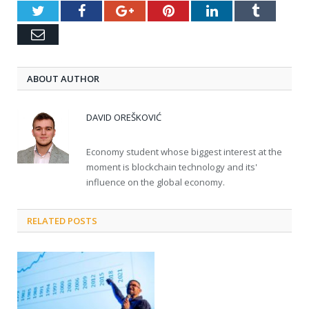
Twitter
Facebook
Google+
Pinterest
LinkedIn
Tumblr
Email
ABOUT AUTHOR
DAVID OREŠKOVIĆ
Economy student whose biggest interest at the
moment is blockchain technology and its'
influence on the global economy.
RELATED POSTS