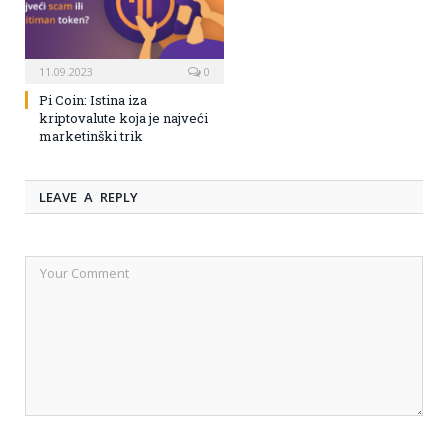
11.09.2023
0
Pi Coin: Istina iza
kriptovalute koja je najveći
marketinški trik
LEAVE A REPLY