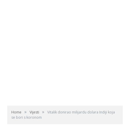
»
»
Home
Vijesti
Vitalik donirao milijardu dolara Indiji koja
se bori s koronom