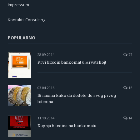
Impressum
Kontakt i Consulting
POPULARNO
28.09.2014
77
Prvi bitcoin bankomat u Hrvatskoj!
03.04.2016
16
15 načina kako da dođete do svog prvog
bitcoina
11.10.2014
14
Kupnja bitcoina na bankomatu