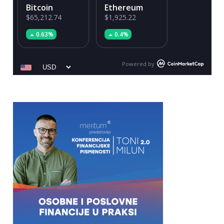
Bitcoin
Ethereum
$65,212.74
$1,925.22
0.63%
0.4%
Powered by