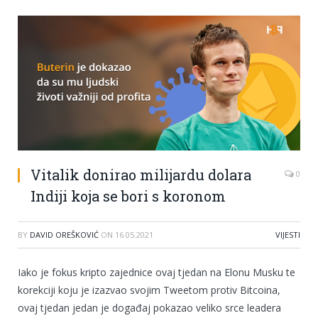
Vitalik donirao milijardu dolara
0
Indiji koja se bori s koronom
BY
DAVID OREŠKOVIĆ
ON
16.05.2021
VIJESTI
Iako je fokus kripto zajednice ovaj tjedan na Elonu Musku te
korekciji koju je izazvao svojim Tweetom protiv Bitcoina,
ovaj tjedan jedan je događaj pokazao veliko srce leadera