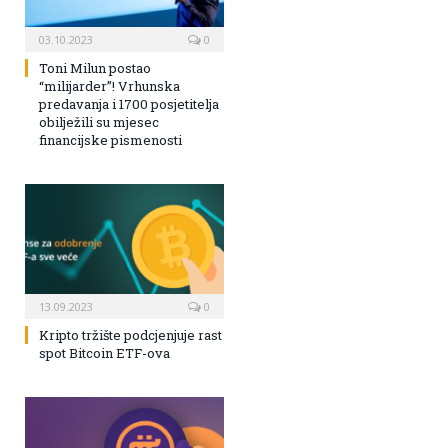
03.10.2023
0
Toni Milun postao
“milijarder”! Vrhunska
predavanja i 1700 posjetitelja
obilježili su mjesec
financijske pismenosti
13.09.2023
0
Kripto tržište podcjenjuje rast
spot Bitcoin ETF-ova