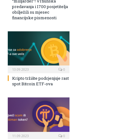
“milijarder”! Vrhunska
predavanja i 1700 posjetitelja
obilježili su mjesec
financijske pismenosti
13.09.2023
0
Kripto tržište podcjenjuje rast
spot Bitcoin ETF-ova
11.09.2023
0