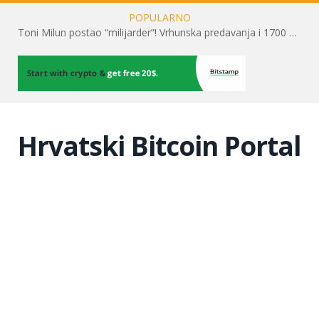
POPULARNO
Toni Milun postao “milijarder”! Vrhunska predavanja i 1700 posjetitelja obilježili su mjesec financijske pismenosti
Hrvatski Bitcoin Portal