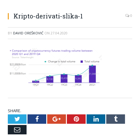
Kripto-derivati-slika-1
0
BY
DAVID OREŠKOVIĆ
ON
27.04.2020
SHARE.
Twitter
Facebook
Google+
Pinterest
LinkedIn
Tumblr
Email