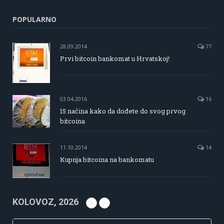
POPULARNO
28.09.2014
77
Prvi bitcoin bankomat u Hrvatskoj!
03.04.2016
16
15 načina kako da dođete do svog prvog
bitcoina
11.10.2014
14
Kupnja bitcoina na bankomatu
KOLOVOZ, 2026