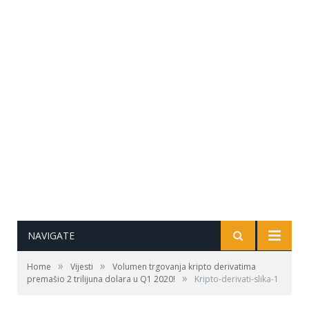
NAVIGATE
»
»
Home
Vijesti
Volumen trgovanja kripto derivatima
»
premašio 2 trilijuna dolara u Q1 2020!
Kripto-derivati-slika-1