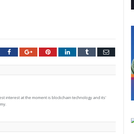
tter
Facebook
Google+
Pinterest
LinkedIn
Tumblr
Email
t interest at the moment is blockchain technology and its'
omy.