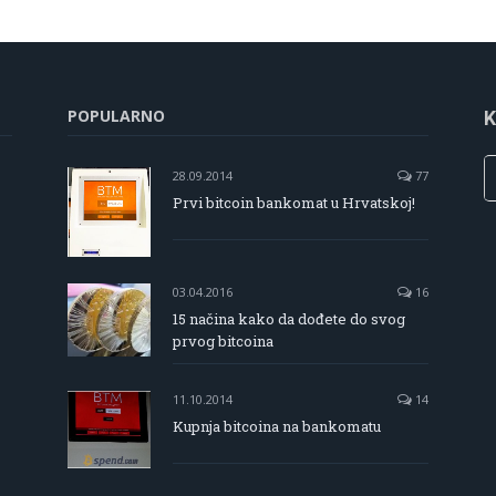
POPULARNO
K
28.09.2014
77
Prvi bitcoin bankomat u Hrvatskoj!
03.04.2016
16
15 načina kako da dođete do svog
prvog bitcoina
11.10.2014
14
Kupnja bitcoina na bankomatu