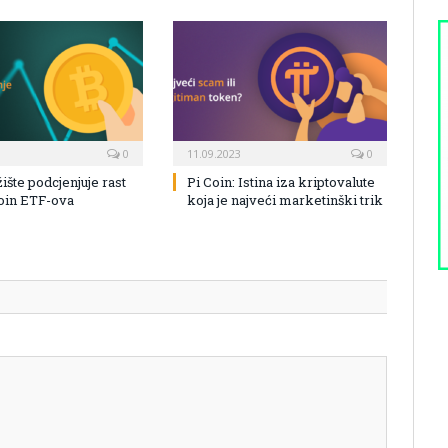
0
11.09.2023
0
žište podcjenjuje rast
Pi Coin: Istina iza kriptovalute
coin ETF-ova
koja je najveći marketinški trik