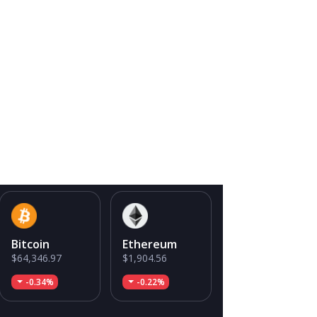
Bitcoin
Ethereum
$64,346.97
$1,904.56
-0.34%
-0.22%