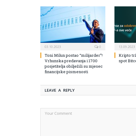
03.10.2023
0
13.09.2023
Toni Milun postao “milijarder”!
Kripto tr
Vrhunska predavanja i 1700
spot Bit
posjetitelja obilježili su mjesec
financijske pismenosti
LEAVE A REPLY