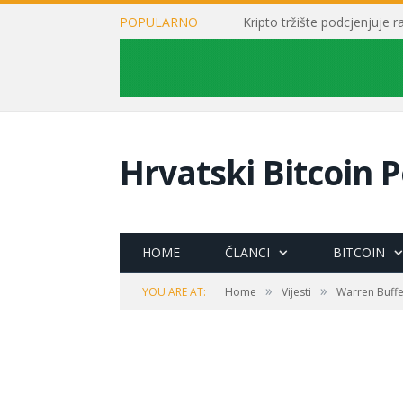
POPULARNO
Kripto tržište podcjenjuje 
Hrvatski Bitcoin P
HOME
ČLANCI
BITCOIN
»
»
YOU ARE AT:
Home
Vijesti
Warren Buffe