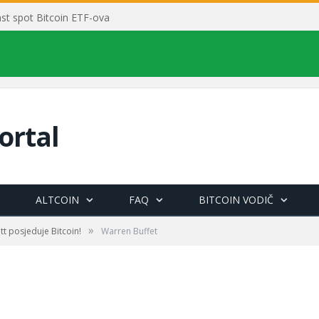
rast spot Bitcoin ETF-ova
ortal
ALTCOIN
FAQ
BITCOIN VODIČ
»
tt posjeduje Bitcoin!
Warren Buffet