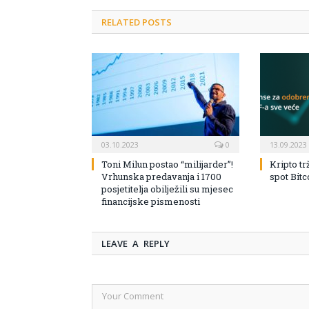
RELATED POSTS
03.10.2023
0
13.09.2023
Toni Milun postao “milijarder”!
Kripto tr
Vrhunska predavanja i 1700
spot Bit
posjetitelja obilježili su mjesec
financijske pismenosti
LEAVE A REPLY