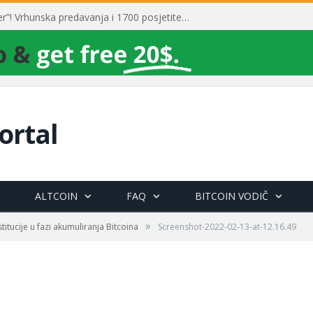
Toni Milun postao “milijarder”! Vrhunska predavanja i 1700 posjetitelja obilježili su mjesec financijske pismenosti
ortal
ALTCOIN
FAQ
BITCOIN VODIČ
»
stitucije u fazi akumuliranja Bitcoina
Screenshot-2022-02-13-at-12.16.49