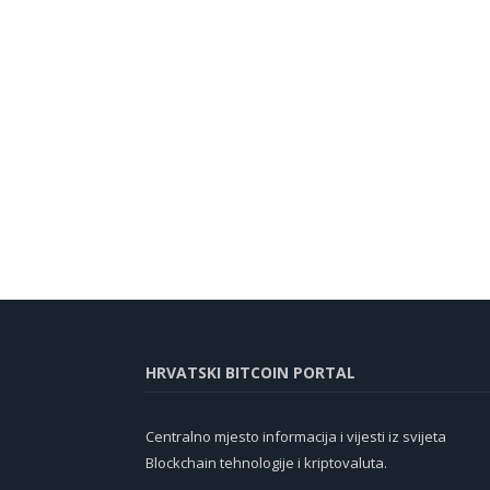
HRVATSKI BITCOIN PORTAL
Centralno mjesto informacija i vijesti iz svijeta
Blockchain tehnologije i kriptovaluta.