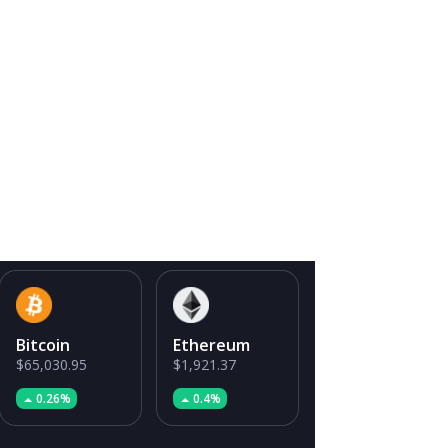
Bitcoin
Ethereum
$65,030.95
$1,921.37
0.26%
0.4%