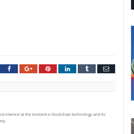
tter
Facebook
Google+
Pinterest
LinkedIn
Tumblr
Email
t interest at the moment is blockchain technology and its'
omy.