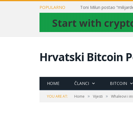
POPULARNO
Hrvatski Bitcoin P
HOME
ČLANCI
BITCOIN
»
»
YOU ARE AT:
Home
Vijesti
Whaleovi i in