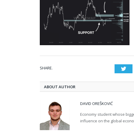
SHARE.
Twi
ABOUT AUTHOR
DAVID OREŠKOVIĆ
Economy student whose bigges
influence on the global econ