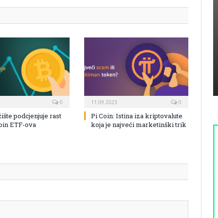
0
11.09.2023
0
žište podcjenjuje rast
Pi Coin: Istina iza kriptovalute
coin ETF-ova
koja je najveći marketinški trik