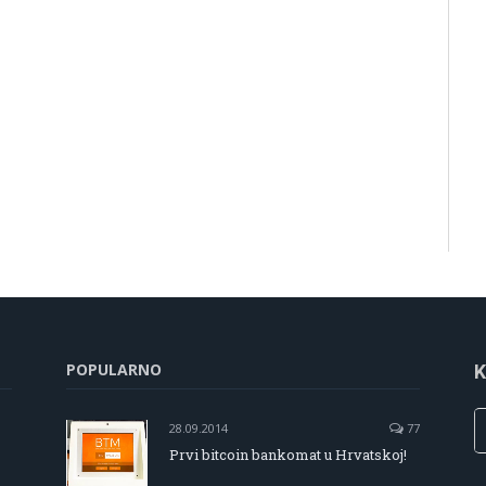
POPULARNO
K
28.09.2014
77
Prvi bitcoin bankomat u Hrvatskoj!