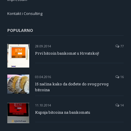
Kontakt i Consulting
POPULARNO
28.09.2014
77
Prvi bitcoin bankomat u Hrvatskoj!
03.04.2016
16
15 načina kako da dođete do svog prvog
bitcoina
11.10.2014
14
Kupnja bitcoina na bankomatu