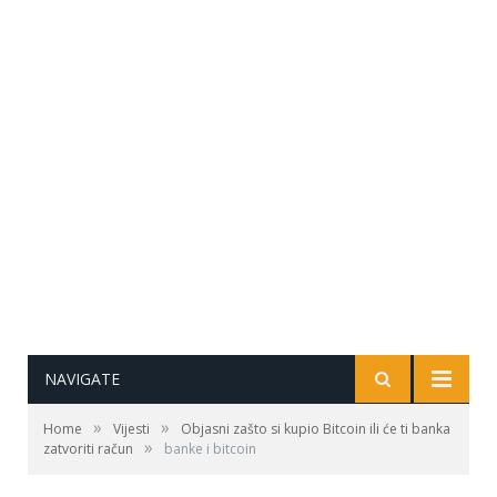
NAVIGATE
»
»
Home
Vijesti
Objasni zašto si kupio Bitcoin ili će ti banka
»
zatvoriti račun
banke i bitcoin