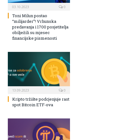
03.10.2023
0
Toni Milun postao
“milijarder”! Vrhunska
predavanja i 1700 posjetitelja
obilježili su mjesec
financijske pismenosti
13.09.2023
0
Kripto tržište podcjenjuje rast
spot Bitcoin ETF-ova