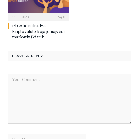
11.09.2023
0
Pi Coin: Istina iza
kriptovalute koja je najveći
marketinški trik
LEAVE A REPLY