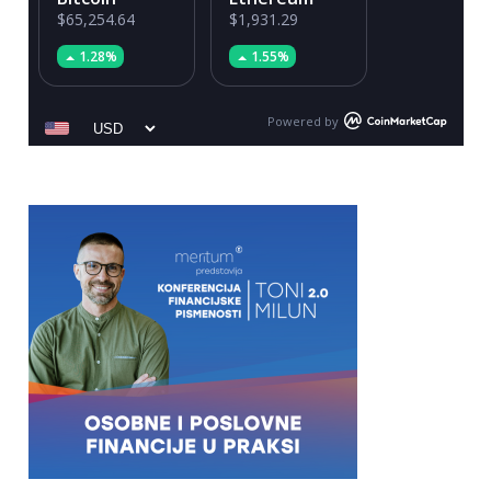
$65,254.64
$1,931.29
1.28%
1.55%
Powered by