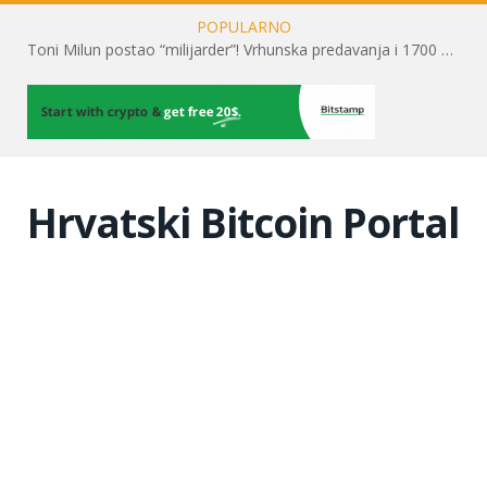
POPULARNO
Toni Milun postao “milijarder”! Vrhunska predavanja i 1700 posjetitelja obilježili su mjesec financijske pismenosti
Hrvatski Bitcoin Portal