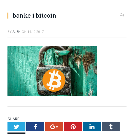
banke i bitcoin
0
BY
ALEN
ON
14.10.2017
SHARE.
Twitter
Facebook
Google+
Pinterest
LinkedIn
Tumblr