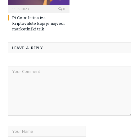
11.09.2023
0
Pi Coin: Istina iza
kriptovalute koja je najveći
marketinški trik
LEAVE A REPLY