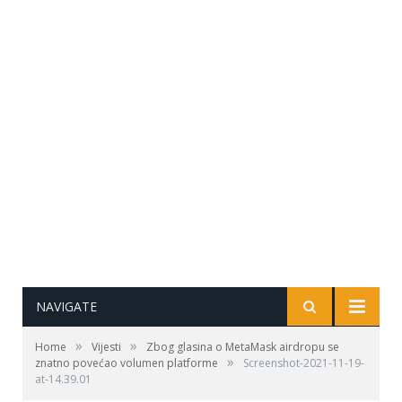
NAVIGATE
»
»
Home
Vijesti
Zbog glasina o MetaMask airdropu se
»
znatno povećao volumen platforme
Screenshot-2021-11-19-
at-14.39.01