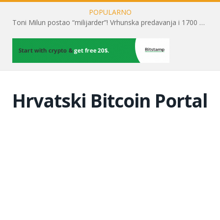
POPULARNO
Toni Milun postao “milijarder”! Vrhunska predavanja i 1700 posjetitelja obilježili su mjesec financijske pismenosti
Hrvatski Bitcoin Portal