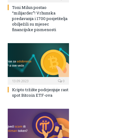
Toni Milun postao
“milijarder”! Vrhunska
predavanja i 1700 posjetitelja
obilježili su mjesec
financijske pismenosti
13.09.2023
0
Kripto tržište podcjenjuje rast
spot Bitcoin ETF-ova