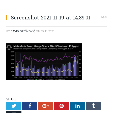
Screenshot-2021-11-19-at-14.39.01
0
BY
DAVID OREŠKOVIĆ
ON
19.11.2021
SHARE.
Twitter
Facebook
Google+
Pinterest
LinkedIn
Tumblr