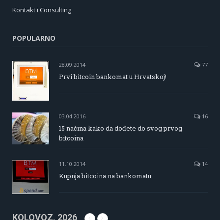
Kontakt i Consulting
POPULARNO
28.09.2014
77
Prvi bitcoin bankomat u Hrvatskoj!
03.04.2016
16
15 načina kako da dođete do svog prvog
bitcoina
11.10.2014
14
Kupnja bitcoina na bankomatu
KOLOVOZ, 2026