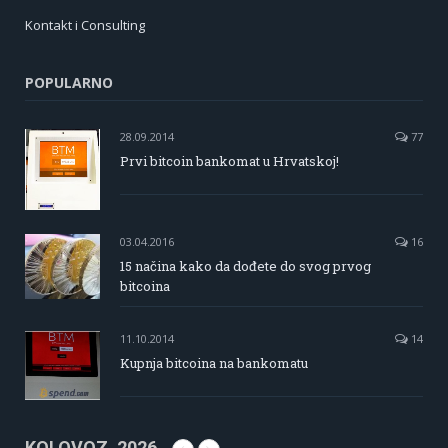
Kontakt i Consulting
POPULARNO
28.09.2014
77
Prvi bitcoin bankomat u Hrvatskoj!
03.04.2016
16
15 načina kako da dođete do svog prvog
bitcoina
11.10.2014
14
Kupnja bitcoina na bankomatu
KOLOVOZ, 2026