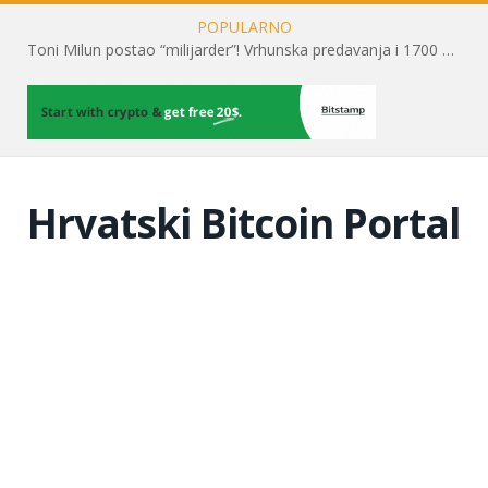
POPULARNO
Toni Milun postao “milijarder”! Vrhunska predavanja i 1700 posjetitelja obilježili su mjesec financijske pismenosti
Hrvatski Bitcoin Portal