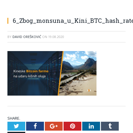
6_Zbog_monsuna_u_Kini_BTC_hash_rate
BY
DAVID OREŠKOVIĆ
ON
19.08.2020
SHARE.
Twitter
Facebook
Google+
Pinterest
LinkedIn
Tumblr