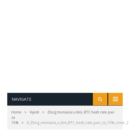
NAVIGATE
»
»
Home
Vijesti
Zbog monsuna u Kini, BTC hash rate pao
za
»
15%
6_Zbog_monsuna_u_Kini_BTC_hash_rate_pao_za_15%_cover_2