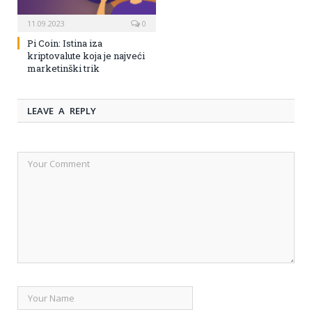
11.09.2023
0
Pi Coin: Istina iza
kriptovalute koja je najveći
marketinški trik
LEAVE A REPLY