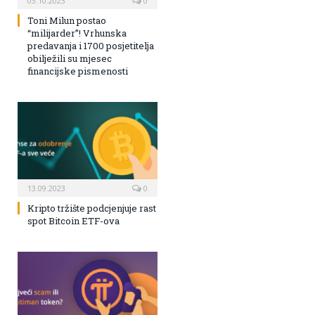
03.10.2023
0
Toni Milun postao
“milijarder”! Vrhunska
predavanja i 1700 posjetitelja
obilježili su mjesec
financijske pismenosti
13.09.2023
0
Kripto tržište podcjenjuje rast
spot Bitcoin ETF-ova