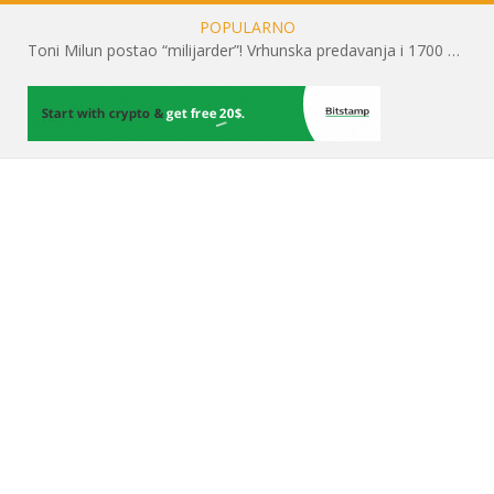
POPULARNO
Toni Milun postao “milijarder”! Vrhunska predavanja i 1700 posjetitelja obilježili su mjesec financijske pismenosti