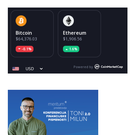
Bitcoin
Ethereum
$64,376.03
$1,906.56
-0.1%
1.6%
Powered by