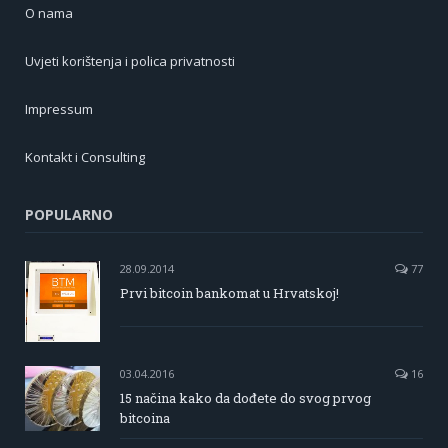
O nama
Uvjeti korištenja i polica privatnosti
Impressum
Kontakt i Consulting
POPULARNO
28.09.2014
77
Prvi bitcoin bankomat u Hrvatskoj!
03.04.2016
16
15 načina kako da dođete do svog prvog
bitcoina