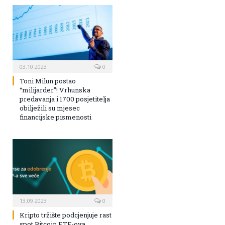
03.10.2023
0
Toni Milun postao
“milijarder”! Vrhunska
predavanja i 1700 posjetitelja
obilježili su mjesec
financijske pismenosti
13.09.2023
0
Kripto tržište podcjenjuje rast
spot Bitcoin ETF-ova