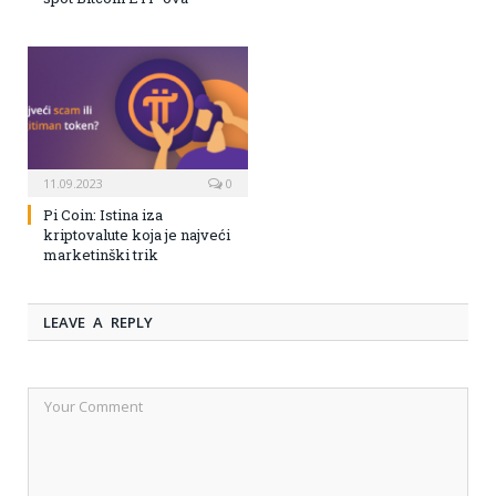
11.09.2023
0
Pi Coin: Istina iza
kriptovalute koja je najveći
marketinški trik
LEAVE A REPLY