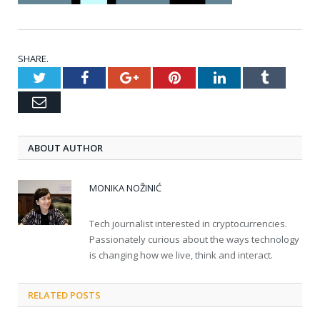
SHARE.
Twitter
Facebook
Google+
Pinterest
LinkedIn
Tumblr
Email
ABOUT AUTHOR
MONIKA NOŽINIĆ
Tech journalist interested in cryptocurrencies.
Passionately curious about the ways technology
is changing how we live, think and interact.
RELATED POSTS