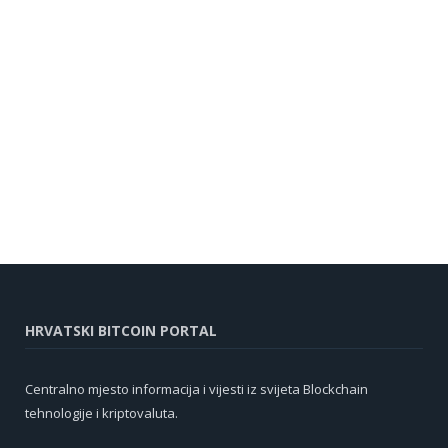
HRVATSKI BITCOIN PORTAL
Centralno mjesto informacija i vijesti iz svijeta Blockchain
tehnologije i kriptovaluta.