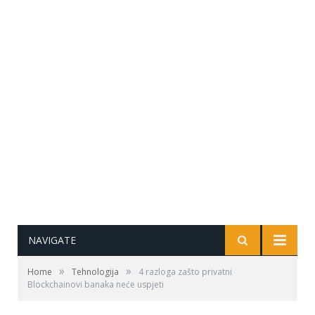
NAVIGATE
»
»
Home
Tehnologija
4 razloga zašto privatni
Blockchainovi banaka neće uspjeti