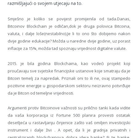
razmišljajući o svojem utjecaju na to.
Smješno je koliko se povijest promijenila od tada.Danas,
Bitcoinov Blockchain je odličan,dok je druga polovica Bitcoina,
valuta, i dalje loše(nestabilno).Je li to ono što dobijemo nakon
dvije godine edukacije? Možda u naredne dvije godine, uz porast
inflacije za 15%, možda tad spoznaju vrijednost digitalne valute.
2015. je bila godina Blockchaina, kao vodeći projekt koji
proučavaju sve svjetske financijske ustanove koje smatraju da je
Bitcoin temelj za napredak. Priznali oni to ili ne, ovaj stampedo
pozitivne energije u gospodarskom sektoru neizravno potvrđuje
da je Bitcon od temeljne vrijednosti.
Argumenti protiv Bitcoinove važnosti su prilično tanki kada vidite
da vaša korporacija iz Fortune 500 planira provesti ostatak
desetljeća u rastavljanju činjenice zašto vaš omiljen investicijski
instrument i dalje živi . A opet, da li je gradnja privatnih i
centraliziranih blockchainova dobra ideja banke? Ili te banke,