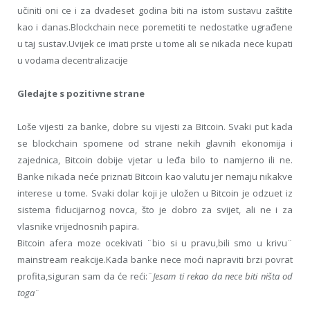
učiniti oni ce i za dvadeset godina biti na istom sustavu zaštite
kao i danas.Blockchain nece poremetiti te nedostatke ugrađene
u taj sustav.Uvijek ce imati prste u tome ali se nikada nece kupati
u vodama decentralizacije
Gledajte s pozitivne strane
Loše vijesti za banke, dobre su vijesti za Bitcoin. Svaki put kada
se blockchain spomene od strane nekih glavnih ekonomija i
zajednica, Bitcoin dobije vjetar u leđa bilo to namjerno ili ne.
Banke nikada neće priznati Bitcoin kao valutu jer nemaju nikakve
interese u tome. Svaki dolar koji je uložen u Bitcoin je odzuet iz
sistema fiducijarnog novca, što je dobro za svijet, ali ne i za
vlasnike vrijednosnih papira.
Bitcoin afera moze ocekivati ¨bio si u pravu,bili smo u krivu¨
mainstream reakcije.Kada banke nece moći napraviti brzi povrat
profita,siguran sam da će reći:¨
Jesam ti rekao da nece biti ništa od
toga
¨