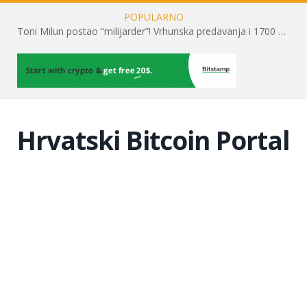
POPULARNO
Toni Milun postao “milijarder”! Vrhunska predavanja i 1700 posjetitelja obilježili su mjesec financijske pismenosti
Hrvatski Bitcoin Portal