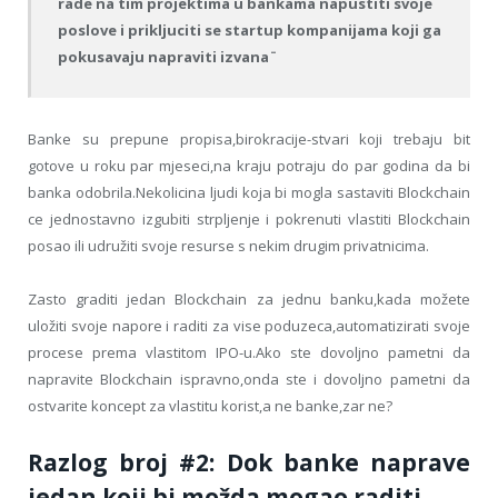
rade na tim projektima u bankama napustiti svoje
poslove i prikljuciti se startup kompanijama koji ga
pokusavaju
napraviti izvana¨
Banke su prepune propisa,birokracije-stvari koji trebaju bit
gotove u roku par mjeseci,na kraju potraju do par godina da bi
banka odobrila.Nekolicina ljudi koja bi mogla sastaviti Blockchain
ce jednostavno izgubiti strpljenje i pokrenuti vlastiti Blockchain
posao ili udružiti svoje resurse s nekim drugim privatnicima.
Zasto graditi jedan Blockchain za jednu banku,kada možete
uložiti svoje napore i raditi za vise poduzeca,automatizirati svoje
procese prema vlastitom IPO-u.Ako ste dovoljno pametni da
napravite Blockchain ispravno,onda ste i dovoljno pametni da
ostvarite koncept za vlastitu korist,a ne banke,zar ne?
Razlog broj #2: Dok banke naprave
jedan koji bi možda mogao raditi…