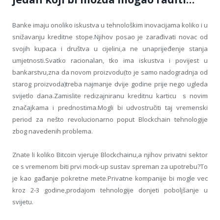
Banke imaju onoliko iskustva u tehnološkim inovacijama koliko i u
snižavanju kreditne stope.Njihov posao je zarađivati novac od
svojih kupaca i društva u cijelini,a ne unaprijeđenje stanja
umjetnosti.Svatko racionalan, tko ima iskustva i povijest u
bankarstvu,zna da novom proizvodu(to je samo nadogradnja od
starog proizvoda)treba najmanje dvije godine prije nego ugleda
svijetlo dana.Zamislite redizajniranu kreditnu karticu s novim
značajkama i prednostima.Mogli bi udvostručiti taj vremenski
period za nešto revolucionarno poput Blockchain tehnologije
zbog navedenih problema.
Znate li koliko Bitcoin vjeruje Blockchainu,a njihov privatni sektor
ce s vremenom biti prvi mock-up sustav spreman za upotrebu?To
je kao gađanje pokretne mete.Privatne kompanije bi mogle vec
kroz 2-3 godine,prodajom tehnologije donjeti poboljšanje u
svijetu.