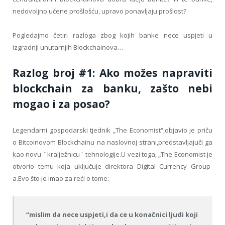
nedovoljno učene prošlošću, upravo ponavljaju prošlost?
Pogledajmo četiri razloga zbog kojih banke nece uspjeti u
izgradnji unutarnjih Blockchainova…
Razlog broj #1: Ako možes napraviti
blockchain za banku, zašto nebi
mogao i za posao?
Legendarni gospodarski tjednik „The Economist“,objavio je priču
o Bitcoinovom Blockchainu na naslovnoj strani,predstavljajuči ga
kao novu ¨kralježnicu¨ tehnologije.U vezi toga, „The Economist je
otvorio temu koja uključuje direktora Digital Currency Group-
a.Evo što je imao za reći o tome:
“mislim da nece uspjeti,i da ce u konačnici ljudi koji