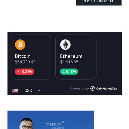
Bitcoin
Ethereum
$64,780.43
$1,916.05
-0.21%
0.13%
Powered by