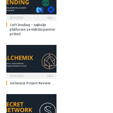
09.05.2022
0
CeFi lending – najbolje
platforme za stabilni pasivni
prihod
10.04.2022
0
Alchemix Project Review