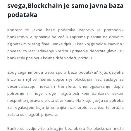
svega,Blockchain je samo javna baza
podataka
Koncept te javne baze podataka zapravo je prethodnik
bankarstva, a spominje se već u zapisima pisanim na drevnim
egipatskim hijeroglifima. Banke djeluju kao knjige salda. Imovina i
obveze, to jest izdavanje kredita i primanje depozita glavni su
bankarski poslovi u kojima drže vodeću poziciju.
Zbog čega im onda treba spora baza podataka? Ključ uspjeha
Bitcoina i njihov interes uopće nije blockchain već zasluge za
decentralizaciju novčanih transfera, onemogućavanje duple
potrošnje i mnoge druge mogućnosti koje bankarski sektor
nespretno rješava s protu strankama. Na kraju, javlja se potreba
za regulacijom koja bi smanjila rizik protu stranke, te pružila
zaštitu od mogućih prijevara.
Banke se ovdje vrte u krug,jer bez obzira što blockchain može