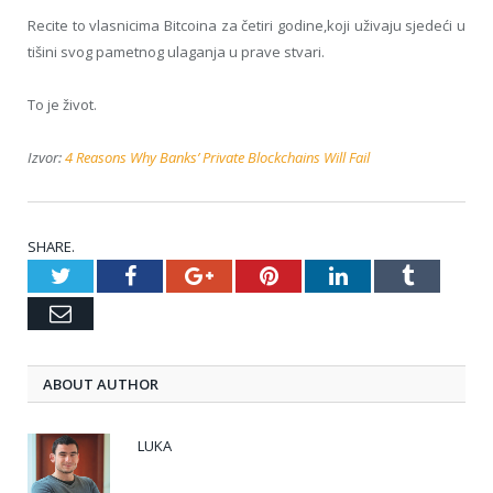
Recite to vlasnicima Bitcoina za četiri godine,koji uživaju sjedeći u
tišini svog pametnog ulaganja u prave stvari.
To je život.
Izvor:
4 Reasons Why Banks’ Private Blockchains Will Fail
SHARE.
Twitter
Facebook
Google+
Pinterest
LinkedIn
Tumblr
Email
ABOUT AUTHOR
LUKA