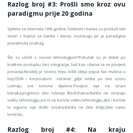
Razlog broj #3: Prošli smo kroz ovu
paradigmu prije 20 godina
Sjetimo se interneta 1995.godine.Telekomi i banke su prolazili iste
stvari s kojima se banke i danas součavaju jer je paradigma
pomaknuta unatrag.
Što su učinili s novom tehnologijom?Pokušali su je dobiti po
kratkom postupku, bez integracije, baš kao i danas te se povijest
ponavlja.Nositelj je stvorio hrpu loših ideja poput fax mašina u
boji,ISDN i korporativni ¨intranet¨,gdje tvrtke po tom uzoru
uzimaju sve korisne dijelove.Povijest nije na strani
banaka,pogotovo oko rušenja Blockchaina.Banke ne stvaraju
veliku tehnologiju,oni ni ne koriste veliku tehnologiju,ako i koriste
to sigurno nije došlo iznutra.Banke ne žele bolje,žele samo
kontrolu.
Razlog broj #4: Na kraju