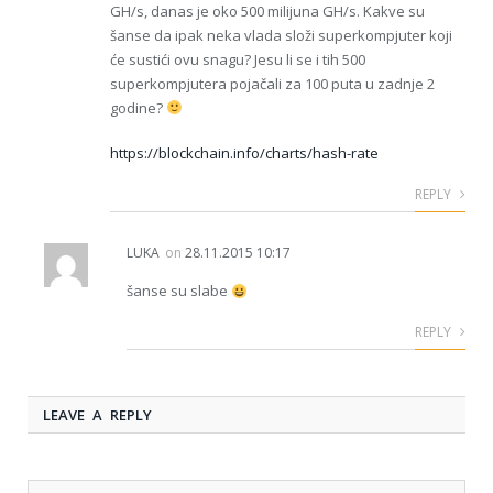
GH/s, danas je oko 500 milijuna GH/s. Kakve su
šanse da ipak neka vlada složi superkompjuter koji
će sustići ovu snagu? Jesu li se i tih 500
superkompjutera pojačali za 100 puta u zadnje 2
godine?
https://blockchain.info/charts/hash-rate
REPLY
LUKA
on
28.11.2015 10:17
šanse su slabe
REPLY
LEAVE A REPLY