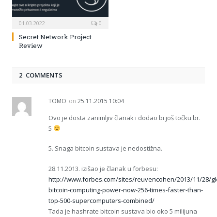
01.03.2022
0
Secret Network Project
Review
2 COMMENTS
TOMO
on
25.11.2015 10:04
Ovo je dosta zanimljiv članak i dodao bi još točku br.
5
5. Snaga bitcoin sustava je nedostižna.
28.11.2013. izišao je članak u forbesu:
http://www.forbes.com/sites/reuvencohen/2013/11/28/gl
bitcoin-computing-power-now-256-times-faster-than-
top-500-supercomputers-combined/
Tada je hashrate bitcoin sustava bio oko 5 milijuna