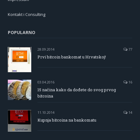
Kontakt i Consulting
POPULARNO
28.09.2014
77
Prvi bitcoin bankomat u Hrvatskoj!
03.04.2016
16
15 načina kako da dođete do svog prvog
bitcoina
11.10.2014
14
Kupnja bitcoina na bankomatu