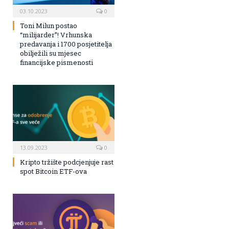
03.10.2023
0
Toni Milun postao
“milijarder”! Vrhunska
predavanja i 1700 posjetitelja
obilježili su mjesec
financijske pismenosti
13.09.2023
0
Kripto tržište podcjenjuje rast
spot Bitcoin ETF-ova