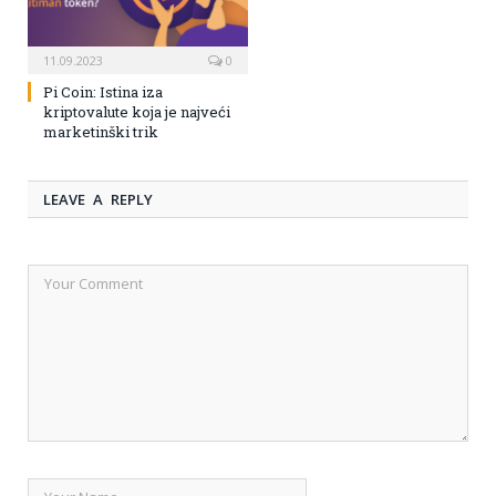
11.09.2023
0
Pi Coin: Istina iza
kriptovalute koja je najveći
marketinški trik
LEAVE A REPLY