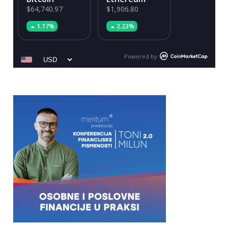
$64,740.97
$1,906.80
1.17%
2.23%
Powered by