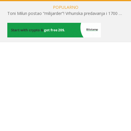
POPULARNO
Toni Milun postao “milijarder”! Vrhunska predavanja i 1700 posjetitelja obilježili su mjesec financijske pismenosti