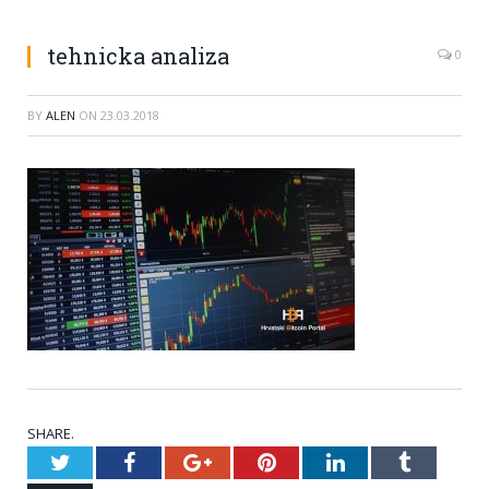
tehnicka analiza
0
BY
ALEN
ON
23.03.2018
SHARE.
Twitter
Facebook
Google+
Pinterest
LinkedIn
Tumblr