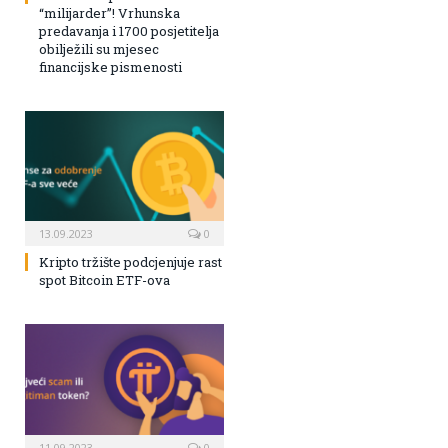
“milijarder”! Vrhunska
predavanja i 1700 posjetitelja
obilježili su mjesec
financijske pismenosti
13.09.2023
0
Kripto tržište podcjenjuje rast
spot Bitcoin ETF-ova
11.09.2023
0