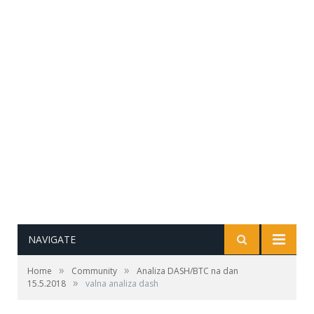
NAVIGATE
»
»
Home
Community
Analiza DASH/BTC na dan
»
15.5.2018
valna analiza dash