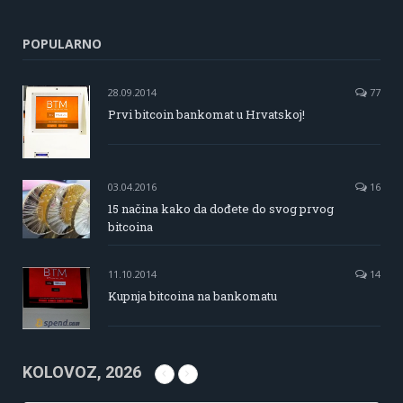
POPULARNO
28.09.2014
77
Prvi bitcoin bankomat u Hrvatskoj!
03.04.2016
16
15 načina kako da dođete do svog prvog
bitcoina
11.10.2014
14
Kupnja bitcoina na bankomatu
KOLOVOZ, 2026