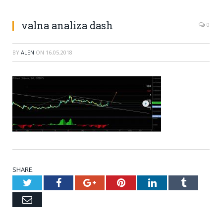
valna analiza dash
0
BY
ALEN
ON
16.05.2018
SHARE.
Twitter
Facebook
Google+
Pinterest
LinkedIn
Tumblr
Email