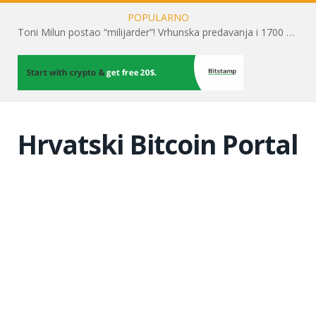
POPULARNO
Toni Milun postao “milijarder”! Vrhunska predavanja i 1700 posjetitelja obilježili su mjesec financijske pismenosti
Hrvatski Bitcoin Portal