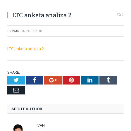
LTC anketa analiza 2
0
BY
IVAN
ON
26.03.2018
LTC anketa analiza 2
SHARE.
Twitter
Facebook
Google+
Pinterest
LinkedIn
Tumblr
Email
ABOUT AUTHOR
IVAN