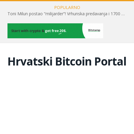
POPULARNO
Toni Milun postao “milijarder”! Vrhunska predavanja i 1700 posjetitelja obilježili su mjesec financijske pismenosti
Hrvatski Bitcoin Portal