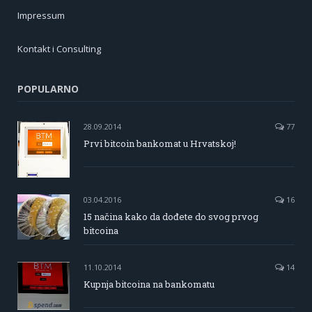
Impressum
Kontakt i Consulting
POPULARNO
28.09.2014
77
Prvi bitcoin bankomat u Hrvatskoj!
03.04.2016
16
15 načina kako da dođete do svog prvog
bitcoina
11.10.2014
14
Kupnja bitcoina na bankomatu