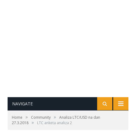
NAVIGATE
»
»
Home
Community
Analiza LTC/USD na dan
»
27.3.2018
LTC anketa analiza 2