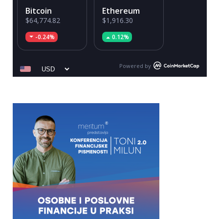
Bitcoin
Ethereum
$64,774.82
$1,916.30
-0.24%
0.12%
Powered by