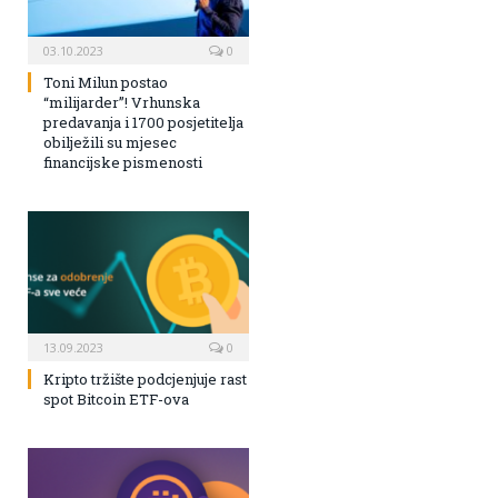
03.10.2023
0
Toni Milun postao
“milijarder”! Vrhunska
predavanja i 1700 posjetitelja
obilježili su mjesec
financijske pismenosti
13.09.2023
0
Kripto tržište podcjenjuje rast
spot Bitcoin ETF-ova