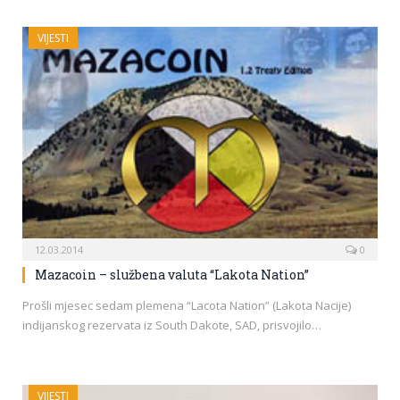
VIJESTI
12.03.2014
0
Mazacoin – službena valuta “Lakota Nation”
Prošli mjesec sedam plemena “Lacota Nation” (Lakota Nacije)
indijanskog rezervata iz South Dakote, SAD, prisvojilo…
VIJESTI