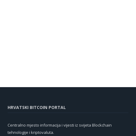
HRVATSKI BITCOIN PORTAL
Centralno mjesto informacija i vijesti iz svijeta Blockchain
tehnologije i kriptovaluta.