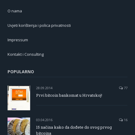
O nama
Uvjeti korištenja i polica privatnosti
Impressum
Kontakt i Consulting
POPULARNO
28.09.2014
77
Prvi bitcoin bankomat u Hrvatskoj!
03.04.2016
16
15 načina kako da dođete do svog prvog
bitcoina