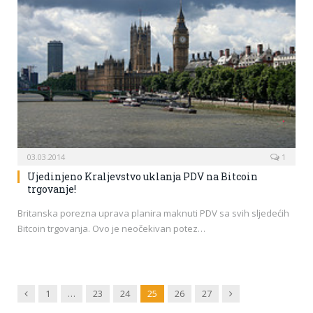
03.03.2014
1
Ujedinjeno Kraljevstvo uklanja PDV na Bitcoin
trgovanje!
Britanska porezna uprava planira maknuti PDV sa svih sljedećih
Bitcoin trgovanja. Ovo je neočekivan potez…
Previous
Next
1
…
23
24
25
26
27