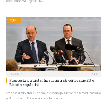
bankomatima koji niču u…
VIJESTI
13.03.2014
0
Francuski ministar financija traži očitovanje EU o
Bitcoin regulativi
Francuski ministar ekonomije i financija, Pierre Moscovici, zatražio
je 4. ožujka od Europskih regulatora da…