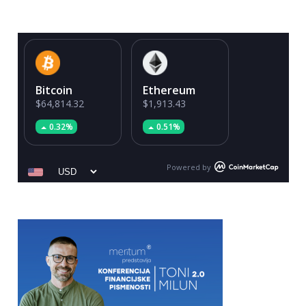
Bitcoin
Ethereum
$64,814.32
$1,913.43
0.32%
0.51%
Powered by