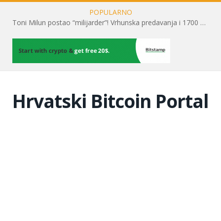
POPULARNO
Toni Milun postao “milijarder”! Vrhunska predavanja i 1700 posjetitelja obilježili su mjesec financijske pismenosti
Hrvatski Bitcoin Portal