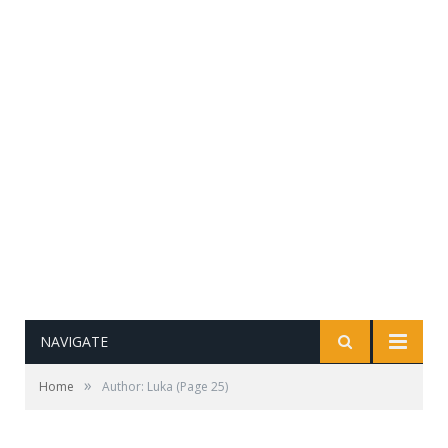
NAVIGATE
»
Home
Author: Luka
(Page 25)