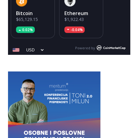
Bitcoin
Ethereum
$65,129.15
$1,922.43
0.02%
-0.04%
Powered by