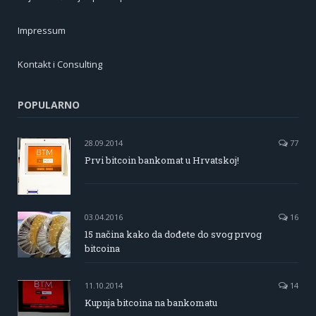
Impressum
Kontakt i Consulting
POPULARNO
28.09.2014
77
Prvi bitcoin bankomat u Hrvatskoj!
03.04.2016
16
15 načina kako da dođete do svog prvog
bitcoina
11.10.2014
14
Kupnja bitcoina na bankomatu