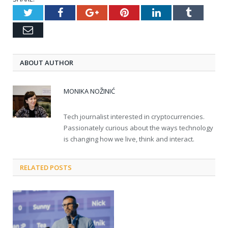
Twitter
Facebook
Google+
Pinterest
LinkedIn
Tumblr
Email
ABOUT AUTHOR
MONIKA NOŽINIĆ
Tech journalist interested in cryptocurrencies.
Passionately curious about the ways technology
is changing how we live, think and interact.
RELATED POSTS