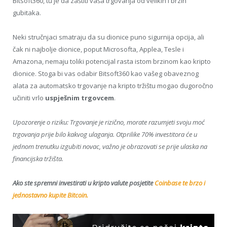
Bitsoft360, tu je da zaštiti vaša trgovanja od velikih i brzih
gubitaka.
Neki stručnjaci smatraju da su dionice puno sigurnija opcija, ali
čak ni najbolje dionice, poput Microsofta, Applea, Tesle i
Amazona, nemaju toliki potencijal rasta istom brzinom kao kripto
dionice. Stoga bi vas odabir Bitsoft360 kao vašeg obaveznog
alata za automatsko trgovanje na kripto tržištu mogao dugoročno
učiniti vrlo
uspješnim trgovcem
.
Upozorenje o riziku: Trgovanje je rizično, morate razumjeti svoju moć
trgovanja prije bilo kakvog ulaganja. Otprilike 70% investitora će u
jednom trenutku izgubiti novac, važno je obrazovati se prije ulaska na
financijska tržišta.
Ako ste spremni investirati u kripto valute posjetite
Coinbase te brzo i
jednostavno kupite Bitcoin.