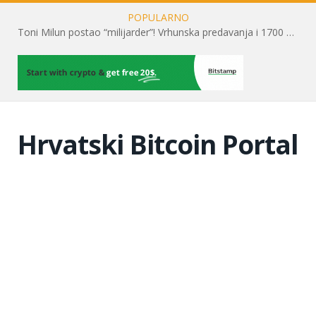
POPULARNO
Toni Milun postao “milijarder”! Vrhunska predavanja i 1700 posjetitelja obilježili su mjesec financijske pismenosti
Hrvatski Bitcoin Portal