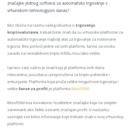
značajke jednog softvera za automatsko trgovanje s
vrhunskom tehnologijom danas?
Bez obzira na razinu vašeg iskustva u
trgovanju
kriptovalutama
, trebali biste znati da su vrhunske platforme za
automatsko trgovanje najbolji alat za trgovanje za motivirane
trgovce. Bez pomoći jedne od ovih platformi, šanse za visoku
zaradu na nestabilnom kripto tržištu nisu tako velike.
Upravo zato važno je znati koja je platforma ovih dana
relevantna, pouzdana i preporučena za kripto poklonike i
entuzijaste. Platforma koja pruža velike mogućnosti trgovanja i
velike
šanse za profit
je platforma
Bitsoft360
.
Bitsoft360 ima inovativne i kvalitetne značajke koje ne smijete
zanemariti ako želite ostvariti značajan profit. U nastavku
saznajte sve bitne informacije koje trebate znati o ovoj vrhunskoj
platformi.