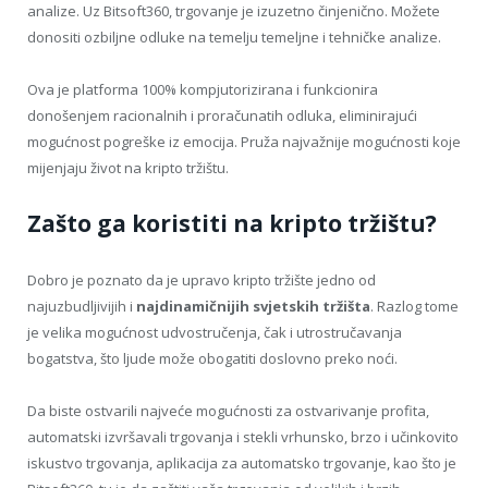
analize. Uz Bitsoft360, trgovanje je izuzetno činjenično. Možete
donositi ozbiljne odluke na temelju temeljne i tehničke analize.
Ova je platforma 100% kompjutorizirana i funkcionira
donošenjem racionalnih i proračunatih odluka, eliminirajući
mogućnost pogreške iz emocija. Pruža najvažnije mogućnosti koje
mijenjaju život na kripto tržištu.
Zašto ga koristiti na kripto tržištu?
Dobro je poznato da je upravo kripto tržište jedno od
najuzbudljivijih i
najdinamičnijih svjetskih tržišta
. Razlog tome
je velika mogućnost udvostručenja, čak i utrostručavanja
bogatstva, što ljude može obogatiti doslovno preko noći.
Da biste ostvarili najveće mogućnosti za ostvarivanje profita,
automatski izvršavali trgovanja i stekli vrhunsko, brzo i učinkovito
iskustvo trgovanja, aplikacija za automatsko trgovanje, kao što je