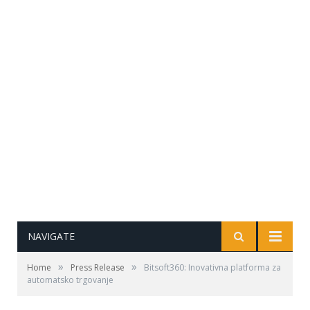
NAVIGATE
»
»
Home
Press Release
Bitsoft360: Inovativna platforma za
automatsko trgovanje