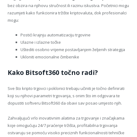
bez obzira na njihovu stručnost ili razinu iskustva. Početnici mogu
razumjeti kako funkcionira tržište kriptovaluta, dok profesionalci
mogu:
Postići krajnju automatizaciju trgovine
Ulazne i izlazne točke
Uštediti osobno vrijeme postavljanjem željenih strategija
Ukloniti emocionalne čimbenike
Kako Bitsoft360 točno radi?
Sve što kripto trgovci i poklonici trebaju učiniti je točno definirati
koji su njihovi parametri trgovanja, s onim što im odgovara te
dopustiti softveru Bitsoft360 da obavi sav posao umjesto njih.
Zahvaljujući vrlo inovativnim alatima za trgovanje i značajkama
koje omogućuju 24/7 praćenje tržišta, profitabilna trgovanja
ostvaruju se pomoću visoko preciznih funkcionalnosti tehničke