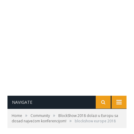
NAVIGATE
»
»
Home
Community
BlockShow 2018 dolazi u Europu sa
»
dosad najvećom konferencijom!
blockshow europe 2018