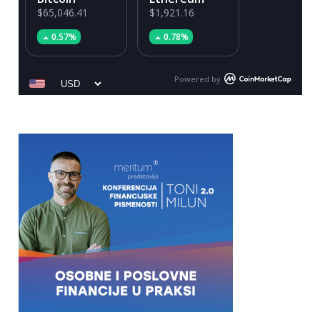
$65,046.41
$1,921.16
0.57%
0.78%
Powered by