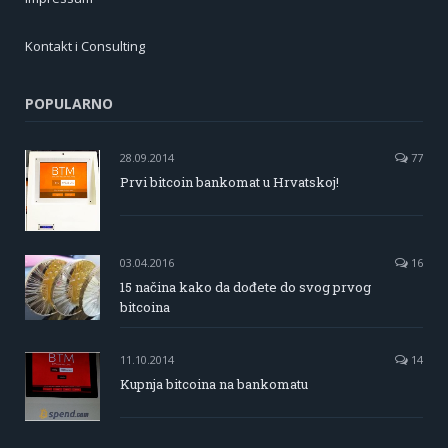
Kontakt i Consulting
POPULARNO
28.09.2014
77
Prvi bitcoin bankomat u Hrvatskoj!
03.04.2016
16
15 načina kako da dođete do svog prvog
bitcoina
11.10.2014
14
Kupnja bitcoina na bankomatu