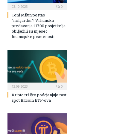
03.10.2023
0
Toni Milun postao
“milijarder”! Vrhunska
predavanja i 1700 posjetitelja
obilježili su mjesec
financijske pismenosti
13.09.2023
0
Kripto tržište podcjenjuje rast
spot Bitcoin ETF-ova