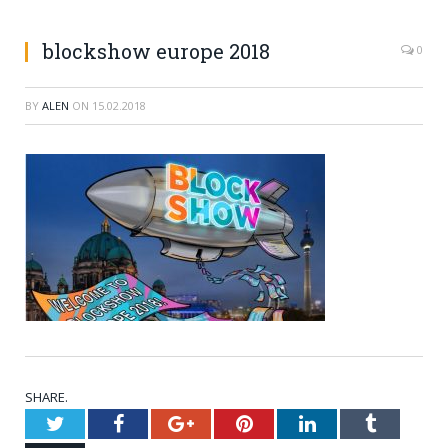
blockshow europe 2018
0
BY
ALEN
ON
15.02.2018
SHARE.
Twitter
Facebook
Google+
Pinterest
LinkedIn
Tumblr