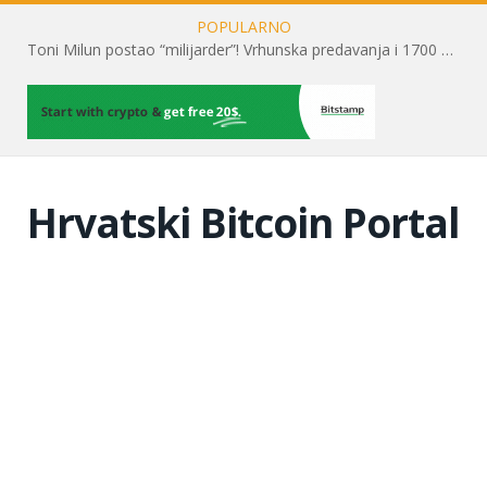
POPULARNO
Toni Milun postao “milijarder”! Vrhunska predavanja i 1700 posjetitelja obilježili su mjesec financijske pismenosti
Hrvatski Bitcoin Portal