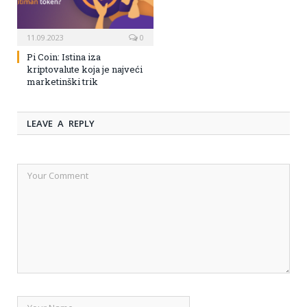
11.09.2023
0
Pi Coin: Istina iza
kriptovalute koja je najveći
marketinški trik
LEAVE A REPLY